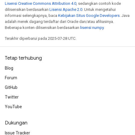
Lisensi Creative Commons Attribution 4.0
, sedangkan contoh kode
dilisensikan berdasarkan
Lisensi Apache 2.0
. Untuk mengetahui
informasi selengkapnya, baca
Kebijakan Situs Google Developers
. Java
adalah merek dagang terdaftar dari Oracle dan/atau afiliasinya.
Beberapa konten dilisensikan berdasarkan
lisensi numpy
.
Terakhir diperbarui pada 2025-07-28 UTC.
Tetap terhubung
Blog
ryTensorBatch
Forum
dTensorBatch
GitHub
Twitter
YouTube
Dukungan
Issue Tracker