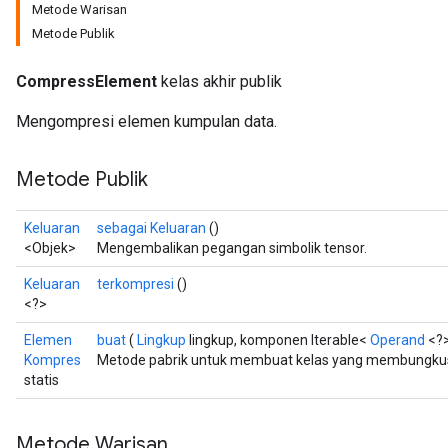
Metode Warisan
Metode Publik
CompressElement
kelas akhir publik
Mengompresi elemen kumpulan data.
Metode Publik
Keluaran
sebagai Keluaran
()
<Objek>
Mengembalikan pegangan simbolik tensor.
Keluaran
terkompresi
()
<?>
Elemen
buat
(
Lingkup
lingkup, komponen Iterable<
Operand
<?
Kompres
Metode pabrik untuk membuat kelas yang membungkus
statis
Metode Warisan