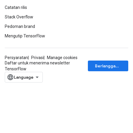
Catatan rilis
rBatch
Stack Overflow
Pedoman brand
Mengutip TensorFlow
Batch
atch
Persyaratan
Privasi
Manage cookies
Daftar untuk menerima newsletter
Berlangganan
TensorFlow