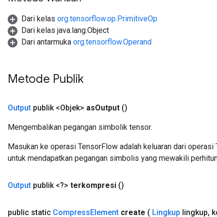
Dari kelas
org.tensorflow.op.PrimitiveOp
Dari kelas java.lang.Object
Dari antarmuka
org.tensorflow.Operand
Metode Publik
Output
publik <Objek>
as
Output
()
Mengembalikan pegangan simbolik tensor.
Masukan ke operasi TensorFlow adalah keluaran dari operasi 
untuk mendapatkan pegangan simbolis yang mewakili perhitun
Output
publik <?>
terkompresi
()
public static
Compress
Element
create
(
Lingkup
lingkup
,
k