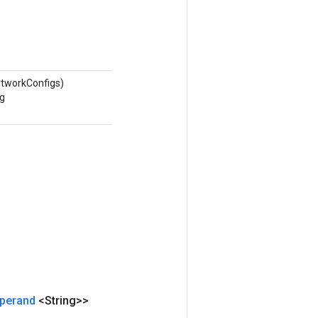
etworkConfigs)
ng
perand
<String>>