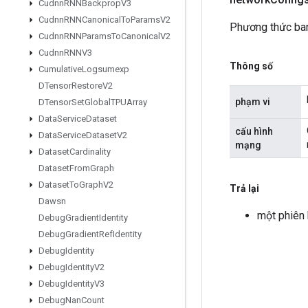
Cudnn
RNNBackprop
V3
Cudnn
RNNCanonical
To
Params
V2
Phương thức ba
Cudnn
RNNParams
To
Canonical
V2
Cudnn
RNNV3
Thông số
Cumulative
Logsumexp
DTensor
Restore
V2
phạm vi
DTensor
Set
Global
TPUArray
Data
Service
Dataset
cấu hình
Data
Service
Dataset
V2
mạng
Dataset
Cardinality
Dataset
From
Graph
Dataset
To
Graph
V2
Trả lại
Dawsn
một phiên
Debug
Gradient
Identity
Debug
Gradient
Ref
Identity
Debug
Identity
Debug
Identity
V2
Debug
Identity
V3
Debug
Nan
Count