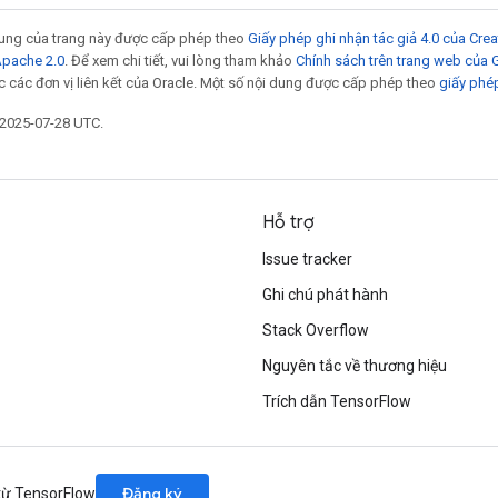
 dung của trang này được cấp phép theo
Giấy phép ghi nhận tác giả 4.0 của Cr
Apache 2.0
. Để xem chi tiết, vui lòng tham khảo
Chính sách trên trang web của
 các đơn vị liên kết của Oracle. Một số nội dung được cấp phép theo
giấy phé
 2025-07-28 UTC.
Hỗ trợ
Issue tracker
Ghi chú phát hành
Stack Overflow
Nguyên tắc về thương hiệu
Trích dẫn TensorFlow
Đăng ký
 từ TensorFlow