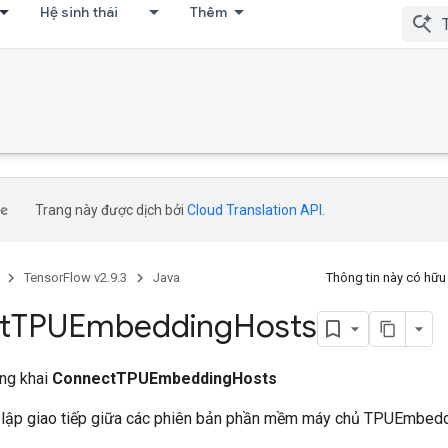
Hệ sinh thái
Thêm
Trang này được dịch bởi
Cloud Translation API
.
TensorFlow v2.9.3
Java
Thông tin này có hữ
t
TPUEmbedding
Hosts
ông khai
ConnectTPUEmbeddingHosts
t lập giao tiếp giữa các phiên bản phần mềm máy chủ TPUEmbed