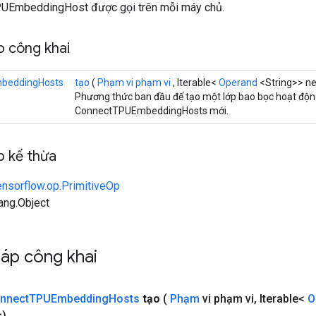
PUEmbeddingHost được gọi trên mỗi máy chủ.
 công khai
beddingHosts
tạo
(
Phạm vi phạm vi
, Iterable<
Operand
<String>> n
Phương thức ban đầu để tạo một lớp bao bọc hoạt độ
ConnectTPUEmbeddingHosts mới.
 kế thừa
ensorflow.op.PrimitiveOp
lang.Object
áp công khai
nnect
TPUEmbedding
Hosts
tạo
(
Phạm
vi phạm vi
,
Iterable<
O
s)