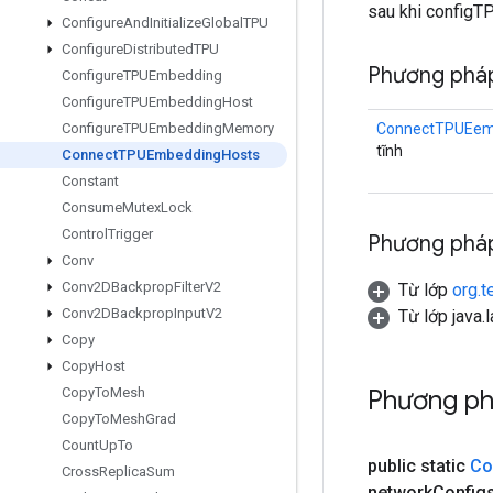
sau khi configT
Configure
And
Initialize
Global
TPU
Configure
Distributed
TPU
Phương pháp
Configure
TPUEmbedding
Configure
TPUEmbedding
Host
ConnectTPUEem
Configure
TPUEmbedding
Memory
tĩnh
Connect
TPUEmbedding
Hosts
Constant
Consume
Mutex
Lock
Control
Trigger
Phương pháp
Conv
Conv2DBackprop
Filter
V2
Từ lớp
org.t
Conv2DBackprop
Input
V2
Từ lớp java.
Copy
Copy
Host
Phương ph
Copy
To
Mesh
Copy
To
Mesh
Grad
Count
Up
To
public static
Co
Cross
Replica
Sum
network
Config