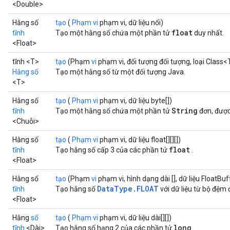
<Double>
Hằng số
tạo
(
Phạm vi
phạm vi, dữ liệu nổi)
float
tĩnh
Tạo một hằng số chứa một phần tử
duy nhất.
<Float>
tĩnh <T>
tạo
(Phạm
vi
phạm vi, đối tượng đối tượng, loại Class<
Hằng số
Tạo một hằng số từ một đối tượng Java.
<T>
Hằng số
tạo
(
Phạm vi
phạm vi, dữ liệu byte[])
String
tĩnh
Tạo một hằng số chứa một phần tử
đơn, được
<Chuỗi>
Hằng số
tạo
(
Phạm vi
phạm vi, dữ liệu float[][][])
float
tĩnh
Tạo hằng số cấp 3 của các phần tử
.
<Float>
Hằng số
tạo
(Phạm
vi
phạm vi, hình dạng dài [], dữ liệu FloatBuf
DataType.FLOAT
tĩnh
Tạo hằng số
với dữ liệu từ bộ đệm 
<Float>
Hằng
số
tạo
(
Phạm vi
phạm vi, dữ liệu dài[][])
long
tĩnh
<Dài>
Tạo hằng số hạng 2 của các phần tử
.