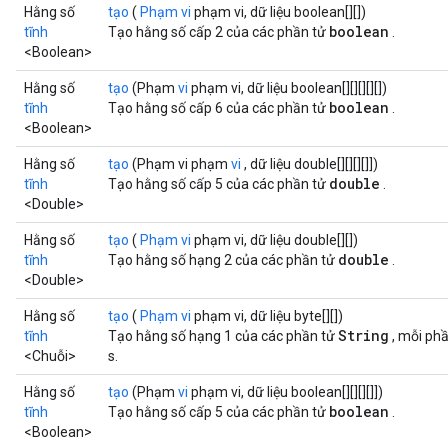
Hằng số
tạo
(
Phạm vi
phạm vi, dữ liệu boolean[][])
boolean
tĩnh
Tạo hằng số cấp 2 của các phần tử
.
<Boolean>
Hằng số
tạo
(Phạm
vi
phạm vi, dữ liệu boolean[][][][][])
boolean
tĩnh
Tạo hằng số cấp 6 của các phần tử
.
<Boolean>
Hằng số
tạo
(Phạm vi phạm
vi
, dữ liệu double[][][][]])
double
tĩnh
Tạo hằng số cấp 5 của các phần tử
.
<Double>
Hằng số
tạo
(
Phạm vi
phạm vi, dữ liệu double[][])
double
tĩnh
Tạo hằng số hạng 2 của các phần tử
.
<Double>
Hằng số
tạo
(
Phạm vi
phạm vi, dữ liệu byte[][])
String
tĩnh
Tạo hằng số hạng 1 của các phần tử
, mỗi ph
<Chuỗi>
s.
Hằng số
tạo
(Phạm
vi
phạm vi, dữ liệu boolean[][][][]])
boolean
tĩnh
Tạo hằng số cấp 5 của các phần tử
.
<Boolean>