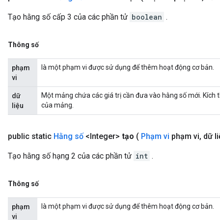
Tạo hằng số cấp 3 của các phần tử
boolean
.
Thông số
là một phạm vi được sử dụng để thêm hoạt động cơ bản.
phạm
vi
Một mảng chứa các giá trị cần đưa vào hằng số mới. Kích 
dữ
của mảng.
liệu
public static
Hằng số
<Integer>
tạo
(
Phạm vi
phạm vi
,
dữ liệ
Tạo hằng số hạng 2 của các phần tử
int
.
Thông số
là một phạm vi được sử dụng để thêm hoạt động cơ bản.
phạm
vi