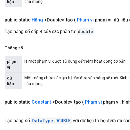
của mảng.
liệu
public static
Hằng
<Double>
tạo
(
Phạm vi
phạm vi
,
dữ liệu d
Tạo hằng số cấp 4 của các phần tử
double
.
Thông số
là một phạm vi được sử dụng để thêm hoạt động cơ bản.
phạm
vi
Một mảng chứa các giá trị cần đưa vào hằng số mới. Kích 
dữ
của mảng.
liệu
public static
Constant
<Double>
tạo
(
Phạm vi
phạm vi
,
hình
Tạo hằng số
DataType.DOUBLE
với dữ liệu từ bộ đệm đã cho