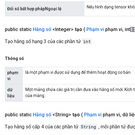
Nếu hình dạng tensor khô
Đối số bất hợp phápNgoại lệ
rs
eters
public static
Hằng số
<Integer>
tạo
(
Phạm vi
phạm vi
,
int[][
ntumParameters
ters
Tạo hằng số hạng 3 của các phần tử
int
.
ropParameters
s
Thông số
atorParameters
ghtParameters
là một phạm vi được sử dụng để thêm hoạt động cơ bản.
phạm
meters
vi
adParameters
Một mảng chứa các giá trị cần đưa vào hằng số mới. Kích 
dữ
rameters
của mảng.
liệu
eters
ientDescentParameters
public static
Hằng số
<String>
tạo
(
Phạm vi
phạm vi
,
dữ liệu
Tạo hằng số cấp 4 của các phần tử
String
, mỗi phần tử đư