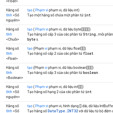
<Float>
dTensorBatch
Hằng số
tạo
(
Phạm vi
phạm vi, dữ liệu int)
int
tĩnh
<Số
Tạo một hằng số chứa một phần tử
.
nguyên>
Hằng số
tạo
(
Phạm vi
phạm vi, dữ liệu byte[][][][])
String
tĩnh
Tạo hằng số cấp 3 của các phần tử
, mỗi phần
byte
<Chuỗi>
s.
Hằng số
tạo
(Phạm
vi
phạm vi, dữ liệu float[][])
float
tĩnh
Tạo hằng số cấp 2 của các phần tử
.
<Float>
rBatch
Hằng số
tạo
(Phạm
vi
phạm vi, dữ liệu boolean[][][])
boolean
tĩnh
Tạo hằng số cấp 3 của các phần tử
.
<Boolean>
Batch
Hằng số
tạo
(
Phạm vi
phạm vi, dữ liệu int[][])
int
tĩnh
<Số
Tạo hằng số hạng 2 của các phần tử
.
atch
nguyên>
Hằng số
tạo
(
Phạm vi
phạm vi, hình dạng [] dài, dữ liệu IntBuffe
DataType.INT32
tĩnh
<Số
Tạo hằng số
với dữ liệu từ bộ đệm 