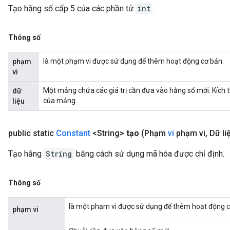
Tạo hằng số cấp 5 của các phần tử
int
.
Thông số
là một phạm vi được sử dụng để thêm hoạt động cơ bản.
phạm
vi
Một mảng chứa các giá trị cần đưa vào hằng số mới. Kích 
dữ
của mảng.
liệu
public static
Constant
<String>
tạo
(Phạm
vi
phạm vi
,
Dữ li
Tạo hằng
String
bằng cách sử dụng mã hóa được chỉ định.
Thông số
là một phạm vi được sử dụng để thêm hoạt động c
phạm vi