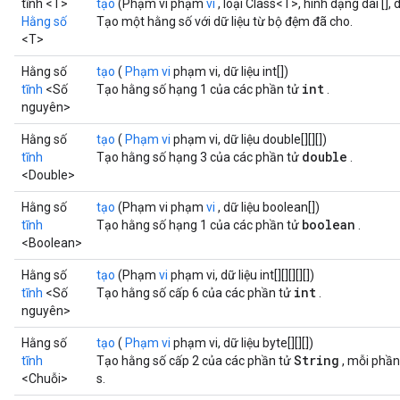
tĩnh <T>
tạo
(Phạm vi phạm
vi
, loại Class<T>, hình dạng dài [],
Hằng số
Tạo một hằng số với dữ liệu từ bộ đệm đã cho.
<T>
Hằng số
tạo
(
Phạm vi
phạm vi, dữ liệu int[])
int
tĩnh
<Số
Tạo hằng số hạng 1 của các phần tử
.
nguyên>
Hằng số
tạo
(
Phạm vi
phạm vi, dữ liệu double[][][])
double
tĩnh
Tạo hằng số hạng 3 của các phần tử
.
<Double>
Hằng số
tạo
(Phạm vi phạm
vi
, dữ liệu boolean[])
boolean
tĩnh
Tạo hằng số hạng 1 của các phần tử
.
<Boolean>
Hằng số
tạo
(Phạm
vi
phạm vi, dữ liệu int[][][][][])
int
tĩnh
<Số
Tạo hằng số cấp 6 của các phần tử
.
nguyên>
Hằng số
tạo
(
Phạm vi
phạm vi, dữ liệu byte[][][])
String
tĩnh
Tạo hằng số cấp 2 của các phần tử
, mỗi phần
<Chuỗi>
s.