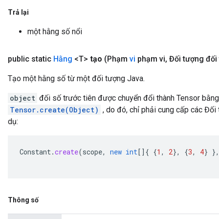
Trả lại
một hằng số nổi
public static
Hằng
<T>
tạo
(Phạm
vi
phạm vi
,
Đối tượng đối
Tạo một hằng số từ một đối tượng Java.
object
đối số trước tiên được chuyển đổi thành Tensor bằn
Tensor.create(Object)
, do đó, chỉ phải cung cấp các Đối
dụ:
Constant
.
create
(
scope
,
new
int
[]
{
{
1
,
2
},
{
3
,
4
}
}
Thông số