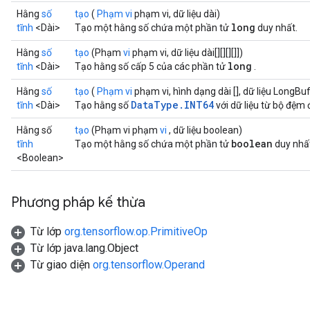
Hằng
số
tạo
(
Phạm vi
phạm vi, dữ liệu dài)
long
tĩnh
<Dài>
Tạo một hằng số chứa một phần tử
duy nhất.
Hằng
số
tạo
(Phạm
vi
phạm vi, dữ liệu dài[][][][]])
long
tĩnh
<Dài>
Tạo hằng số cấp 5 của các phần tử
.
Hằng
số
tạo
(
Phạm vi
phạm vi, hình dạng dài [], dữ liệu LongBu
DataType.INT64
tĩnh
<Dài>
Tạo hằng số
với dữ liệu từ bộ đệm 
Hằng số
tạo
(Phạm vi phạm
vi
, dữ liệu boolean)
boolean
tĩnh
Tạo một hằng số chứa một phần tử
duy nhấ
<Boolean>
Phương pháp kế thừa
Từ lớp
org.tensorflow.op.PrimitiveOp
Từ lớp java.lang.Object
Từ giao diện
org.tensorflow.Operand
rs