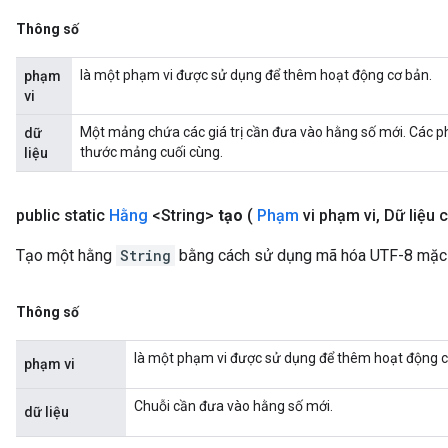
Thông số
là một phạm vi được sử dụng để thêm hoạt động cơ bản.
phạm
vi
Một mảng chứa các giá trị cần đưa vào hằng số mới. Các phầ
dữ
thước mảng cuối cùng.
liệu
public static
Hằng
<String>
tạo
(
Phạm
vi phạm vi
,
Dữ liệu c
Tạo một hằng
String
bằng cách sử dụng mã hóa UTF-8 mặc 
Thông số
là một phạm vi được sử dụng để thêm hoạt động c
phạm vi
Chuỗi cần đưa vào hằng số mới.
dữ liệu