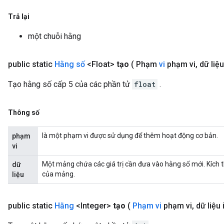
Trả lại
một chuỗi hằng
public static
Hằng số
<Float>
tạo
( Phạm
vi
phạm vi
,
dữ liệu 
Tạo hằng số cấp 5 của các phần tử
float
.
Thông số
là một phạm vi được sử dụng để thêm hoạt động cơ bản.
phạm
vi
Một mảng chứa các giá trị cần đưa vào hằng số mới. Kích 
dữ
của mảng.
liệu
public static
Hằng
<Integer>
tạo
(
Phạm vi
phạm vi
,
dữ liệu 