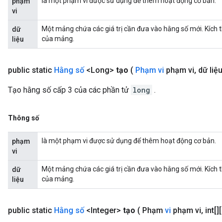
là một phạm vi được sử dụng để thêm hoạt động cơ bản.
phạm
vi
Một mảng chứa các giá trị cần đưa vào hằng số mới. Kích 
dữ
của mảng.
liệu
public static
Hằng số
<Long>
tạo
(
Phạm vi
phạm vi
,
dữ liệu 
Tạo hằng số cấp 3 của các phần tử
long
.
Thông số
là một phạm vi được sử dụng để thêm hoạt động cơ bản.
phạm
vi
Một mảng chứa các giá trị cần đưa vào hằng số mới. Kích 
dữ
của mảng.
liệu
public static
Hằng số
<Integer>
tạo
( Phạm
vi
phạm vi
,
int[][
x