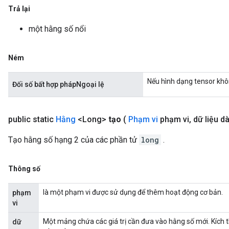
Trả lại
một hằng số nổi
Ném
Nếu hình dạng tensor khô
Đối số bất hợp phápNgoại lệ
public static
Hằng
<Long>
tạo
(
Phạm vi
phạm vi
,
dữ liệu dài
Tạo hằng số hạng 2 của các phần tử
long
.
Thông số
là một phạm vi được sử dụng để thêm hoạt động cơ bản.
phạm
vi
Một mảng chứa các giá trị cần đưa vào hằng số mới. Kích 
dữ