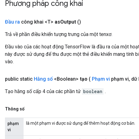
Phương pháp công khai
mParameters
rs
Đầu ra
công khai <T>
as
Output
()
Parameters
Trả về phần điều khiển tượng trưng của một tenxơ.
rParameters
Parameters
Đầu vào của các hoạt động TensorFlow là đầu ra của một ho
ters
này được sử dụng để thu được một thẻ điều khiển mang tính bi
arameters
vào.
meters
rs
public static
Hằng số
<Boolean>
tạo
(
Phạm vi
phạm vi
,
dữ l
tDescentParameters
Tạo hằng số cấp 4 của các phần tử
boolean
.
Thông số
là một phạm vi được sử dụng để thêm hoạt động cơ bản.
phạm
vi