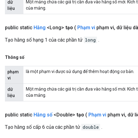
Một mảng chứa các giá trị cần đưa vào hằng số mới. Kích 
dữ
của mảng.
liệu
public static
Hằng
<Long>
tạo
(
Phạm vi
phạm vi
,
dữ liệu dà
Tạo hằng số hạng 1 của các phần tử
long
.
Thông số
là một phạm vi được sử dụng để thêm hoạt động cơ bản.
phạm
vi
Một mảng chứa các giá trị cần đưa vào hằng số mới. Kích 
dữ
của mảng.
liệu
public static
Hằng số
<Double>
tạo
(
Phạm vi
phạm vi
,
dữ li
Tạo hằng số cấp 6 của các phần tử
double
.