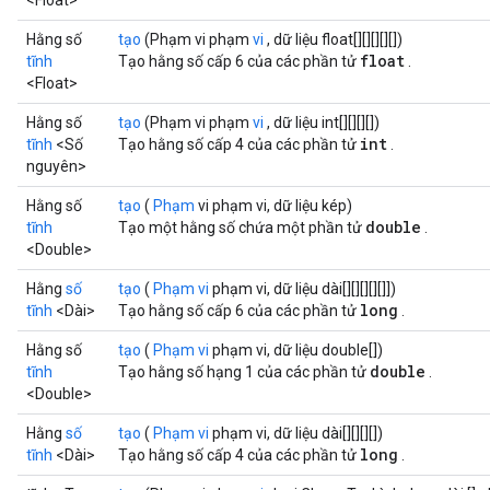
<Float>
Hằng số
tạo
(Phạm vi phạm
vi
, dữ liệu float[][][][][])
float
tĩnh
Tạo hằng số cấp 6 của các phần tử
.
<Float>
Hằng số
tạo
(Phạm vi phạm
vi
, dữ liệu int[][][][])
int
tĩnh
<Số
Tạo hằng số cấp 4 của các phần tử
.
nguyên>
Hằng số
tạo
(
Phạm
vi phạm vi, dữ liệu kép)
double
tĩnh
Tạo một hằng số chứa một phần tử
.
<Double>
Hằng
số
tạo
(
Phạm vi
phạm vi, dữ liệu dài[][][][][]])
long
tĩnh
<Dài>
Tạo hằng số cấp 6 của các phần tử
.
Hằng số
tạo
(
Phạm vi
phạm vi, dữ liệu double[])
double
tĩnh
Tạo hằng số hạng 1 của các phần tử
.
<Double>
Hằng
số
tạo
(
Phạm vi
phạm vi, dữ liệu dài[][][][])
long
tĩnh
<Dài>
Tạo hằng số cấp 4 của các phần tử
.