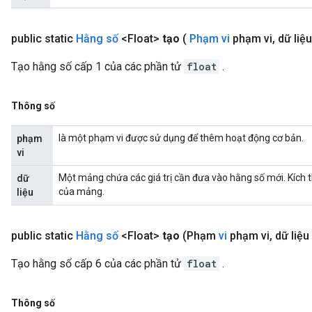
public static
Hằng số
<Float>
tạo
(
Phạm vi
phạm vi
,
dữ liệu
Tạo hằng số cấp 1 của các phần tử
float
.
Thông số
là một phạm vi được sử dụng để thêm hoạt động cơ bản.
phạm
vi
Một mảng chứa các giá trị cần đưa vào hằng số mới. Kích 
dữ
của mảng.
liệu
public static
Hằng số
<Float>
tạo
(Phạm
vi
phạm vi
,
dữ liệu f
Tạo hằng số cấp 6 của các phần tử
float
.
Thông số