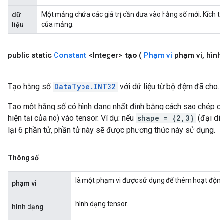
Một mảng chứa các giá trị cần đưa vào hằng số mới. Kích 
dữ
của mảng.
liệu
public static
Constant
<Integer>
tạo
(
Phạm vi
phạm vi
,
hình
Tạo hằng số
DataType.INT32
với dữ liệu từ bộ đệm đã cho.
Tạo một hằng số có hình dạng nhất định bằng cách sao chép cá
hiện tại của nó) vào tensor. Ví dụ: nếu
shape = {2,3}
(đại d
lại 6 phần tử, phần tử này sẽ được phương thức này sử dụng.
Thông số
là một phạm vi được sử dụng để thêm hoạt độn
phạm vi
hình dạng tensor.
hình dạng