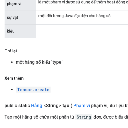
là một phạm vi được sử dụng để thêm hoạt động c
phạm vi
một đối tượng Java đại diện cho hằng số.
sự vật
kiểu
Trả lại
một hằng số kiểu `type`
Xem thêm
Tensor.create
public static
Hằng
<String>
tạo
(
Phạm vi
phạm vi
,
dữ liệu b
Tạo một hằng số chứa một phần tử
String
đơn, được biểu d