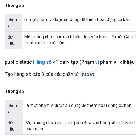
Thông số
ize
là một phạm vi được sử dụng để thêm hoạt động cơ bản.
phạm
vi
Một mảng chứa các giá trị cần đưa vào hằng số mới. Các phầ
dữ
thước mảng cuối cùng.
liệu
Requantize
public static
Hằng số
<Float>
tạo
(Phạm
vi
phạm vi
,
dữ liệu 
ize
AndReluAndRequantize
Tạo hằng số cấp 3 của các phần tử
float
.
u
uAndRequantize
Thông số
là một phạm vi được sử dụng để thêm hoạt động cơ bản.
phạm
AndRelu
vi
AndReluAndRequantize
Một mảng chứa các giá trị cần đưa vào hằng số mới. Kích 
dữ
ize
của mảng.
liệu