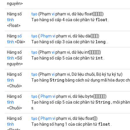
nguyên>
Hằng số
tạo
(Phạm
vi
phạm vi, dữ liệu float[][][][])
float
tĩnh
Tạo hằng số cấp 4 của các phần tử
.
<Float>
Hằng
số
tạo
(
Phạm vi
phạm vi, dữ liệu dài[][][])
long
tĩnh
<Dài>
Tạo hằng số cấp 3 của các phần tử
.
Hằng số
tạo
(Phạm
vi
phạm vi, dữ liệu int[][][][]])
int
tĩnh
<Số
Tạo hằng số cấp 5 của các phần tử
.
nguyên>
Hằng số
tạo
(Phạm
vi
phạm vi, Dữ liệu chuỗi, Bộ ký tự ký tự)
String
tĩnh
Tạo hằng
bằng cách sử dụng mã hóa được chỉ
<Chuỗi>
Hằng số
tạo
(
Phạm vi
phạm vi, dữ liệu byte[][][][][])
String
tĩnh
Tạo hằng số cấp 5 của các phần tử
, mỗi phần
<Chuỗi>
s.
Hằng số
tạo
(
Phạm vi
phạm vi, dữ liệu float[])
float
tĩnh
Tạo hằng số hạng 1 của các phần tử
.