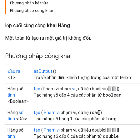
Phương pháp kế thừa
Phương pháp công khai
lớp cuối cùng công
khai Hằng
Một toán tử tạo ra một giá trị không đổi.
Phương pháp công khai
Đầu ra
asOutput
()
<T>
Trả về phần điều khiển tượng trưng của một tenxơ.
Hằng số
tạo
(Phạm vi phạm
vi
, dữ liệu boolean[][][][])
boolean
tĩnh
Tạo hằng số cấp 4 của các phần tử
.
<Boolean>
Hằng
số
tạo
(
Phạm vi
phạm vi, dữ liệu dài[])
long
tĩnh
<Dài>
Tạo hằng số hạng 1 của các phần tử
.
Hằng số
tạo
(
Phạm vi
phạm vi, dữ liệu double[][][][][]]
double
tĩnh
Tạo hằng số cấp 6 của các phần tử
.