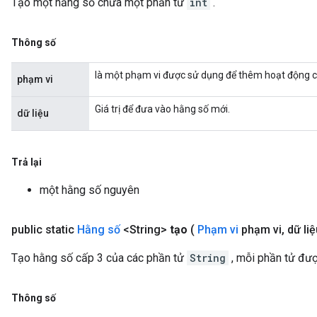
Tạo một hằng số chứa một phần tử
int
.
Thông số
là một phạm vi được sử dụng để thêm hoạt động c
phạm vi
Giá trị để đưa vào hằng số mới.
dữ liệu
Trả lại
một hằng số nguyên
public static
Hằng số
<String>
tạo
(
Phạm vi
phạm vi
,
dữ liệu
Tạo hằng số cấp 3 của các phần tử
String
, mỗi phần tử đư
Thông số