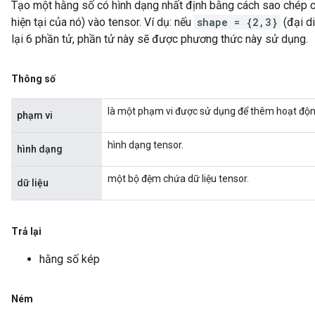
Tạo một hằng số có hình dạng nhất định bằng cách sao chép cá
hiện tại của nó) vào tensor. Ví dụ: nếu
shape = {2,3}
(đại d
lại 6 phần tử, phần tử này sẽ được phương thức này sử dụng.
Thông số
là một phạm vi được sử dụng để thêm hoạt độn
phạm vi
hình dạng tensor.
hình dạng
một bộ đệm chứa dữ liệu tensor.
dữ liệu
Trả lại
hằng số kép
m
Ném