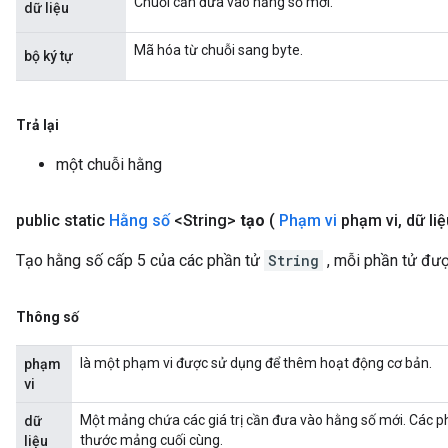
Chuỗi cần đưa vào hằng số mới.
dữ liệu
Mã hóa từ chuỗi sang byte.
bộ ký tự
Trả lại
một chuỗi hằng
public static
Hằng số
<String>
tạo
(
Phạm vi
phạm vi
,
dữ liệu
Tạo hằng số cấp 5 của các phần tử
String
, mỗi phần tử đư
Thông số
là một phạm vi được sử dụng để thêm hoạt động cơ bản.
phạm
vi
Một mảng chứa các giá trị cần đưa vào hằng số mới. Các phầ
dữ
thước mảng cuối cùng.
liệu