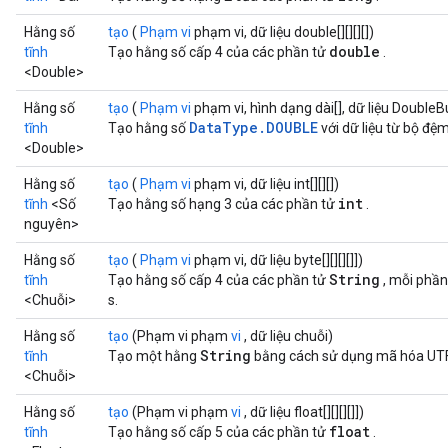
Hằng số
tạo
(
Phạm vi
phạm vi, dữ liệu double[][][][])
double
tĩnh
Tạo hằng số cấp 4 của các phần tử
.
<Double>
Hằng số
tạo
(
Phạm vi
phạm vi, hình dạng dài[], dữ liệu DoubleB
DataType.DOUBLE
tĩnh
Tạo hằng số
với dữ liệu từ bộ đệ
<Double>
Hằng số
tạo
(
Phạm vi
phạm vi, dữ liệu int[][][])
int
tĩnh
<Số
Tạo hằng số hạng 3 của các phần tử
.
nguyên>
Hằng số
tạo
(
Phạm vi
phạm vi, dữ liệu byte[][][][]])
String
tĩnh
Tạo hằng số cấp 4 của các phần tử
, mỗi phần
<Chuỗi>
s.
Hằng số
tạo
(Phạm vi phạm
vi
, dữ liệu chuỗi)
String
tĩnh
Tạo một hằng
bằng cách sử dụng mã hóa UTF
<Chuỗi>
Hằng số
tạo
(Phạm vi phạm
vi
, dữ liệu float[][][][]])
float
tĩnh
Tạo hằng số cấp 5 của các phần tử
.
ryTensorBatch