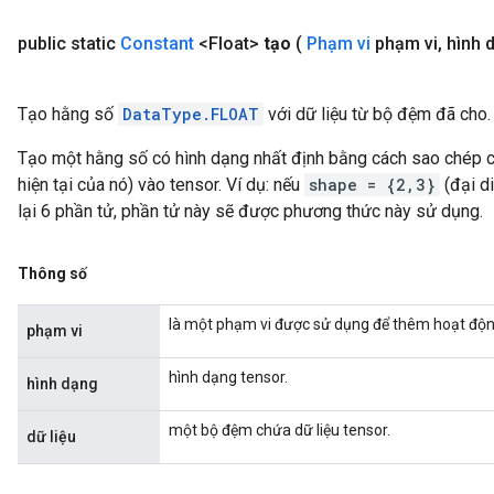
Requantize
public static
Constant
<Float>
tạo
(
Phạm vi
phạm vi
,
hình d
ize
Tạo hằng số
DataType.FLOAT
với dữ liệu từ bộ đệm đã cho.
Tạo một hằng số có hình dạng nhất định bằng cách sao chép cá
hiện tại của nó) vào tensor. Ví dụ: nếu
shape = {2,3}
(đại d
lại 6 phần tử, phần tử này sẽ được phương thức này sử dụng.
Thông số
là một phạm vi được sử dụng để thêm hoạt độn
phạm vi
hình dạng tensor.
hình dạng
một bộ đệm chứa dữ liệu tensor.
dữ liệu