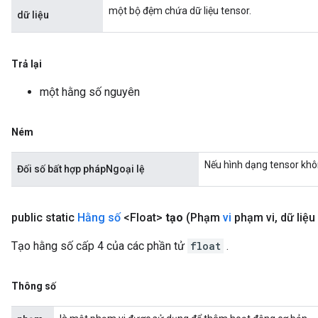
một bộ đệm chứa dữ liệu tensor.
dữ liệu
Trả lại
một hằng số nguyên
Ném
Nếu hình dạng tensor khô
Đối số bất hợp phápNgoại lệ
public static
Hằng số
<Float>
tạo
(Phạm
vi
phạm vi
,
dữ liệu f
Tạo hằng số cấp 4 của các phần tử
float
.
Thông số