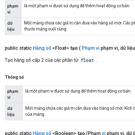
là một phạm vi được sử dụng để thêm hoạt động cơ bản.
phạm
vi
Một mảng chứa các giá trị cần đưa vào hằng số mới. Các phầ
dữ
thước mảng cuối cùng.
liệu
public static
Hằng số
<Float>
tạo
(
Phạm vi
phạm vi
,
dữ liệu 
Tạo hằng số cấp 2 của các phần tử
float
.
Thông số
là một phạm vi được sử dụng để thêm hoạt động cơ bản.
phạm
vi
Một mảng chứa các giá trị cần đưa vào hằng số mới. Kích 
dữ
của mảng.
liệu
public static
Hằng số
<Boolean>
tạo
(Phạm
vi
phạm vi
,
dữ l