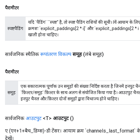
पैरामीटर
यदि `पैडिंग` ``स्पष्ट'' है, तो स्पष्ट पैडिंग राशियों की सूची। Iवें आयाम क
स्पष्टपैडिंग
क्रमशः `explicit_paddings[2 * i]` और `explicit_paddings[2 * i + 1]` है
खाली होना चाहिए।
सार्वजनिक स्थैतिक
रूपांतरण विकल्प
समूह
(लंबे समूह)
पैरामीटर
एक सकारात्मक पूर्णांक उन समूहों की संख्या निर्दिष्ट करता है जिनमें इनपुट च
समूह
`फ़िल्टर/समूह` फ़िल्टर के साथ अलग से संयोजित किया गया है। आउटपुट चैनल
इनपुट चैनल और फ़िल्टर दोनों समूहों द्वारा विभाज्य होने चाहिए।
सार्वजनिक
आउटपुट
<T>
आउटपुट
()
ए (एन+1+बैच_डिम्स)-डी टेंसर। आयाम क्रम `channels_last_format` के मा
देखें।