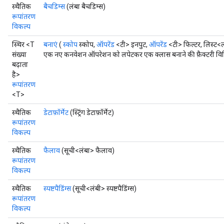
स्थैतिक
बैचडिम्स
(लंबा बैचडिम्स)
रूपांतरण
विकल्प
स्थिर <T
बनाएं
(
स्कोप
स्कोप,
ऑपरेंड
<टी> इनपुट,
ऑपरेंड
<टी> फिल्टर, लिस्ट<लॉन्ग
संख्या
एक नए कनवेशन ऑपरेशन को लपेटकर एक क्लास बनाने की फ़ैक्टरी वि
बढ़ाता
है>
रूपांतरण
<T>
स्थैतिक
डेटाफ़ॉर्मेट
(स्ट्रिंग डेटाफ़ॉर्मेट)
रूपांतरण
विकल्प
स्थैतिक
फैलाव
(सूची<लंबा> फैलाव)
रूपांतरण
विकल्प
स्थैतिक
स्पष्टपैडिंग्स
(सूची<लंबी> स्पष्टपैडिंग्स)
रूपांतरण
विकल्प