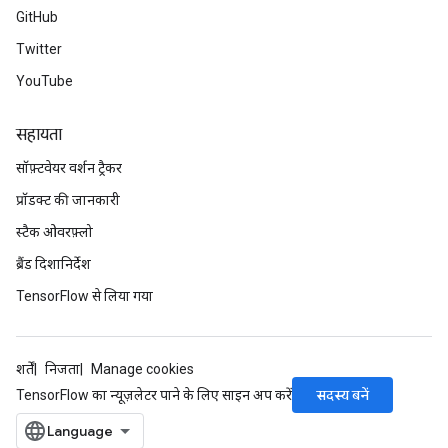
GitHub
Twitter
YouTube
सहायता
सॉफ़्टवेयर वर्शन ट्रैकर
प्रॉडक्ट की जानकारी
स्टैक ओवरफ़्लो
ब्रैंड दिशानिर्देश
TensorFlow से लिया गया
शर्तें
निजता
Manage cookies
सदस्य बनें
TensorFlow का न्यूज़लेटर पाने के लिए साइन अप करें
rs
mParameters
rs