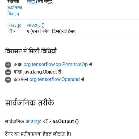
स्थैतिक
समूह
(लंबे समूह)
रूपांतरण
विकल्प
आउटपुट
आउटपुट
()
<T>
ए (एन+1+बैच_डिम्स)-डी टेंसर।
विरासत में मिली विधियाँ
कक्षा
org.tensorflow.op.PrimitiveOp
से
कक्षा java.lang.Object से
इंटरफ़ेस
org.tensorflow.Operand
से
सार्वजनिक तरीके
सार्वजनिक
आउटपुट
<T>
as
Output
()
ryTensorBatch
dTensorBatch
टेंसर का प्रतीकात्मक हैंडल लौटाता है।