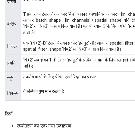
दायरा
T प्रकार का टेंसर और आकार `बैच_आकार + स्थानिक_आकार + [in_cha
आकार `batch_shape + [in_channels] + spatial_shape` यदि `c
इनपुट
`N=2` या `N=3` के साथ N-आयामी है। यह भी ध्यान दें कि `बैच_शेप` पैरामीटर
होता है।
एक `(N+2)-D` टेंसर जिसका प्रकार `इनपुट` और आकार `spatial_filte
फ़िल्टर
spatial_filter_shape `N=2` या `N=3` के साथ N-आयामी है।
`N+2` लंबाई का 1-डी टेंसर। `इनपुट` के प्रत्येक आयाम के लिए स्लाइडिंग विंड
प्रगति
चाहिए।
उपयोग करने के लिए पैडिंग एल्गोरिदम का प्रकार.
गद्दी
वैकल्पिक गुण मान रखता है
विकल्प
रिटर्न
रूपांतरण का एक नया उदाहरण