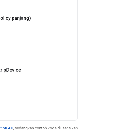
olicy panjang)
rip
Device
tion 4.0
, sedangkan contoh kode dilisensikan