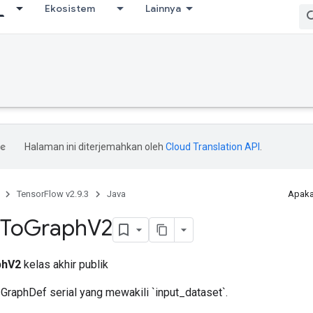
Ekosistem
Lainnya
Halaman ini diterjemahkan oleh
Cloud Translation API
.
TensorFlow v2.9.3
Java
Apaka
To
Graph
V2
phV2
kelas akhir publik
raphDef serial yang mewakili `input_dataset`.