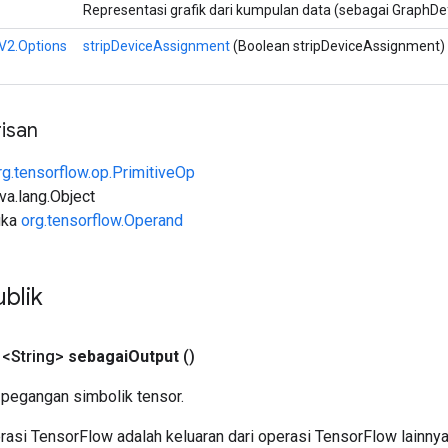
Representasi grafik dari kumpulan data (sebagai GraphDef
V2.Options
stripDeviceAssignment
(Boolean stripDeviceAssignment)
isan
rg.tensorflow.op.PrimitiveOp
ava.lang.Object
uka
org.tensorflow.Operand
blik
 <String>
sebagai
Output
()
pegangan simbolik tensor.
asi TensorFlow adalah keluaran dari operasi TensorFlow lainnya