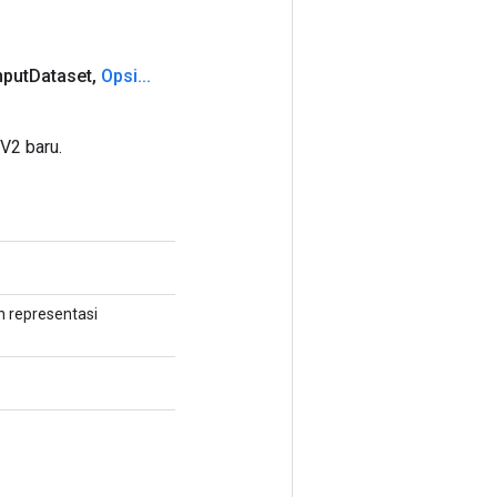
nput
Dataset
,
Opsi
.
.
.
V2 baru.
 representasi