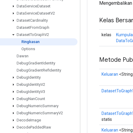
Mengembalikan r
Data
Service
Dataset
Data
Service
Dataset
V2
Kelas Bersa
Dataset
Cardinality
Dataset
From
Graph
kelas
Kumpula
Dataset
To
Graph
V2
DataToG
Ringkasan
Options
Dawsn
Metode Publ
Debug
Gradient
Identity
Debug
Gradient
Ref
Identity
Keluaran
<String
Debug
Identity
Debug
Identity
V2
DatasetToGraph
Debug
Identity
V3
Debug
Nan
Count
Debug
Numeric
Summary
Debug
Numeric
Summary
V2
DatasetToGraph
statis
Decode
Image
Decode
Padded
Raw
Keluaran
<String