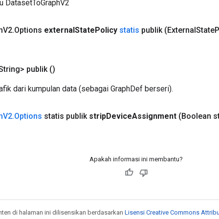
ru DatasetToGraphV2
h
V2
.
Options
external
State
Policy
statis
publik
(External
State
P
tring> publik
()
fik dari kumpulan data (sebagai GraphDef berseri).
h
V2
.
Options
statis publik
strip
Device
Assignment
(Boolean st
Apakah informasi ini membantu?
onten di halaman ini dilisensikan berdasarkan
Lisensi Creative Commons Attribu