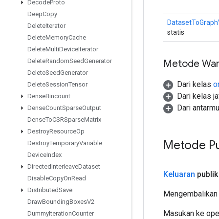
Decode
Proto
Deep
Copy
DatasetToGraph
Delete
Iterator
statis
Delete
Memory
Cache
Delete
Multi
Device
Iterator
Delete
Random
Seed
Generator
Metode War
Delete
Seed
Generator
Dari kelas
o
Delete
Session
Tensor
Dari kelas j
Dense
Bincount
Dari antarm
Dense
Count
Sparse
Output
Dense
To
CSRSparse
Matrix
Destroy
Resource
Op
Metode Pu
Destroy
Temporary
Variable
Device
Index
Directed
Interleave
Dataset
Keluaran
publik
Disable
Copy
On
Read
Distributed
Save
Mengembalikan 
Draw
Bounding
Boxes
V2
Masukan ke oper
Dummy
Iteration
Counter