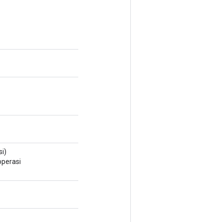
i)
perasi