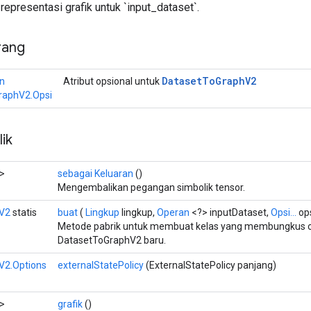
epresentasi grafik untuk `input_dataset`.
rang
Dataset
To
Graph
V2
n
Atribut opsional untuk
raphV2.Opsi
ik
>
sebagai Keluaran
()
Mengembalikan pegangan simbolik tensor.
V2
statis
buat
(
Lingkup
lingkup,
Operan
<?> inputDataset,
Opsi...
ops
Metode pabrik untuk membuat kelas yang membungkus o
DatasetToGraphV2 baru.
V2.Options
externalStatePolicy
(ExternalStatePolicy panjang)
>
grafik
()