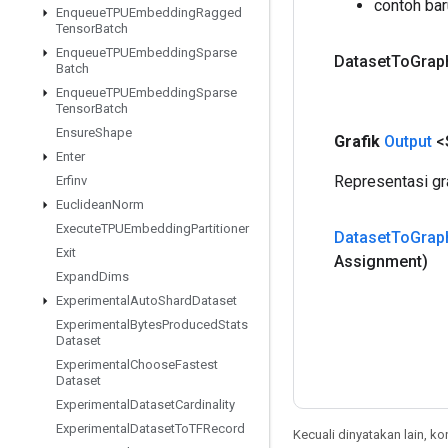
contoh ba
Enqueue
TPUEmbedding
Ragged
Tensor
Batch
Enqueue
TPUEmbedding
Sparse
Dataset
To
Grap
Batch
Enqueue
TPUEmbedding
Sparse
Tensor
Batch
Ensure
Shape
Grafik
Output
<S
Enter
Representasi gra
Erfinv
Euclidean
Norm
Execute
TPUEmbedding
Partitioner
Dataset
To
Grap
Exit
Assignment)
Expand
Dims
Experimental
Auto
Shard
Dataset
Experimental
Bytes
Produced
Stats
Dataset
Experimental
Choose
Fastest
Dataset
Experimental
Dataset
Cardinality
Experimental
Dataset
To
TFRecord
Kecuali dinyatakan lain, k