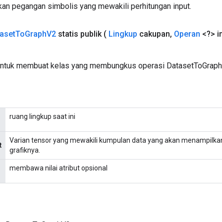
an pegangan simbolis yang mewakili perhitungan input.
aset
To
Graph
V2
statis publik
(
Lingkup
cakupan
,
Operan
<?> i
untuk membuat kelas yang membungkus operasi DatasetToGraph
ruang lingkup saat ini
Varian tensor yang mewakili kumpulan data yang akan menampilkan
t
grafiknya.
membawa nilai atribut opsional