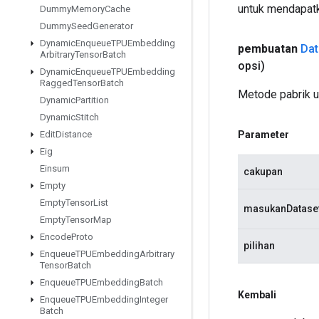
untuk mendapatk
Dummy
Memory
Cache
Dummy
Seed
Generator
Dynamic
Enqueue
TPUEmbedding
pembuatan
Dat
Arbitrary
Tensor
Batch
opsi)
Dynamic
Enqueue
TPUEmbedding
Ragged
Tensor
Batch
Metode pabrik 
Dynamic
Partition
Dynamic
Stitch
Parameter
Edit
Distance
Eig
Einsum
cakupan
Empty
Empty
Tensor
List
masukanDatase
Empty
Tensor
Map
Encode
Proto
pilihan
Enqueue
TPUEmbedding
Arbitrary
Tensor
Batch
Enqueue
TPUEmbedding
Batch
Kembali
Enqueue
TPUEmbedding
Integer
Batch