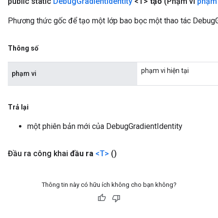
public static
Debug
Gradient
Identity
<T>
tạo
(Phạm vi
phạm 
Phương thức gốc để tạo một lớp bao bọc một thao tác DebugGr
Thông số
rBatch
phạm vi hiện tại
phạm vi
Batch
Trả lại
atch
một phiên bản mới của DebugGradientIdentity
Đầu ra công khai
đầu ra
<T>
()
Thông tin này có hữu ích không cho bạn không?