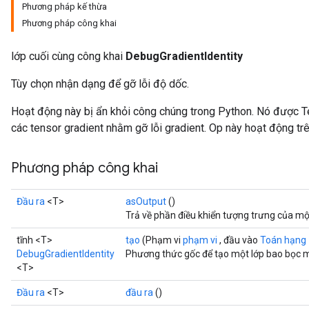
Phương pháp kế thừa
Phương pháp công khai
lớp cuối cùng công khai
DebugGradientIdentity
Tùy chọn nhận dạng để gỡ lỗi độ dốc.
Hoạt động này bị ẩn khỏi công chúng trong Python. Nó được
các tensor gradient nhằm gỡ lỗi gradient. Op này hoạt động trê
Phương pháp công khai
Đầu ra
<T>
asOutput
()
Trả về phần điều khiển tượng trưng của mộ
tĩnh <T>
tạo
(Phạm vi
phạm vi
, đầu vào
Toán hạng
DebugGradientIdentity
Phương thức gốc để tạo một lớp bao bọc m
<T>
Đầu ra
<T>
đầu ra
()