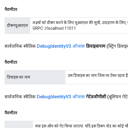
पैरामीटर
लक्ष्यों को डीबग करने के लिए यूआरएल की सूची, उदाहरण के लि
डीबगयूआरएल
GRPC:://localhost:11011
सार्वजनिक स्थैतिक
Debug
Identity
V3
.
ऑप्शंस
डिवाइसनाम
(स्ट्रिंग डिव
पैरामीटर
उस डिवाइस का नाम जिस पर टेंसर रहता है
डिवाइस का नाम
सार्वजनिक स्थैतिक
Debug
Identity
V3
.
ऑप्शंस
गेटेडजीपीसी
(बूलियन गेट
पैरामीटर
क्या इस ऑप को गेट किया जाएगा. यदि इस डिबग नोड का कोई 