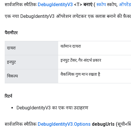
सार्वजनिक स्थैतिक
Debug
Identity
V3
<T>
बनाएं
(
स्कोप
स्कोप
,
ऑपरेंड
एक नया DebugIdentityV3 ऑपरेशन लपेटकर एक क्लास बनाने की फ़ैक्ट
पैरामीटर
वर्तमान दायरा
दायरा
इनपुट टेंसर, गैर-संदर्भ प्रकार
इनपुट
वैकल्पिक गुण मान रखता है
विकल्प
रिटर्न
DebugIdentityV3 का एक नया उदाहरण
सार्वजनिक स्थैतिक
Debug
Identity
V3
.
Options
debug
Urls
(सूची<स्