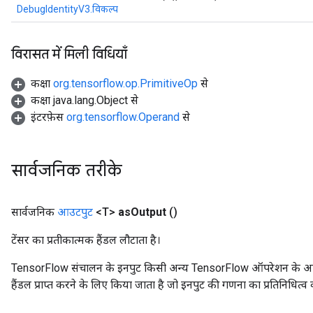
DebugIdentityV3.विकल्प
rBatch
विरासत में मिली विधियाँ
Batch
कक्षा
org.tensorflow.op.PrimitiveOp
से
कक्षा java.lang.Object से
atch
इंटरफ़ेस
org.tensorflow.Operand
से
सार्वजनिक तरीके
सार्वजनिक
आउटपुट
<T>
as
Output
()
टेंसर का प्रतीकात्मक हैंडल लौटाता है।
TensorFlow संचालन के इनपुट किसी अन्य TensorFlow ऑपरेशन के आउटप
हैंडल प्राप्त करने के लिए किया जाता है जो इनपुट की गणना का प्रतिनिधित्व 