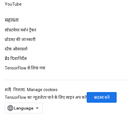
YouTube
rs
tDescentParameters
सहायता
सॉफ़्टवेयर वर्शन ट्रैकर
प्रॉडक्ट की जानकारी
स्टैक ओवरफ़्लो
ब्रैंड दिशानिर्देश
TensorFlow से लिया गया
शर्तें
निजता
Manage cookies
सदस्य बनें
TensorFlow का न्यूज़लेटर पाने के लिए साइन अप करें