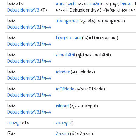
स्थिर <T>
बनाएं
(
स्कोप
स्कोप,
ऑपरेंड
<टी> इनपुट,
विकल्प...
DebugIdentityV3
<T>
एक नया DebugIdentityV3 ऑपरेशन लपेटकर एक क्ल
स्थिर
डीबगयूआरएल
(सूची<स्ट्रिंग> डीबगयूआरएल)
DebugIdentityV3.विकल्प
स्थिर
डिवाइस का नाम
(स्ट्रिंग डिवाइस का नाम)
DebugIdentityV3.विकल्प
स्थिर
गेटेडजीपीसी
(बूलियन गेटेडजीपीसी)
DebugIdentityV3.विकल्प
ryTensorBatch
स्थिर
ioIndex
(लंबा ioIndex)
dTensorBatch
DebugIdentityV3.विकल्प
स्थिर
ioOfNode
(स्ट्रिंग ioOfNode)
DebugIdentityV3.विकल्प
स्थिर
isInput
(बूलियन isInput)
DebugIdentityV3.विकल्प
आउटपुट
<T>
आउटपुट
()
स्थिर
टेंसरनाम
(स्ट्रिंग टेंसरनाम)