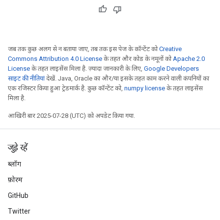
जब तक कुछ अलग से न बताया जाए, तब तक इस पेज के कॉन्टेंट को
Creative
Commons Attribution 4.0 License
के तहत और कोड के नमूनों को
Apache 2.0
License
के तहत लाइसेंस मिला है. ज़्यादा जानकारी के लिए,
Google Developers
साइट की नीतियां
देखें. Java, Oracle का और/या इसके तहत काम करने वाली कंपनियों का
एक रजिस्टर किया हुआ ट्रेडमार्क है. कुछ कॉन्टेंट को,
numpy license
के तहत लाइसेंस
मिला है.
rs
आखिरी बार 2025-07-28 (UTC) को अपडेट किया गया.
mParameters
rs
Parameters
जुड़े रहें
ब्लॉग
rParameters
फ़ोरम
Parameters
ters
GitHub
arameters
Twitter
meters