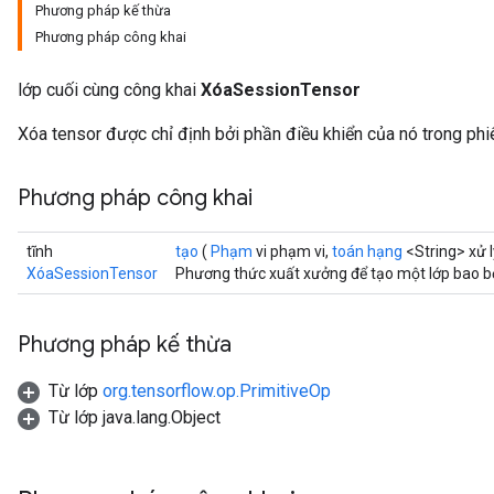
Phương pháp kế thừa
Phương pháp công khai
lớp cuối cùng công khai
XóaSessionTensor
Xóa tensor được chỉ định bởi phần điều khiển của nó trong phi
Phương pháp công khai
tĩnh
tạo
(
Phạm
vi phạm vi,
toán hạng
<String> xử l
XóaSessionTensor
Phương thức xuất xưởng để tạo một lớp bao b
Phương pháp kế thừa
ryTensorBatch
Từ lớp
org.tensorflow.op.PrimitiveOp
dTensorBatch
Từ lớp java.lang.Object