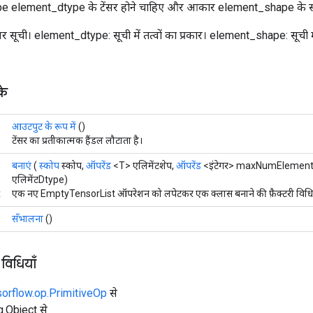
ype element_dtype के टेंसर होने चाहिए और आकार element_shape के स
सर सूची। element_dtype: सूची में तत्वों का प्रकार। element_shape: सूची म
के
आउटपुट के रूप में
()
टेंसर का प्रतीकात्मक हैंडल लौटाता है।
बनाएं
(
स्कोप
स्कोप,
ऑपरेंड
<T> एलिमेंटशेप,
ऑपरेंड
<इंटेगर> maxNumElement
एलिमेंटDtype)
t
एक नए EmptyTensorList ऑपरेशन को लपेटकर एक क्लास बनाने की फ़ैक्टरी विधि
सँभालना
()
 विधियाँ
sorflow.op.PrimitiveOp
से
ng.Object से