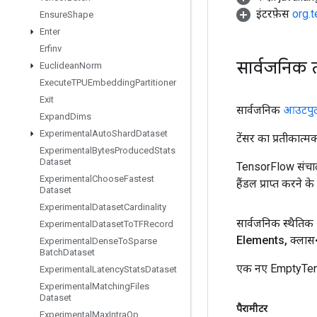
इंटरफ़ेस
org.
Ensure
Shape
Enter
Erfinv
सार्वजनिक 
Euclidean
Norm
Execute
TPUEmbedding
Partitioner
Exit
सार्वजनिक
आउटपु
Expand
Dims
Experimental
Auto
Shard
Dataset
टेंसर का प्रतीकात्म
Experimental
Bytes
Produced
Stats
Dataset
TensorFlow संचाल
Experimental
Choose
Fastest
हैंडल प्राप्त करने 
Dataset
Experimental
Dataset
Cardinality
सार्वजनिक स्थैतिक
Experimental
Dataset
To
TFRecord
Elements
,
क्लास
Experimental
Dense
To
Sparse
Batch
Dataset
एक नए EmptyTenso
Experimental
Latency
Stats
Dataset
Experimental
Matching
Files
Dataset
पैरामीटर
Experimental
Max
Intra
Op