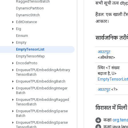
Ragged
Tensor
Batch
सभी सूची तत्व dt
Dynamic
Partition
हैंडल: एक खाली टें
Dynamic
Stitch
आकार।
Edit
Distance
Eig
Einsum
सार्वजनिक तरी
Empty
Empty
Tensor
List
आउटपुट
Empty
Tensor
Map
<ऑब्जेक्ट>
Encode
Proto
स्थिर <T संख्या
Enqueue
TPUEmbedding
Arbitrary
बढ़ाता है, U>
Tensor
Batch
EmptyTensorLis
Enqueue
TPUEmbedding
Batch
Enqueue
TPUEmbedding
Integer
आउटपुट
<?>
Batch
Enqueue
TPUEmbedding
Ragged
Tensor
Batch
विरासत में मिली
Enqueue
TPUEmbedding
Sparse
Batch
कक्षा
org.ten
Enqueue
TPUEmbedding
Sparse
कक्षा java.la
Tensor
Batch