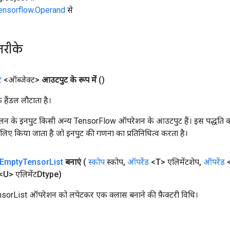
tensorflow.Operand
से
तरीके
ट
<ऑब्जेक्ट>
आउटपुट के रूप में
()
क हैंडल लौटाता है।
न के इनपुट किसी अन्य TensorFlow ऑपरेशन के आउटपुट हैं। इस पद्धति क
के लिए किया जाता है जो इनपुट की गणना का प्रतिनिधित्व करता है।
Empty
Tensor
List
बनाएं
(
स्कोप
स्कोप
,
ऑपरेंड
<T> एलिमेंटशेप
,
ऑपरेंड
<
<U> एलिमेंटDtype)
rList ऑपरेशन को लपेटकर एक क्लास बनाने की फ़ैक्टरी विधि।