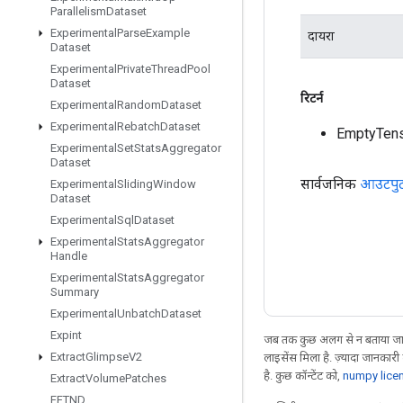
Parallelism
Dataset
Experimental
Parse
Example
दायरा
Dataset
Experimental
Private
Thread
Pool
Dataset
रिटर्न
Experimental
Random
Dataset
Experimental
Rebatch
Dataset
EmptyTens
Experimental
Set
Stats
Aggregator
Dataset
सार्वजनिक
आउटपु
Experimental
Sliding
Window
Dataset
Experimental
Sql
Dataset
Experimental
Stats
Aggregator
Handle
Experimental
Stats
Aggregator
Summary
Experimental
Unbatch
Dataset
Expint
जब तक कुछ अलग से न बताया जाए
Extract
Glimpse
V2
लाइसेंस मिला है. ज़्यादा जानकारी
है. कुछ कॉन्टेंट को,
numpy lice
Extract
Volume
Patches
FFTND