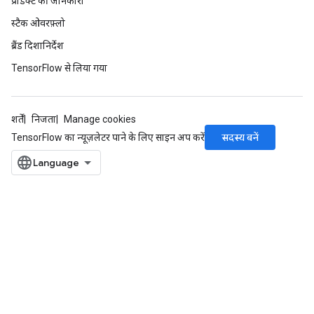
प्रॉडक्ट की जानकारी
स्टैक ओवरफ़्लो
ब्रैंड दिशानिर्देश
TensorFlow से लिया गया
शर्तें
निजता
Manage cookies
सदस्य बनें
TensorFlow का न्यूज़लेटर पाने के लिए साइन अप करें
rs
mParameters
rs
Parameters
rParameters
Parameters
ters
arameters