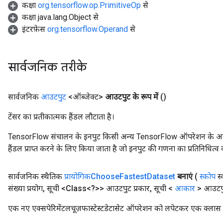
कक्षा
org.tensorflow.op.PrimitiveOp
से
कक्षा java.lang.Object से
इंटरफ़ेस
org.tensorflow.Operand
से
सार्वजनिक तरीके
सार्वजनिक
आउटपुट
<ऑब्जेक्ट>
आउटपुट के रूप में
()
टेंसर का प्रतीकात्मक हैंडल लौटाता है।
TensorFlow संचालन के इनपुट किसी अन्य TensorFlow ऑपरेशन के आउटप
हैंडल प्राप्त करने के लिए किया जाता है जो इनपुट की गणना का प्रतिनिधित्व 
सार्वजनिक स्थैतिक
प्रायोगिकChoose
Fastest
Dataset
बनाएं
(
स्कोप
स्
संख्या प्रयोग
,
सूची <Class<?>> आउटपुट प्रकार
,
सूची <
आकार
> आउटप
एक नए एक्सपेरिमेंटलचूज़फास्टेस्टडेटासेट ऑपरेशन को लपेटकर एक क्लास ब