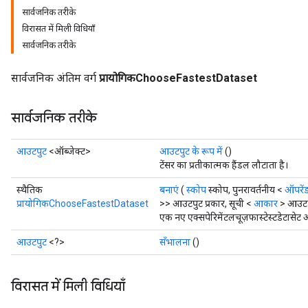
सार्वजनिक तरीके
विरासत में मिली विधियाँ
सार्वजनिक तरीके
सार्वजनिक अंतिम वर्ग
प्रायोगिकChooseFastestDataset
सार्वजनिक तरीके
आउटपुट
<ऑब्जेक्ट>
आउटपुट के रूप में
()
टेंसर का प्रतीकात्मक हैंडल लौटाता है।
स्थैतिक
बनाएं
(
स्कोप
स्कोप, पुनरावर्तनीय <
ऑपरें
प्रायोगिकChooseFastestDataset
>> आउटपुट प्रकार, सूची <
आकार
> आउटप
एक नए एक्सपेरिमेंटलचूज़फास्टेस्टडेटासे
आउटपुट
<?>
सँभालना
()
विरासत में मिली विधियाँ