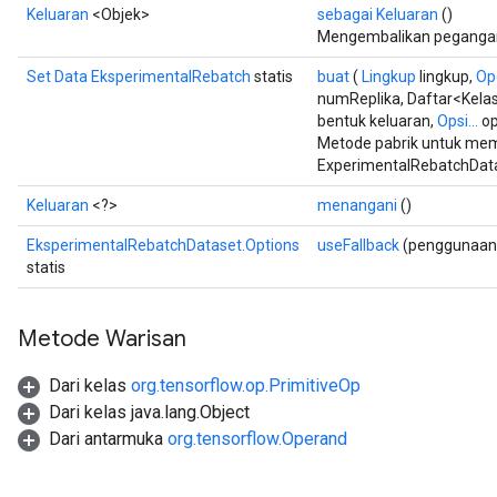
Keluaran
<Objek>
sebagai Keluaran
()
Mengembalikan pegangan 
Set Data EksperimentalRebatch
statis
buat
(
Lingkup
lingkup,
Op
numReplika, Daftar<Kelas
bentuk keluaran,
Opsi...
op
Metode pabrik untuk me
ExperimentalRebatchData
Keluaran
<?>
menangani
()
EksperimentalRebatchDataset.Options
useFallback
(penggunaan 
statis
Metode Warisan
Dari kelas
org.tensorflow.op.PrimitiveOp
Dari kelas java.lang.Object
Dari antarmuka
org.tensorflow.Operand