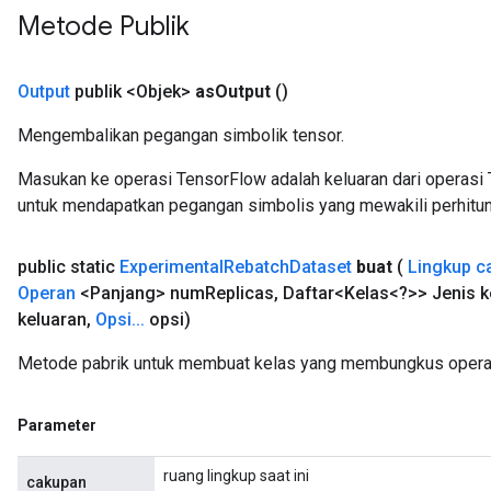
Metode Publik
Output
publik <Objek>
as
Output
()
Mengembalikan pegangan simbolik tensor.
Masukan ke operasi TensorFlow adalah keluaran dari operasi 
untuk mendapatkan pegangan simbolis yang mewakili perhitun
public static
Experimental
Rebatch
Dataset
buat
(
Lingkup c
Operan
<Panjang> num
Replicas
,
Daftar<Kelas<?>> Jenis k
keluaran
,
Opsi
.
.
.
opsi)
Metode pabrik untuk membuat kelas yang membungkus operas
Parameter
ruang lingkup saat ini
cakupan