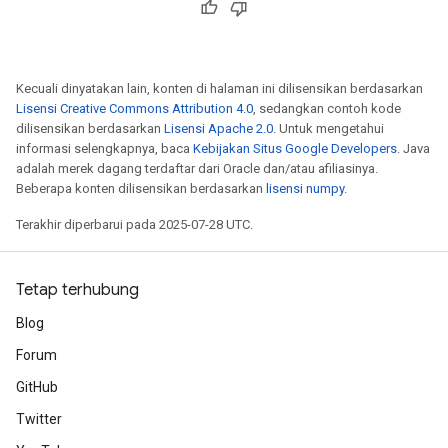
rs
Parameters
rParameters
Kecuali dinyatakan lain, konten di halaman ini dilisensikan berdasarkan
Parameters
Lisensi Creative Commons Attribution 4.0
, sedangkan contoh kode
ters
dilisensikan berdasarkan
Lisensi Apache 2.0
. Untuk mengetahui
informasi selengkapnya, baca
Kebijakan Situs Google Developers
. Java
arameters
adalah merek dagang terdaftar dari Oracle dan/atau afiliasinya.
meters
Beberapa konten dilisensikan berdasarkan
lisensi numpy
.
rs
tDescentParameters
Terakhir diperbarui pada 2025-07-28 UTC.
Tetap terhubung
Blog
Forum
GitHub
Twitter