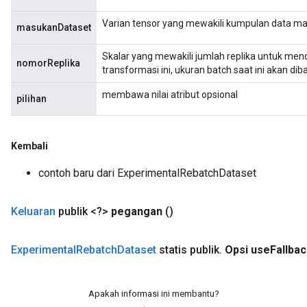
Varian tensor yang mewakili kumpulan data m
masukanDataset
Skalar yang mewakili jumlah replika untuk mendis
nomorReplika
transformasi ini, ukuran batch saat ini akan dib
membawa nilai atribut opsional
pilihan
Kembali
contoh baru dari ExperimentalRebatchDataset
Keluaran
publik <?>
pegangan
()
Experimental
Rebatch
Dataset
statis publik
.
Opsi use
Fallba
rs
Apakah informasi ini membantu?
mParameters