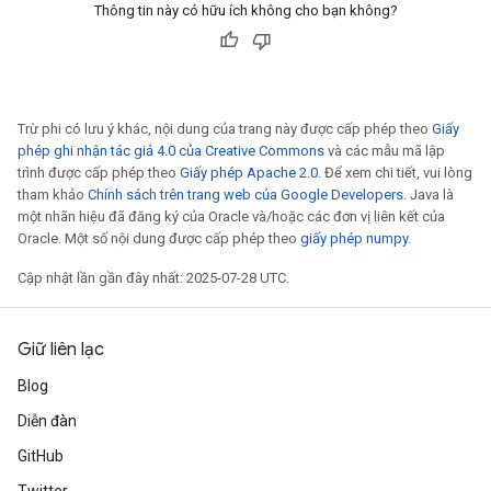
rs
Thông tin này có hữu ích không cho bạn không?
Parameters
rParameters
Parameters
Trừ phi có lưu ý khác, nội dung của trang này được cấp phép theo
Giấy
ters
phép ghi nhận tác giả 4.0 của Creative Commons
và các mẫu mã lập
arameters
trình được cấp phép theo
Giấy phép Apache 2.0
. Để xem chi tiết, vui lòng
meters
tham khảo
Chính sách trên trang web của Google Developers
. Java là
một nhãn hiệu đã đăng ký của Oracle và/hoặc các đơn vị liên kết của
rs
Oracle. Một số nội dung được cấp phép theo
giấy phép numpy
.
tDescentParameters
Cập nhật lần gần đây nhất: 2025-07-28 UTC.
Giữ liên lạc
Blog
Diễn đàn
GitHub