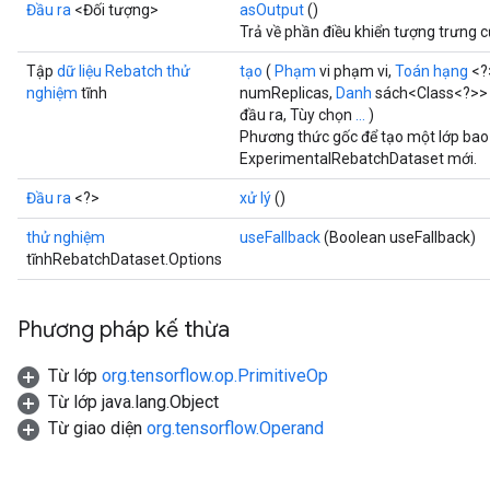
Đầu ra
<Đối tượng>
asOutput
()
Trả về phần điều khiển tượng trưng 
Tập
dữ liệu Rebatch thử
tạo
(
Phạm
vi phạm vi,
Toán hạng
<?
nghiệm
tĩnh
numReplicas,
Danh
sách<Class<?>> 
đầu ra, Tùy chọn
...
)
Phương thức gốc để tạo một lớp bao
ExperimentalRebatchDataset mới.
Đầu ra
<?>
xử lý
()
thử nghiệm
useFallback
(Boolean useFallback)
tĩnhRebatchDataset.Options
Phương pháp kế thừa
Từ lớp
org.tensorflow.op.PrimitiveOp
Từ lớp java.lang.Object
Từ giao diện
org.tensorflow.Operand