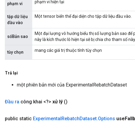
phạm vi hiện tại
phạm vi
Một tensor biến thể đại diện cho tập dữ liệu đầu vào.
tập dữ liệu
đầu vào
Một đại lượng vô hướng biểu thị số lượng bản sao để p
sốBản sao
này là kích thước lô hiện tại sẽ bị chia cho tham số này
mang các giá trị thuộc tính tùy chọn
tùy chọn
Trả lại
một phiên bản mới của ExperimentalRebatchDataset
Đầu ra
công khai <?>
xử lý
()
public static
Experimental
Rebatch
Dataset
.
Options
use
Fall
rs
mParameters