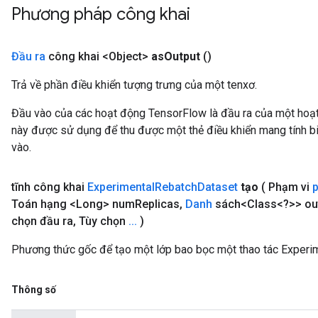
Phương pháp công khai
Đầu ra
công khai <Object>
as
Output
()
Trả về phần điều khiển tượng trưng của một tenxơ.
Đầu vào của các hoạt động TensorFlow là đầu ra của một ho
này được sử dụng để thu được một thẻ điều khiển mang tính bi
vào.
tĩnh công khai
Experimental
Rebatch
Dataset
tạo
( Phạm vi
Toán hạng <Long> num
Replicas
,
Danh
sách<Class<?>> ou
chọn đầu ra
,
Tùy chọn
.
.
.
)
Phương thức gốc để tạo một lớp bao bọc một thao tác Experi
Thông số