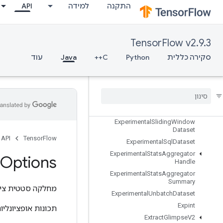
התקנה
למידה
API
ExperimentalMatchingFilesDatase
t
ExperimentalMaxIntraOpParallelis
mDataset
TensorFlow v2.9.3
ExperimentalParseExampleDataset
סקירה כללית
Python
C++
Java
עוד
ExperimentalPrivateThreadPoolDa
taset
Experimental
Random
Dataset
Experimental
Rebatch
Dataset
Experimental
Set
Stats
Aggregator
Dataset
Experimental
Sliding
Window
Dataset
API
TensorFlow
Experimental
Sql
Dataset
Experimental
Stats
Aggregator
Options
Handle
Experimental
Stats
Aggregator
Summary
מחלקה סטטית ציב
Experimental
Unbatch
Dataset
Expint
תכונות אופציונליו
Extract
Glimpse
V2