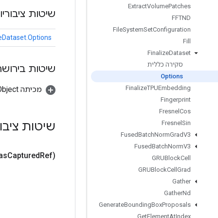
Extract
Volume
Patches
שיטות ציבוריו
FFTND
File
System
Set
Configuration
zeDataset.Options
Fill
Finalize
Dataset
סקירה כללית
שיטות בירושה
Options
Finalize
TPUEmbedding
מכיתה java.lang.Object
Fingerprint
Fresnel
Cos
שיטות ציבו
Fresnel
Sin
Fused
Batch
Norm
Grad
V3
Fused
Batch
Norm
V3
as
Captured
Ref)
GRUBlock
Cell
GRUBlock
Cell
Grad
Gather
Gather
Nd
Generate
Bounding
Box
Proposals
Get
Element
At
Index