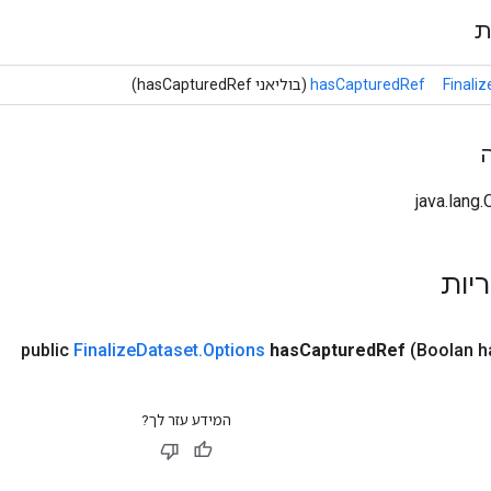
ת
Finali
hasCapturedRef
(בוליאני hasCapturedRef)
ריות
public
Finalize
Dataset
.
Options
has
Captured
Ref
(Boolan h
המידע עזר לך?