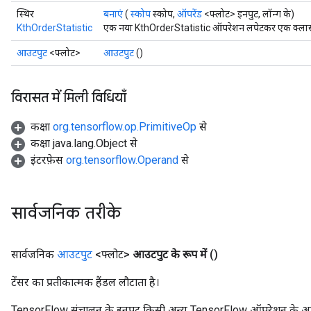
स्थिर
बनाएं
(
स्कोप
स्कोप,
ऑपरेंड
<फ्लोट> इनपुट, लॉन्ग के)
tDescentParameters
KthOrderStatistic
एक नया KthOrderStatistic ऑपरेशन लपेटकर एक क्लास बन
आउटपुट
<फ्लोट>
आउटपुट
()
विरासत में मिली विधियाँ
कक्षा
org.tensorflow.op.PrimitiveOp
से
कक्षा java.lang.Object से
इंटरफ़ेस
org.tensorflow.Operand
से
सार्वजनिक तरीके
सार्वजनिक
आउटपुट
<फ्लोट>
आउटपुट के रूप में
()
टेंसर का प्रतीकात्मक हैंडल लौटाता है।
TensorFlow संचालन के इनपुट किसी अन्य TensorFlow ऑपरेशन के आउटप