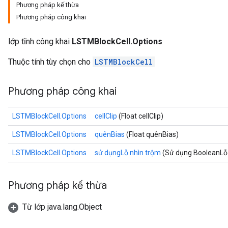
Phương pháp kế thừa
Phương pháp công khai
lớp tĩnh công khai
LSTMBlockCell.Options
Thuộc tính tùy chọn cho
LSTMBlockCell
rs
Phương pháp công khai
mParameters
rs
LSTMBlockCell.Options
cellClip
(Float cellClip)
Parameters
LSTMBlockCell.Options
quênBias
(Float quênBias)
rParameters
LSTMBlockCell.Options
sử dụngLỗ nhìn trộm
(Sử dụng BooleanLỗ 
Parameters
ters
arameters
Phương pháp kế thừa
meters
rs
Từ lớp java.lang.Object
tDescentParameters