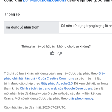
công khai
LSTMBlock
Cell
.
Options
use
Peephole
(Boolean 
Thông số
Có nên sử dụng trọng lượng lỗ n
sử dụngLỗ nhìn trộm
Thông tin này có hữu ích không cho bạn không?
Trừ phi có lưu ý khác, nội dung của trang này được cấp phép theo
Giấy
phép ghi nhận tác giả 4.0 của Creative Commons
và các mẫu mã lập
trình được cấp phép theo
Giấy phép Apache 2.0
. Để xem chi tiết, vui lòng
tham khảo
Chính sách trên trang web của Google Developers
. Java là
một nhãn hiệu đã đăng ký của Oracle và/hoặc các đơn vị liên kết của
Oracle. Một số nội dung được cấp phép theo
giấy phép numpy
.
Cập nhật lần gần đây nhất: 2025-07-28 UTC.