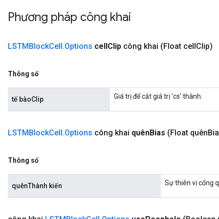
Phương pháp công khai
LSTMBlock
Cell
.
Options
cell
Clip
công khai
(Float cell
Clip)
Thông số
Giá trị để cắt giá trị 'cs' thành.
tế bàoClip
LSTMBlock
Cell
.
Options
công khai
quên
Bias
(Float quên
Bia
Thông số
Sự thiên vị cổng 
quênThành kiến