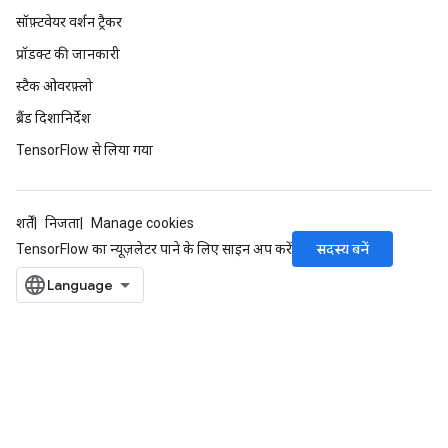
सॉफ़्टवेयर वर्शन ट्रैकर
ize
प्रॉडक्ट की जानकारी
स्टैक ओवरफ़्लो
ब्रैंड दिशानिर्देश
TensorFlow से लिया गया
Requantize
ize
AndReluAndRequantize
शर्तें
निजता
Manage cookies
u
सदस्य बनें
TensorFlow का न्यूज़लेटर पाने के लिए साइन अप करें
uAndRequantize
AndRelu
AndReluAndRequantize
ize
Requantize