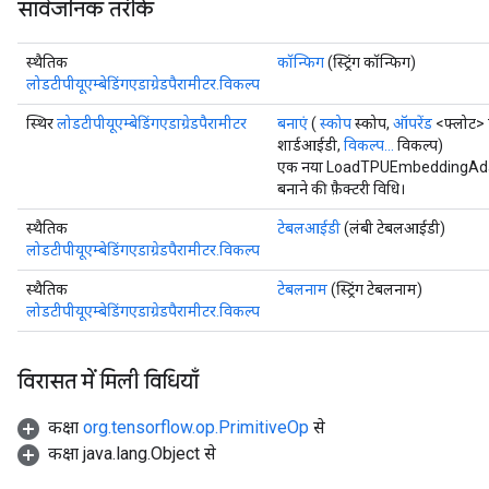
सार्वजनिक तरीके
स्थैतिक
कॉन्फिग
(स्ट्रिंग कॉन्फिग)
लोडटीपीयूएम्बेडिंगएडाग्रेडपैरामीटर.विकल्प
स्थिर
लोडटीपीयूएम्बेडिंगएडाग्रेडपैरामीटर
बनाएं
(
स्कोप
स्कोप,
ऑपरेंड
<फ्लोट> 
शार्डआईडी,
विकल्प...
विकल्प)
एक नया LoadTPUEmbeddingAdag
बनाने की फ़ैक्टरी विधि।
स्थैतिक
टेबलआईडी
(लंबी टेबलआईडी)
लोडटीपीयूएम्बेडिंगएडाग्रेडपैरामीटर.विकल्प
स्थैतिक
टेबलनाम
(स्ट्रिंग टेबलनाम)
लोडटीपीयूएम्बेडिंगएडाग्रेडपैरामीटर.विकल्प
विरासत में मिली विधियाँ
कक्षा
org.tensorflow.op.PrimitiveOp
से
कक्षा java.lang.Object से