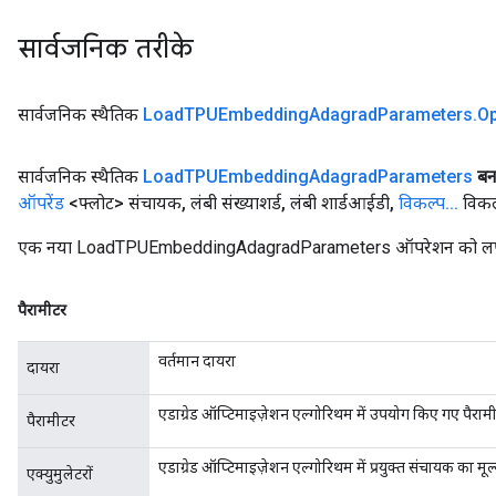
सार्वजनिक तरीके
सार्वजनिक स्थैतिक
Load
TPUEmbedding
Adagrad
Parameters
.
Op
सार्वजनिक स्थैतिक
Load
TPUEmbedding
Adagrad
Parameters
बना
ऑपरेंड
<फ्लोट> संचायक
,
लंबी संख्याशर्ड
,
लंबी शार्डआईडी
,
विकल्प
.
.
.
विकल
एक नया LoadTPUEmbeddingAdagradParameters ऑपरेशन को लपेटकर 
पैरामीटर
वर्तमान दायरा
दायरा
एडाग्रेड ऑप्टिमाइज़ेशन एल्गोरिथम में उपयोग किए गए पैराम
पैरामीटर
एडाग्रेड ऑप्टिमाइज़ेशन एल्गोरिथम में प्रयुक्त संचायक का मूल
एक्युमुलेटरों