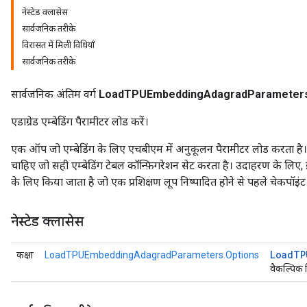
नेस्टेड क्लासेस
सार्वजनिक तरीके
Parameters
विरासत में मिली विधियाँ
सार्वजनिक तरीके
rParameters
Parameters
सार्वजनिक अंतिम वर्ग
LoadTPUEmbeddingAdagradParameter
ters
arameters
एडाग्रेड एम्बेडिंग पैरामीटर लोड करें।
meters
rs
एक ऑप जो एम्बेडिंग के लिए एचबीएम में अनुकूलन पैरामीटर लोड करता है। 
tDescentParameters
चाहिए जो सही एम्बेडिंग टेबल कॉन्फ़िगरेशन सेट करता है। उदाहरण के लि
के लिए किया जाता है जो एक प्रशिक्षण लूप निष्पादित होने से पहले चेकपॉइंट 
नेस्टेड क्लासेस
Load
TP
कक्षा
LoadTPUEmbeddingAdagradParameters.Options
वैकल्पिक 