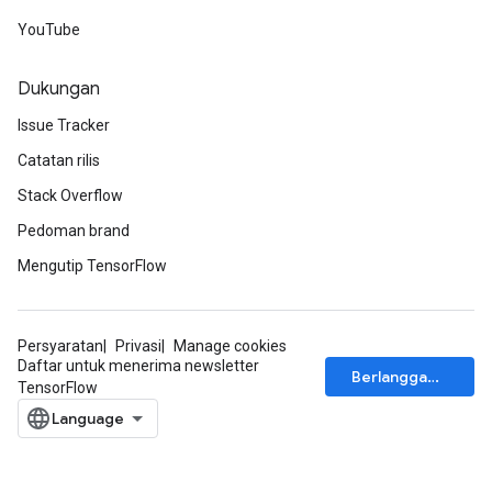
YouTube
Dukungan
Requantize
Issue Tracker
ize
AndReluAndRequantize
Catatan rilis
u
Stack Overflow
uAndRequantize
Pedoman brand
Mengutip TensorFlow
AndRelu
AndReluAndRequantize
Persyaratan
Privasi
Manage cookies
Daftar untuk menerima newsletter
ize
Berlangganan
TensorFlow
Requantize
ize