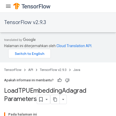
TensorFlow v2.9.3
Halaman ini diterjemahkan oleh
Cloud Translation API
.
TensorFlow
API
TensorFlow v2.9.3
Java
Apakah informasi ini membantu?
rs
mParameters
Load
TPUEmbedding
Adagrad
rs
Parameters
Parameters
Pada halaman ini