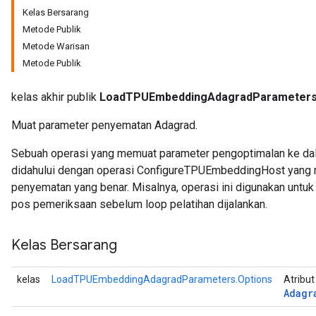
Kelas Bersarang
rParameters
Metode Publik
Parameters
Metode Warisan
ters
Metode Publik
arameters
meters
kelas akhir publik
LoadTPUEmbeddingAdagradParameter
rs
tDescentParameters
Muat parameter penyematan Adagrad.
Sebuah operasi yang memuat parameter pengoptimalan ke da
didahului dengan operasi ConfigureTPUEmbeddingHost yang m
penyematan yang benar. Misalnya, operasi ini digunakan untuk
pos pemeriksaan sebelum loop pelatihan dijalankan.
Kelas Bersarang
kelas
LoadTPUEmbeddingAdagradParameters.Options
Atribut
Adagr