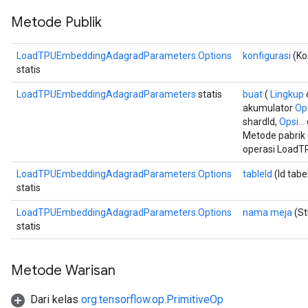
Metode Publik
LoadTPUEmbeddingAdagradParameters.Options
konfigurasi
(Kon
statis
LoadTPUEmbeddingAdagradParameters
statis
buat
(
Lingkup
akumulator
Op
shardId,
Opsi...
Metode pabrik
operasi Load
LoadTPUEmbeddingAdagradParameters.Options
tableId
(Id tabe
statis
LoadTPUEmbeddingAdagradParameters.Options
nama meja
(St
statis
Metode Warisan
Dari kelas
org.tensorflow.op.PrimitiveOp