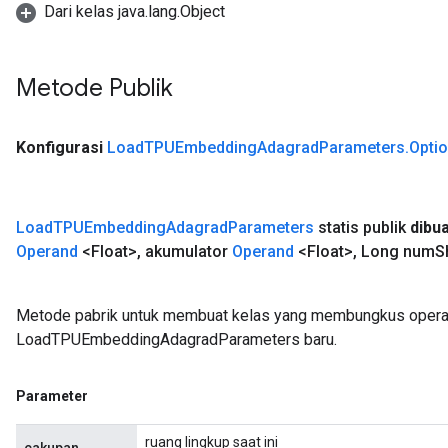
Dari kelas java.lang.Object
Metode Publik
Konfigurasi
Load
TPUEmbedding
Adagrad
Parameters
.
Opti
Load
TPUEmbedding
Adagrad
Parameters
statis publik
dibu
Operand
<Float>
,
akumulator
Operand
<Float>
,
Long num
S
Metode pabrik untuk membuat kelas yang membungkus opera
LoadTPUEmbeddingAdagradParameters baru.
Parameter
ruang lingkup saat ini