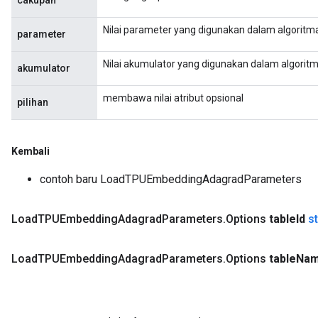
cakupan
Nilai parameter yang digunakan dalam algoritm
parameter
Nilai akumulator yang digunakan dalam algorit
akumulator
membawa nilai atribut opsional
pilihan
Kembali
contoh baru LoadTPUEmbeddingAdagradParameters
Load
TPUEmbedding
Adagrad
Parameters
.
Options
table
Id
st
Load
TPUEmbedding
Adagrad
Parameters
.
Options
table
Na