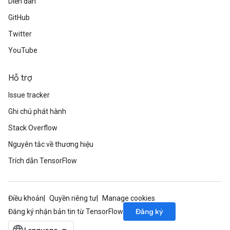
Diễn đàn
GitHub
Twitter
YouTube
ize
Hỗ trợ
Issue tracker
Ghi chú phát hành
Requantize
ize
Stack Overflow
AndReluAndRequantize
Nguyên tắc về thương hiệu
u
Trích dẫn TensorFlow
uAndRequantize
Điều khoản
Quyền riêng tư
Manage cookies
AndRelu
Đăng ký
Đăng ký nhận bản tin từ TensorFlow
AndReluAndRequantize