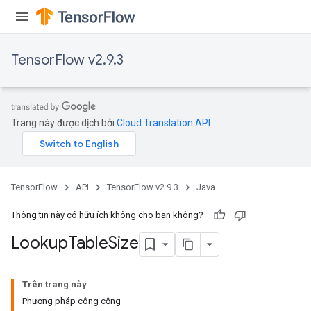
rs
mParameters
TensorFlow v2.9.3
rs
Parameters
rParameters
Trang này được dịch bởi
Cloud Translation API
.
Parameters
ters
arameters
meters
TensorFlow
API
TensorFlow v2.9.3
Java
rs
tDescentParameters
Thông tin này có hữu ích không cho bạn không?
Lookup
Table
Size
Trên trang này
Phương pháp công cộng