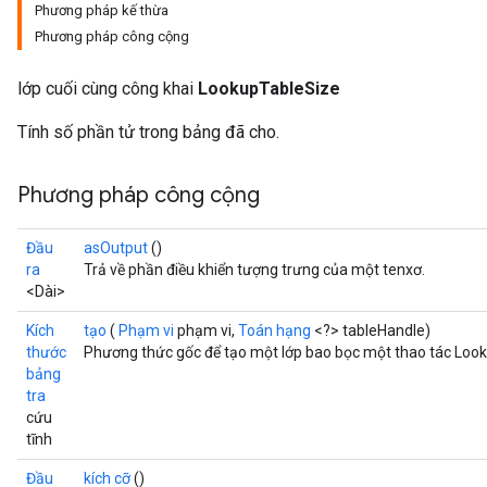
Phương pháp kế thừa
Phương pháp công cộng
lớp cuối cùng công khai
LookupTableSize
Tính số phần tử trong bảng đã cho.
Phương pháp công cộng
Đầu
asOutput
()
ra
Trả về phần điều khiển tượng trưng của một tenxơ.
<Dài>
Kích
tạo
(
Phạm vi
phạm vi,
Toán hạng
<?> tableHandle)
thước
Phương thức gốc để tạo một lớp bao bọc một thao tác Loo
bảng
tra
cứu
tĩnh
Đầu
kích cỡ
()