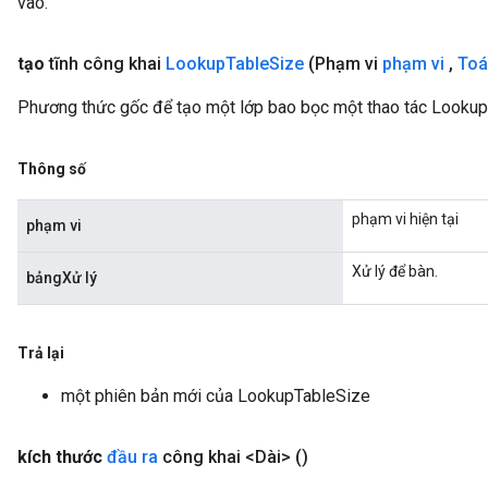
vào.
tạo
tĩnh công khai
Lookup
Table
Size
(Phạm vi
phạm vi
,
Toá
Phương thức gốc để tạo một lớp bao bọc một thao tác Lookup
Thông số
phạm vi hiện tại
phạm vi
Xử lý để bàn.
bảngXử lý
Trả lại
một phiên bản mới của LookupTableSize
kích thước
đầu ra
công khai <Dài>
()