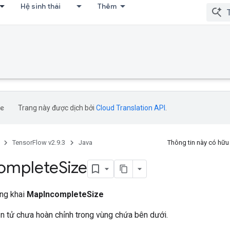
Hệ sinh thái
Thêm
Trang này được dịch bởi
Cloud Translation API
.
TensorFlow v2.9.3
Java
Thông tin này có hữ
omplete
Size
ông khai
MapIncompleteSize
n tử chưa hoàn chỉnh trong vùng chứa bên dưới.