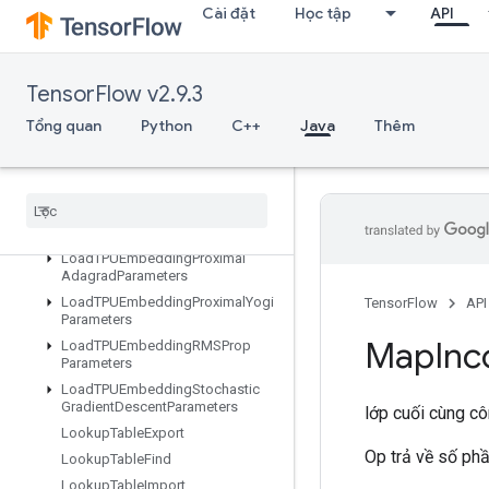
Cài đặt
Học tập
API
LoadTPUEmbeddingAdadeltaParameters
LoadTPUEmbeddingAdagradMomentumParameters
LoadTPUEmbeddingAdagradParameters
TensorFlow v2.9.3
LoadTPUEmbeddingCenteredRMSPropParameters
LoadTPUEmbeddingFTRLParameters
Tổng quan
Python
C++
Java
Thêm
LoadTPUEmbeddingFrequencyEstimatorParameters
Load
TPUEmbedding
MDLAdagrad
Light
Parameters
Load
TPUEmbedding
Momentum
Parameters
Load
TPUEmbedding
Proximal
Adagrad
Parameters
Load
TPUEmbedding
Proximal
Yogi
TensorFlow
API
Parameters
Map
Inc
Load
TPUEmbedding
RMSProp
Parameters
Load
TPUEmbedding
Stochastic
Gradient
Descent
Parameters
lớp cuối cùng c
Lookup
Table
Export
Op trả về số phầ
Lookup
Table
Find
Lookup
Table
Import