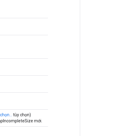
chọn...
tùy chọn)
apIncompleteSize mới.