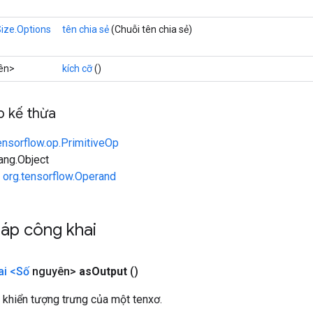
ize.Options
tên chia sẻ
(Chuỗi tên chia sẻ)
ên>
kích cỡ
()
 kế thừa
ensorflow.op.PrimitiveOp
lang.Object
n
org.tensorflow.Operand
áp công khai
ai <Số
nguyên>
as
Output
()
 khiển tượng trưng của một tenxơ.