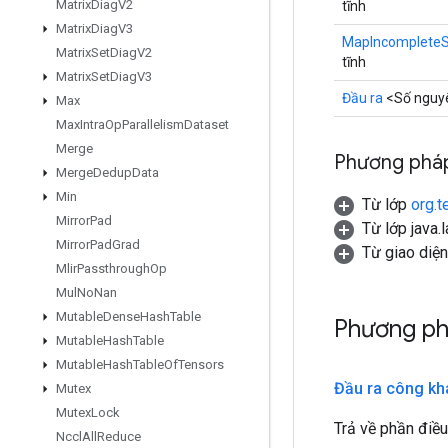
Matrix
Diag
V2
tĩnh
Matrix
Diag
V3
MapIncompleteS
Matrix
Set
Diag
V2
tĩnh
Matrix
Set
Diag
V3
Đầu ra
<Số nguy
Max
Max
Intra
Op
Parallelism
Dataset
Merge
Phương pháp
Merge
Dedup
Data
Min
Từ lớp
org.t
Mirror
Pad
Từ lớp java.
Mirror
Pad
Grad
Từ giao diệ
Mlir
Passthrough
Op
Mul
No
Nan
Mutable
Dense
Hash
Table
Phương ph
Mutable
Hash
Table
Mutable
Hash
Table
Of
Tensors
Đầu ra công kh
Mutex
Mutex
Lock
Trả về phần điều
Nccl
All
Reduce