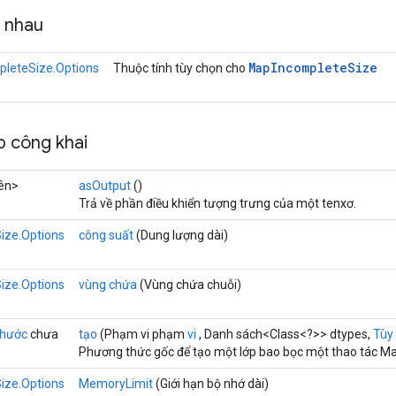
g nhau
Map
Incomplete
Size
leteSize.Options
Thuộc tính tùy chọn cho
 công khai
ên>
asOutput
()
Trả về phần điều khiển tượng trưng của một tenxơ.
ize.Options
công suất
(Dung lượng dài)
ize.Options
vùng chứa
(Vùng chứa chuỗi)
thước
chưa
tạo
(Phạm vi phạm
vi
, Danh sách<Class<?>> dtypes,
Tùy 
Phương thức gốc để tạo một lớp bao bọc một thao tác M
ize.Options
MemoryLimit
(Giới hạn bộ nhớ dài)