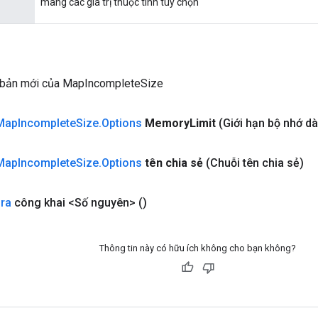
mang các giá trị thuộc tính tùy chọn
 bản mới của MapIncompleteSize
Map
Incomplete
Size
.
Options
Memory
Limit
(Giới hạn bộ nhớ dà
Map
Incomplete
Size
.
Options
tên chia sẻ
(Chuỗi tên chia sẻ)
 ra
công khai <Số nguyên>
()
Thông tin này có hữu ích không cho bạn không?