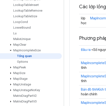
Lookup
Table
Insert
Các lớp lồn
Lookup
Table
Remove
Lookup
Table
Size
lớp
MapIncomp
Loop
Cond
học
Lower
Bound
Lu
Phương pháp
Make
Unique
Map
Clear
Đầu ra
<Số nguy
Map
Incomplete
Size
Tổng quan
Options
MapIncompleteS
Map
Peek
tĩnh
Map
Size
MapIncompleteS
Map
Stage
tĩnh
Map
Unstage
Bản đồ tĩnhKích 
Map
Unstage
No
Key
hoàn chỉnh
Matrix
Diag
Part
V2
Matrix
Diag
Part
V3
MapIncompleteS