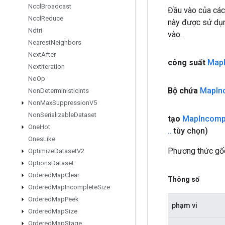
Nccl
Broadcast
Đầu vào của các
Nccl
Reduce
này được sử dụng
Ndtri
vào.
Nearest
Neighbors
Next
After
công suất
Map
Next
Iteration
No
Op
Bộ chứa
Map
In
Non
Deterministic
Ints
Non
Max
Suppression
V5
Non
Serializable
Dataset
tạo
Map
Incomp
One
Hot
.
.
tùy chọn)
Ones
Like
Phương thức gốc
Optimize
Dataset
V2
Options
Dataset
Ordered
Map
Clear
Thông số
Ordered
Map
Incomplete
Size
Ordered
Map
Peek
phạm vi
Ordered
Map
Size
Ordered
Map
Stage