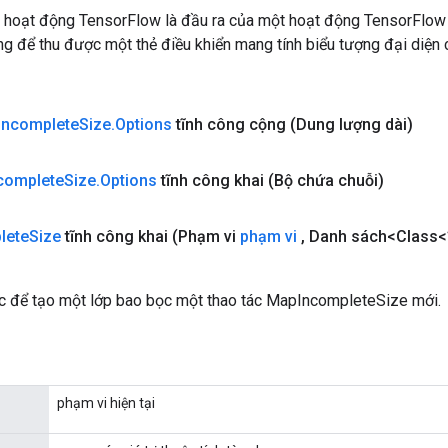
 hoạt động TensorFlow là đầu ra của một hoạt động TensorFlow
 để thu được một thẻ điều khiển mang tính biểu tượng đại diện c
Incomplete
Size
.
Options
tĩnh công cộng
(Dung lượng dài)
complete
Size
.
Options
tĩnh công khai
(Bộ chứa chuỗi)
lete
Size
tĩnh công khai
(Phạm vi
phạm vi
,
Danh sách<Class<
 để tạo một lớp bao bọc một thao tác MapIncompleteSize mới.
phạm vi hiện tại