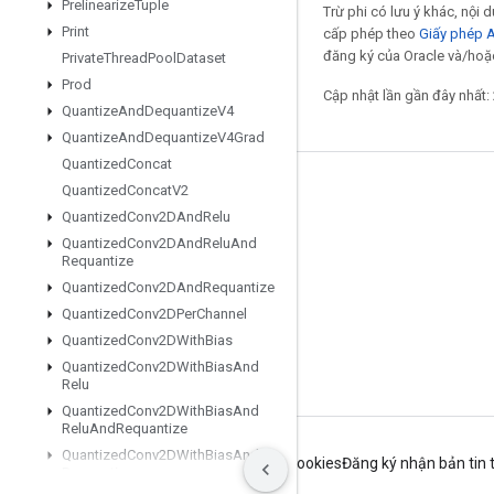
Prelinearize
Tuple
Trừ phi có lưu ý khác, nội
Print
cấp phép theo
Giấy phép 
đăng ký của Oracle và/hoặc
Private
Thread
Pool
Dataset
Prod
Cập nhật lần gần đây nhất:
Quantize
And
Dequantize
V4
Quantize
And
Dequantize
V4Grad
Quantized
Concat
Quantized
Concat
V2
Giữ liên lạc
Quantized
Conv2DAnd
Relu
Blog
Quantized
Conv2DAnd
Relu
And
Requantize
Diễn đàn
Quantized
Conv2DAnd
Requantize
GitHub
Quantized
Conv2DPer
Channel
Twitter
Quantized
Conv2DWith
Bias
Quantized
Conv2DWith
Bias
And
YouTube
Relu
Quantized
Conv2DWith
Bias
And
Relu
And
Requantize
Quantized
Conv2DWith
Bias
And
Điều khoản
Quyền riêng tư
Manage cookies
Đăng ký nhận bản tin
Requantize