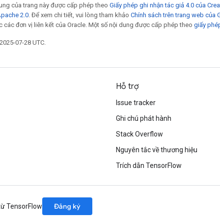
 dung của trang này được cấp phép theo
Giấy phép ghi nhận tác giả 4.0 của Cr
Apache 2.0
. Để xem chi tiết, vui lòng tham khảo
Chính sách trên trang web của
 các đơn vị liên kết của Oracle. Một số nội dung được cấp phép theo
giấy phé
 2025-07-28 UTC.
Hỗ trợ
Issue tracker
Ghi chú phát hành
Stack Overflow
Nguyên tắc về thương hiệu
Trích dẫn TensorFlow
Đăng ký
 từ TensorFlow