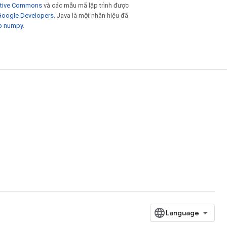
eative Commons
và các mẫu mã lập trình được
 Google Developers
. Java là một nhãn hiệu đã
p numpy
.