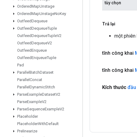
tùy chọn
Ordered
Map
Unstage
Ordered
Map
Unstage
No
Key
Outfeed
Dequeue
Trả lại
Outfeed
Dequeue
Tuple
một phiên
Outfeed
Dequeue
Tuple
V2
Outfeed
Dequeue
V2
Outfeed
Enqueue
tĩnh công khai
Outfeed
Enqueue
Tuple
Pad
tĩnh công khai
Parallel
Batch
Dataset
Parallel
Concat
Kích thước
đầu
Parallel
Dynamic
Stitch
Parse
Example
Dataset
V2
Parse
Example
V2
Parse
Sequence
Example
V2
Placeholder
Placeholder
With
Default
Prelinearize