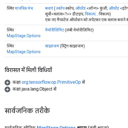
स्थिर
मानचित्र मंच
बनाएं
(
स्कोप
स्कोप,
ऑपरेंड
<लॉन्ग> कुंजी,
ऑपरेंड
<इंटे
सूची<क्लास<?>> डीटाइप,
विकल्प...
विकल्प)
एक नए मैपस्टेज ऑपरेशन को लपेटकर एक क्लास बनाने की 
स्थिर
मेमोरीलिमिट
(लंबी मेमोरीलिमिट)
MapStage.Options
स्थिर
साझानाम
(स्ट्रिंग साझानाम)
MapStage.Options
विरासत में मिली विधियाँ
कक्षा
org.tensorflow.op.PrimitiveOp
से
कक्षा java.lang.Object से
सार्वजनिक तरीके
सार्वजनिक स्थैतिक
Map
Stage
.
Options
क्षमता
(लंबी क्षमता)