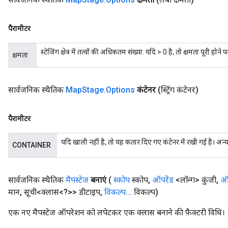
पैरामीटर
स्टेजिंग क्षेत्र में तत्वों की अधिकतम संख्या. यदि > 0 है, तो क्षमता पूरी होने 
क्षमता
सार्वजनिक स्थैतिक
Map
Stage
.
Options
कंटेनर
(स्ट्रिंग कंटेनर)
पैरामीटर
यदि खाली नहीं है, तो यह कतार दिए गए कंटेनर में रखी गई है। अन
CONTAINER
सार्वजनिक स्थैतिक
मैपस्टेज
बनाएं
(
स्कोप
स्कोप
,
ऑपरेंड
<लॉन्ग> कुंजी
,
ऑप
मान
,
सूची<क्लास<?>> डीटाइप
,
विकल्प
.
.
.
विकल्प)
एक नए मैपस्टेज ऑपरेशन को लपेटकर एक क्लास बनाने की फ़ैक्टरी विधि।