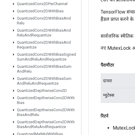
Quantized
Conv2DPer
Channel
Quantized
Conv2DWith
Bias
TensorFlow संचाल
Quantized
Conv2DWith
Bias
And
हैंडल प्राप्त करने 
Relu
Quantized
Conv2DWith
Bias
And
Relu
And
Requantize
सार्वजनिक स्थैतिक
Quantized
Conv2DWith
Bias
And
Requantize
नए MutexLock ऑपर
Quantized
Conv2DWith
Bias
Signed
Sum
And
Relu
And
Requantize
पैरामीटर
Quantized
Conv2DWith
Bias
Sum
And
Relu
Quantized
Conv2DWith
Bias
Sum
दायरा
And
Relu
And
Requantize
Quantized
Depthwise
Conv2D
म्युटेक्स
Quantized
Depthwise
Conv2DWith
Bias
Quantized
Depthwise
Conv2DWith
Bias
And
Relu
रिटर्न
Quantized
Depthwise
Conv2DWith
Bias
And
Relu
And
Requantize
MutexLock
Quantized
Mat
Mul
With
Bias