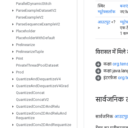
Parallel
Dynamic
Stitch
स्थिर
बनाएं
Parse
Example
Dataset
V2
म्यूटेक्सलॉक
नए M
Parse
Example
V2
आउटपुट
<?
म्यूट
Parse
Sequence
Example
V2
>
एक टे
Placeholder
1 कम
Placeholder
With
Default
Prelinearize
विरासत में मिले
Prelinearize
Tuple
Print
कक्षा
org.ten
Private
Thread
Pool
Dataset
कक्षा java.la
Prod
इंटरफ़ेस
org.
Quantize
And
Dequantize
V4
Quantize
And
Dequantize
V4Grad
Quantized
Concat
सार्वजनिक 
Quantized
Concat
V2
Quantized
Conv2DAnd
Relu
Quantized
Conv2DAnd
Relu
And
सार्वजनिक
आउटपु
Requantize
Quantized
Conv2DAnd
Requantize
टेंसर का प्रतीकात्म