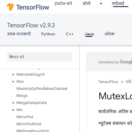
इंस्टॉल करें
सीखें
एपीआई
MapPeek
MapSize
MapStage
TensorFlow v2.9.3
MapUnstage
MapUnstageNoKey
खास जानकारी
Python
C++
Java
अधिक
MatrixDiagPartV2
Matrix
Diag
Part
V3
Matrix
Diag
V2
Matrix
Diag
V3
Matrix
Set
Diag
V2
Matrix
Set
Diag
V3
Max
TensorFlow
एप
Max
Intra
Op
Parallelism
Dataset
Mutex
L
Merge
Merge
Dedup
Data
Min
सार्वजनिक अंतिम व
Mirror
Pad
म्यूटेक्स संसाधन 
Mirror
Pad
Grad
Mlir
Passthrough
Op