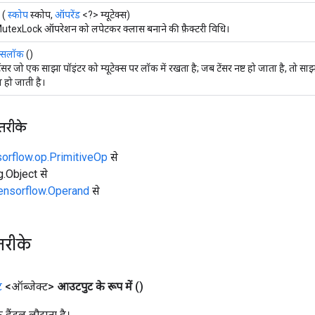
(
स्कोप
स्कोप,
ऑपरेंड
<?> म्यूटेक्स)
utexLock ऑपरेशन को लपेटकर क्लास बनाने की फ़ैक्टरी विधि।
ेक्सलॉक
()
ंसर जो एक साझा पॉइंटर को म्यूटेक्स पर लॉक में रखता है; जब टेंसर नष्ट हो जाता है, तो स
 हो जाती है।
 तरीके
sorflow.op.PrimitiveOp
से
ng.Object से
tensorflow.Operand
से
तरीके
ट
<ऑब्जेक्ट>
आउटपुट के रूप में
()
क हैंडल लौटाता है।