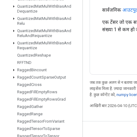
Quantized
Mat
Mul
With
Bias
And
सार्वजनिक
आउटपु
Dequantize
Quantized
Mat
Mul
With
Bias
And
एक टेंसर जो एक साझ
Relu
संख्या 1 से कम हो 
Quantized
Mat
Mul
With
Bias
And
Relu
And
Requantize
Quantized
Mat
Mul
With
Bias
And
Requantize
Quantized
Reshape
RFFTND
Ragged
Bincount
Ragged
Count
Sparse
Output
जब तक कुछ अलग से न बताया जाए
Ragged
Cross
लाइसेंस मिला है. ज़्यादा जानकारी
Ragged
Fill
Empty
Rows
है. कुछ कॉन्टेंट को,
numpy lice
Ragged
Fill
Empty
Rows
Grad
आखिरी बार 2026-04-10 (UTC)
Ragged
Gather
Ragged
Range
Ragged
Tensor
From
Variant
Ragged
Tensor
To
Sparse
जुड़े रहें
Ragged
Tensor
To
Tensor