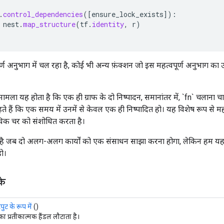
.
control_dependencies
(
[
ensure_lock_exists
]
):
nest
.
map_structure
(
tf
.
identity
,
r
)
्ण अनुभाग में चल रहा है, कोई भी अन्य फ़ंक्शन जो इस महत्वपूर्ण अनुभाग क
ला यह होता है कि एक ही ग्राफ के दो निष्पादन, समानांतर में, `fn` चलाना च
ते हैं कि एक समय में उनमें से केवल एक ही निष्पादित हो। यह विशेष रूप से महत
िक चर को संशोधित करता है।
ै जब दो अलग-अलग कार्यों को एक संसाधन साझा करना होगा, लेकिन हम यह सु
हो।
के
ट के रूप में
()
 का प्रतीकात्मक हैंडल लौटाता है।