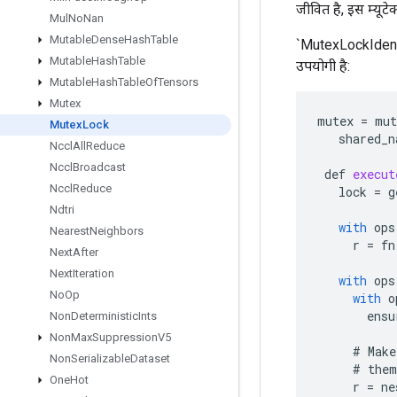
जीवित है, इस म्यूट
Mul
No
Nan
Mutable
Dense
Hash
Table
`MutexLockIdentit
Mutable
Hash
Table
उपयोगी है:
Mutable
Hash
Table
Of
Tensors
Mutex
mutex
=
mut
Mutex
Lock
shared_n
Nccl
All
Reduce
Nccl
Broadcast
def
execut
Nccl
Reduce
lock
=
g
Ndtri
with
ops
Nearest
Neighbors
r
=
fn
Next
After
Next
Iteration
with
ops
No
Op
with
o
ensu
Non
Deterministic
Ints
Non
Max
Suppression
V5
#
Make
Non
Serializable
Dataset
#
them
One
Hot
r
=
ne