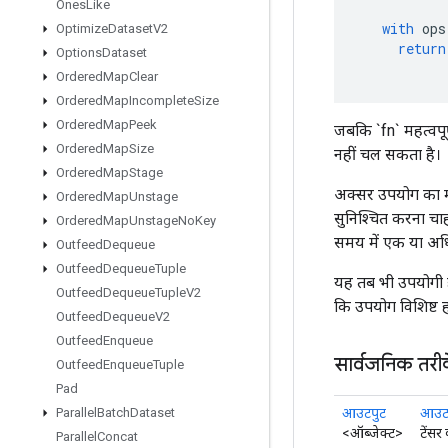
Ones
Like
with
ops
Optimize
Dataset
V2
return
Options
Dataset
Ordered
Map
Clear
Ordered
Map
Incomplete
Size
Ordered
Map
Peek
जबकि `fn` महत्वपूर
Ordered
Map
Size
नहीं चल सकता है।
Ordered
Map
Stage
अक्सर उपयोग का माम
Ordered
Map
Unstage
सुनिश्चित करना चाह
Ordered
Map
Unstage
No
Key
समय में एक या अध
Outfeed
Dequeue
Outfeed
Dequeue
Tuple
यह तब भी उपयोगी ह
Outfeed
Dequeue
Tuple
V2
कि उपयोग विशिष्ट 
Outfeed
Dequeue
V2
Outfeed
Enqueue
सार्वजनिक तरी
Outfeed
Enqueue
Tuple
Pad
आउटपुट
आउटपु
Parallel
Batch
Dataset
<ऑब्जेक्ट>
टेंसर
Parallel
Concat