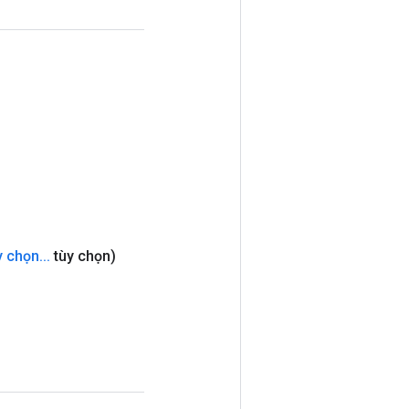
y chọn
.
.
.
tùy chọn)