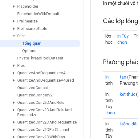
In một chuỗi vô
Placeholder
Placeholder
With
Default
Các lớp lồn
Prelinearize
Prelinearize
Tuple
lớp
In.Tùy
Th
Print
học
chọn
Tổng quan
Options
Private
Thread
Pool
Dataset
Phương pháp
Prod
Quantize
And
Dequantize
V4
In
tạo
(Phạ
Quantize
And
Dequantize
V4Grad
tĩnh
Phương th
Quantized
Concat
In
kết thúc
(
Quantized
Concat
V2
tĩnh.
Quantized
Conv2DAnd
Relu
Tùy
Quantized
Conv2DAnd
Relu
And
chọn
Requantize
Quantized
Conv2DAnd
Requantize
In
luồng đầu
Quantized
Conv2DPer
Channel
tĩnh.
Tùy
Quantized
Conv2DWith
Bias