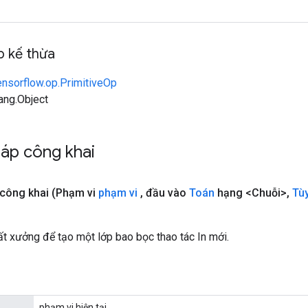
 kế thừa
ensorflow.op.PrimitiveOp
lang.Object
áp công khai
 công khai
(Phạm vi
phạm vi
,
đầu vào
Toán
hạng <Chuỗi>
,
Tù
t xưởng để tạo một lớp bao bọc thao tác In mới.
phạm vi hiện tại