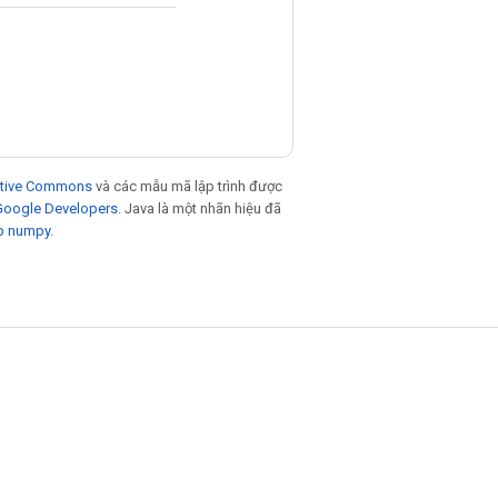
eative Commons
và các mẫu mã lập trình được
 Google Developers
. Java là một nhãn hiệu đã
p numpy
.