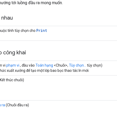
 hướng tới luồng đầu ra mong muốn.
g nhau
Print
uộc tính tùy chọn cho
 công khai
m vi
phạm vi
, đầu vào
Toán hạng
<Chuỗi>,
Tùy chọn...
tùy chọn)
ức xuất xưởng để tạo một lớp bao bọc thao tác In mới.
Kết thúc chuỗi)
 ra
(Chuỗi đầu ra)