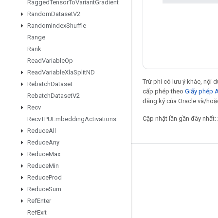
Ragged
Tensor
To
Variant
Gradient
Random
Dataset
V2
Random
Index
Shuffle
Range
Rank
Read
Variable
Op
Read
Variable
Xla
Split
ND
Trừ phi có lưu ý khác, nội
Rebatch
Dataset
cấp phép theo
Giấy phép 
Rebatch
Dataset
V2
đăng ký của Oracle và/hoặc
Recv
Cập nhật lần gần đây nhất:
Recv
TPUEmbedding
Activations
Reduce
All
Reduce
Any
Reduce
Max
Giữ liên lạc
Reduce
Min
Reduce
Prod
Blog
Reduce
Sum
Diễn đàn
Ref
Enter
GitHub
Ref
Exit