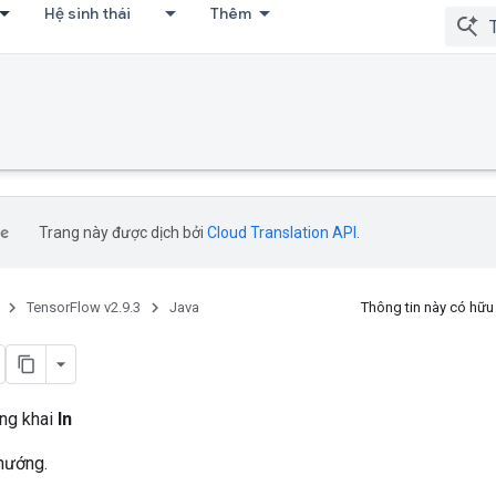
Hệ sinh thái
Thêm
Trang này được dịch bởi
Cloud Translation API
.
TensorFlow v2.9.3
Java
Thông tin này có hữ
ông khai
In
 hướng.