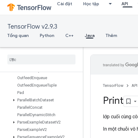
Cài đặt
Học tập
API
OrderedMapIncompleteSize
OrderedMapPeek
OrderedMapSize
TensorFlow v2.9.3
OrderedMapStage
OrderedMapUnstage
Tổng quan
Python
C++
Java
Thêm
OrderedMapUnstageNoKey
Outfeed
Dequeue
Outfeed
Dequeue
Tuple
Outfeed
Dequeue
Tuple
V2
Outfeed
Dequeue
V2
Outfeed
Enqueue
Outfeed
Enqueue
Tuple
TensorFlow
API
Pad
Print
Parallel
Batch
Dataset
Parallel
Concat
Parallel
Dynamic
Stitch
lớp cuối cùng c
Parse
Example
Dataset
V2
In một chuỗi vô
Parse
Example
V2
Parse
Sequence
Example
V2