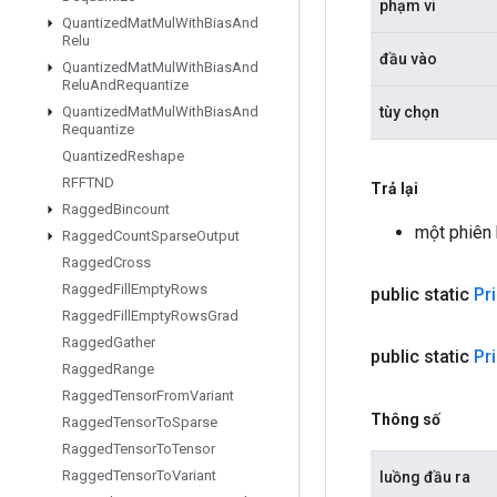
phạm vi
Quantized
Mat
Mul
With
Bias
And
Relu
đầu vào
Quantized
Mat
Mul
With
Bias
And
Relu
And
Requantize
tùy chọn
Quantized
Mat
Mul
With
Bias
And
Requantize
Quantized
Reshape
RFFTND
Trả lại
Ragged
Bincount
một phiên 
Ragged
Count
Sparse
Output
Ragged
Cross
Ragged
Fill
Empty
Rows
public static
Pri
Ragged
Fill
Empty
Rows
Grad
Ragged
Gather
public static
Pri
Ragged
Range
Ragged
Tensor
From
Variant
Thông số
Ragged
Tensor
To
Sparse
Ragged
Tensor
To
Tensor
Ragged
Tensor
To
Variant
luồng đầu ra