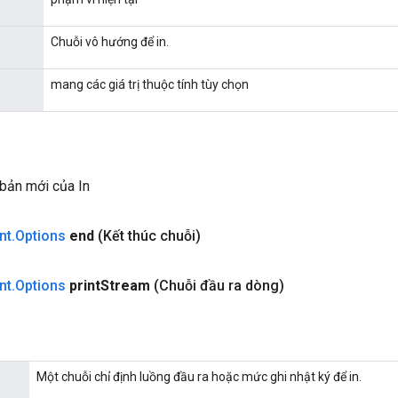
Chuỗi vô hướng để in.
mang các giá trị thuộc tính tùy chọn
bản mới của In
nt
.
Options
end
(Kết thúc chuỗi)
nt
.
Options
print
Stream
(Chuỗi đầu ra dòng)
Một chuỗi chỉ định luồng đầu ra hoặc mức ghi nhật ký để in.