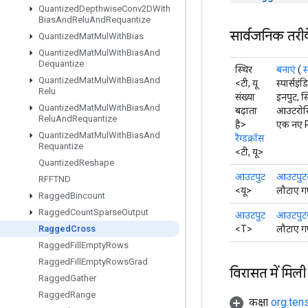
Quantized
Depthwise
Conv2DWith
Bias
And
Relu
And
Requantize
सार्वजनिक तरी
Quantized
Mat
Mul
With
Bias
Quantized
Mat
Mul
With
Bias
And
Dequantize
स्थिर
बनाएं
(
स
Quantized
Mat
Mul
With
Bias
And
<टी, यू
स्पार्सइ
Relu
संख्या
इनपुट, स
Quantized
Mat
Mul
With
Bias
And
बढ़ाता
आउटरोस्
Relu
And
Requantize
है>
एक नए R
Quantized
Mat
Mul
With
Bias
And
रैग्डक्रॉस
Requantize
<टी, यू>
Quantized
Reshape
आउटपुट
आउटपुटरो
RFFTND
<यू>
लौटाए ग
Ragged
Bincount
Ragged
Count
Sparse
Output
आउटपुट
आउटपुटवै
<T>
लौटाए ग
Ragged
Cross
Ragged
Fill
Empty
Rows
Ragged
Fill
Empty
Rows
Grad
विरासत में मिली
Ragged
Gather
Ragged
Range
कक्षा
org.ten