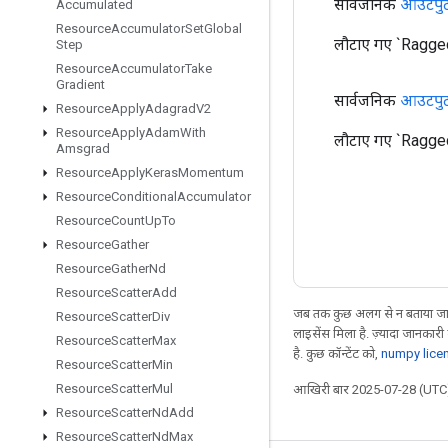
सार्वजनिक
आउटपु
Accumulated
Resource
Accumulator
Set
Global
लौटाए गए `Ragge
Step
Resource
Accumulator
Take
Gradient
सार्वजनिक
आउटपु
Resource
Apply
Adagrad
V2
Resource
Apply
Adam
With
लौटाए गए `Ragged
Amsgrad
Resource
Apply
Keras
Momentum
Resource
Conditional
Accumulator
Resource
Count
Up
To
Resource
Gather
Resource
Gather
Nd
Resource
Scatter
Add
जब तक कुछ अलग से न बताया जाए
Resource
Scatter
Div
लाइसेंस मिला है. ज़्यादा जानकारी
Resource
Scatter
Max
है. कुछ कॉन्टेंट को,
numpy lice
Resource
Scatter
Min
Resource
Scatter
Mul
आखिरी बार 2025-07-28 (UTC)
Resource
Scatter
Nd
Add
Resource
Scatter
Nd
Max