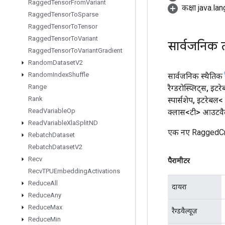
Ragged
Tensor
From
Variant
कक्षा java.la
Ragged
Tensor
To
Sparse
Ragged
Tensor
To
Tensor
Ragged
Tensor
To
Variant
सार्वजनिक 
Ragged
Tensor
To
Variant
Gradient
Random
Dataset
V2
Random
Index
Shuffle
सार्वजनिक स्थैतिक
Range
रैग्डरोस्प्लिट्स
,
इटर
Rank
स्पार्सशेप
,
इटरेबल<
Read
Variable
Op
क्लास<टी> आउटवैल
Read
Variable
Xla
Split
ND
एक नए RaggedCros
Rebatch
Dataset
Rebatch
Dataset
V2
Recv
पैरामीटर
Recv
TPUEmbedding
Activations
Reduce
All
दायरा
Reduce
Any
Reduce
Max
रैग्डवैल्यूज़
Reduce
Min