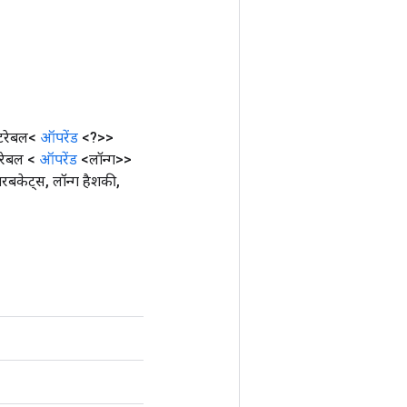
टरेबल<
ऑपरेंड
<?>>
रेबल <
ऑपरेंड
<लॉन्ग>>
बरबकेट्स
,
लॉन्ग हैशकी
,