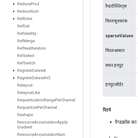
Reduce
Prod
रैग्डरोस्प्लिट्स
Reduce
Sum
Ref
Enter
विरलसूचकांक
Ref
Exit
Ref
Identity
sparseValues
Ref
Merge
Ref
Next
Iteration
विरलआकार
Ref
Select
Ref
Switch
सघन इनपुट
Register
Dataset
Register
Dataset
V2
इनपुटऑर्डर
Relayout
Relayout
Like
Requantization
Range
Per
Channel
Requantize
Per
Channel
रिटर्न
Reshape
रैग्डक्रॉस 
Resource
Accumulator
Apply
Gradient
Resource
Accumulator
Num