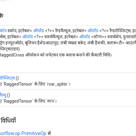
के
्कोप
स्कोप, इटरेबल<
ऑपरेंड
<?>> रैग्डवैल्यूज, इटरेबल<
ऑपरेंड
<?>> रैग्डरोस्प्लिट्स, 
ंडिसेस, इटरेबल<
ऑपरेंड
<?>> स्पार्सवैल्यूज, इटरेबल<
ऑपरेंड
<लॉन्ग>> स्पार्सशेप, पुनरावर
्ट्रिंग इनपुटऑर्डर, बूलियन हैशेडआउटपुट, लंबी संख्या बकेट, लंबी हैशकी, क्लास<टी> आउटवै
प्लिट्सटाइप)
aggedCross ऑपरेशन को लपेटकर एक क्लास बनाने की फ़ैक्टरी विधि।
स्प्लिट्स
()
ए `RaggedTensor` के लिए `row_splits`।
ल्यू
()
ए `RaggedTensor` के लिए `मान`।
 विधियाँ
sorflow.op.PrimitiveOp
से