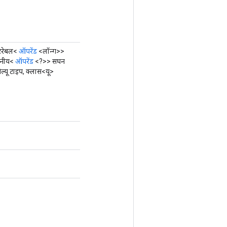
इटरेबल<
ऑपरेंड
<लॉन्ग>>
्तनीय<
ऑपरेंड
<?>> सघन
ल्यू टाइप, क्लास<यू>