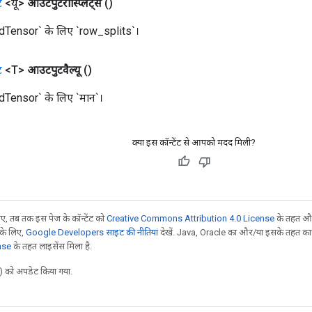
ट
<यू>
आउटपुटरोस्प्लिट्स
()
dTensor` के लिए `row_splits`।
ट
<T>
आउटपुटवैल्यू
()
Tensor` के लिए `मान`।
क्या इस कॉन्टेंट से आपको मदद मिली?
, तब तक इस पेज के कॉन्टेंट को
Creative Commons Attribution 4.0 License
के तहत और
 के लिए,
Google Developers साइट की नीतियां
देखें. Java, Oracle का और/या इसके तहत काम 
nse
के तहत लाइसेंस मिला है.
 को अपडेट किया गया.