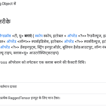
ng.Object से
तरीके
रैग्डक्रॉस
<टी
,
यू>
बनाएं
(
स्कोप
स्कोप
,
इटरेबल <
ऑपरेंड
<?>> रैग्डवैल्यूज
,
इ
ेबल<
ऑपरेंड
<लॉन्ग>> स्पार्सइंडिसेस
,
इटरेबल<
ऑपरेंड
<?>> स्पार्सवैल्यूज
,
इट
ऑपरेंड
<?>> डेंसइनपुट्स
,
स्ट्रिंग इनपुटऑर्डर
,
बूलियन हैशेडआउटपुट
,
लॉन्ग नं
्यू टाइप
,
क्लास<यू> आउटरोस्प्लिट्सटाइप)
s ऑपरेशन को लपेटकर एक क्लास बनाने की फ़ैक्टरी विधि।
वर्तमान दायरा
प्रत्येक RaggedTensor इनपुट के लिए मान टेंसर।