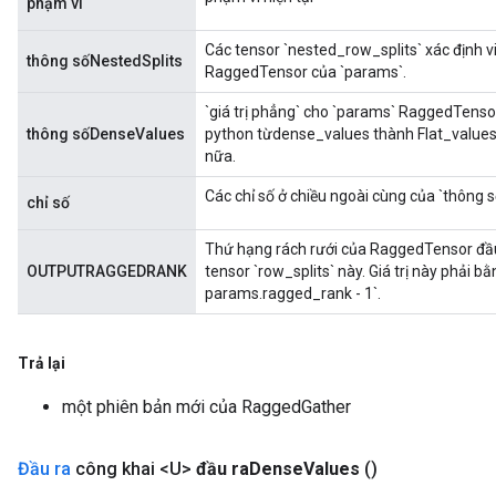
phạm vi
Các tensor `nested_row_splits` xác định 
thông sốNestedSplits
RaggedTensor của `params`.
`giá trị phẳng` cho `params` RaggedTensor
thông sốDenseValues
python từdense_values ​​thành Flat_value
nữa.
Các chỉ số ở chiều ngoài cùng của `thông số
chỉ số
m
Thứ hạng rách rưới của RaggedTensor đầu 
OUTPUTRAGGEDRANK
tensor `row_splits` này. Giá trị này phải b
params.ragged_rank - 1`.
rs
eters
ntumParameters
Trả lại
ters
một phiên bản mới của RaggedGather
ropParameters
s
atorParameters
Đầu ra
công khai <U>
đầu ra
Dense
Values
​​()
ghtParameters