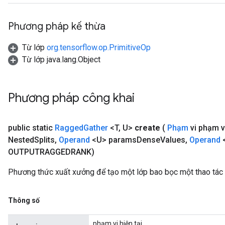
Phương pháp kế thừa
Từ lớp
org.tensorflow.op.PrimitiveOp
Từ lớp java.lang.Object
Phương pháp công khai
public static
Ragged
Gather
<T
,
U>
create
(
Phạm
vi phạm v
Nested
Splits
,
Operand
<U> params
Dense
Values
,
Operand
<
OUTPUTRAGGEDRANK)
Phương thức xuất xưởng để tạo một lớp bao bọc một thao tác
Thông số
phạm vi hiện tại