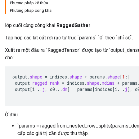
Phương pháp kế thừa
Phương pháp công khai
lớp cuối cùng công khai
RaggedGather
Tập hợp các lát cắt rời rạc từ trục `params` `0` theo `chỉ số`.
Xuất ra một đầu ra `RaggedTensor` được tạo từ `output_dense
cho:
output
.
shape
=
indices
.
shape
+
params
.
shape
[
1
:
]
output
.
ragged_rank
=
indices
.
shape
.
ndims
+
params
output
[
i
...
j
,
d0
...
dn
]
=
params
[
indices
[
i
...
j
]
,
d
Ở đâu
`params = ragged.from_nested_row_splits(params_den
cấp các giá trị cần được thu thập.