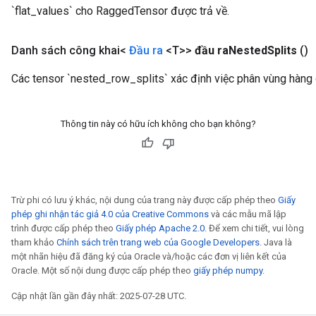
`flat_values` cho RaggedTensor được trả về.
meters
adParameters
rameters
Danh sách công khai<
Đầu ra
<T>>
đầu ra
Nested
Splits
()
eters
Các tensor `nested_row_splits` xác định việc phân vùng hàng
ientDescentParameters
Thông tin này có hữu ích không cho bạn không?
Trừ phi có lưu ý khác, nội dung của trang này được cấp phép theo
Giấy
phép ghi nhận tác giả 4.0 của Creative Commons
và các mẫu mã lập
trình được cấp phép theo
Giấy phép Apache 2.0
. Để xem chi tiết, vui lòng
tham khảo
Chính sách trên trang web của Google Developers
. Java là
một nhãn hiệu đã đăng ký của Oracle và/hoặc các đơn vị liên kết của
Oracle. Một số nội dung được cấp phép theo
giấy phép numpy
.
Cập nhật lần gần đây nhất: 2025-07-28 UTC.