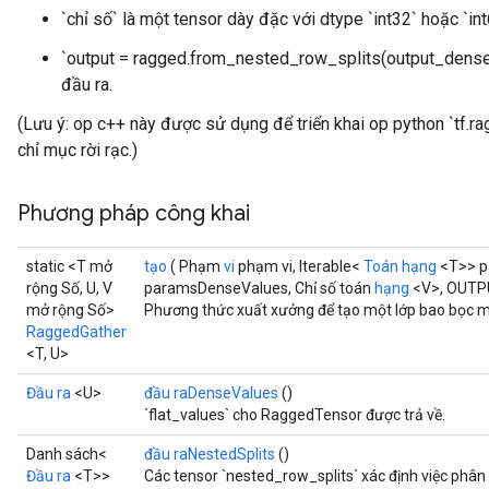
`chỉ số` là một tensor dày đặc với dtype `int32` hoặc `int
`output = ragged.from_nested_row_splits(output_dense_
đầu ra.
(Lưu ý: op c++ ​​này được sử dụng để triển khai op python `tf.r
chỉ mục rời rạc.)
Phương pháp công khai
static <T mở
tạo
( Phạm
vi
phạm vi, Iterable<
Toán hạng
<T>> p
rộng Số, U, V
paramsDenseValues, Chỉ số toán
hạng
<V>, OUTP
mở rộng Số>
Phương thức xuất xưởng để tạo một lớp bao bọc 
RaggedGather
<T, U>
Đầu ra
<U>
đầu raDenseValues
​​()
`flat_values` cho RaggedTensor được trả về.
Danh sách<
đầu raNestedSplits
()
Đầu ra
<T>>
Các tensor `nested_row_splits` xác định việc phâ