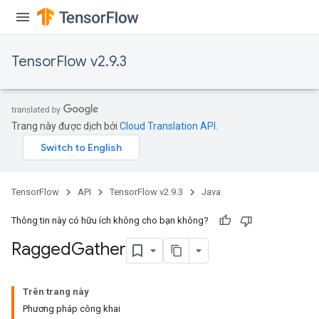
u
uAndRequantize
TensorFlow v2.9.3
AndRelu
AndReluAndRequantize
Trang này được dịch bởi
Cloud Translation API
.
ize
Requantize
ize
TensorFlow
API
TensorFlow v2.9.3
Java
Thông tin này có hữu ích không cho bạn không?
Ragged
Gather
Trên trang này
Phương pháp công khai