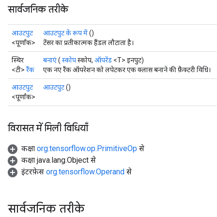
सार्वजनिक तरीके
आउटपुट
आउटपुट के रूप में
()
<पूर्णांक>
टेंसर का प्रतीकात्मक हैंडल लौटाता है।
स्थिर
बनाएं
(
स्कोप
स्कोप,
ऑपरेंड
<T> इनपुट)
<टी>
रैंक
एक नए रैंक ऑपरेशन को लपेटकर एक क्लास बनाने की फ़ैक्टरी विधि।
आउटपुट
आउटपुट
()
<पूर्णांक>
विरासत में मिली विधियाँ
कक्षा
org.tensorflow.op.PrimitiveOp
से
कक्षा java.lang.Object से
इंटरफ़ेस
org.tensorflow.Operand
से
सार्वजनिक तरीके