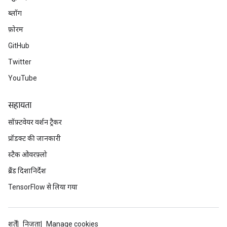
ब्लॉग
फ़ोरम
GitHub
Twitter
YouTube
सहायता
सॉफ़्टवेयर वर्शन ट्रैकर
प्रॉडक्ट की जानकारी
स्टैक ओवरफ़्लो
ब्रैंड दिशानिर्देश
TensorFlow से लिया गया
शर्तें
निजता
Manage cookies