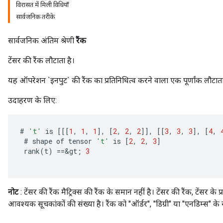
विरासत में मिली विधियाँ
सार्वजनिक तरीके
सार्वजनिक अंतिम श्रेणी
रैंक
टेंसर की रैंक लौटाता है।
यह ऑपरेशन `इनपुट` की रैंक का प्रतिनिधित्व करने वाला एक पूर्णांक लौटाता
उदाहरण के लिए:
#
't'
is
[[[
1
,
1
,
1
]
,
[
2
,
2
,
2
]]
,
[[
3
,
3
,
3
]
,
[
4
,
#
shape
of
tensor
't'
is
[
2
,
2
,
3
]
rank
(
t
)
==
&
gt
;
3
नोट
: टेंसर की रैंक मैट्रिक्स की रैंक के समान नहीं है। टेंसर की रैंक, टेंसर के 
आवश्यक सूचकांकों की संख्या है। रैंक को "ऑर्डर", "डिग्री" या "एनडिम्स" के 