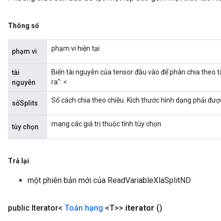
Thông số
phạm vi hiện tại
phạm vi
Biến tài nguyên của tensor đầu vào để phân chia theo tấ
tài
ra": <
nguyên
Số cách chia theo chiều. Kích thước hình dạng phải đượ
sốSplits
mang các giá trị thuộc tính tùy chọn
tùy chọn
Trả lại
một phiên bản mới của ReadVariableXlaSplitND
public Iterator<
Toán hạng
<T>>
iterator
()