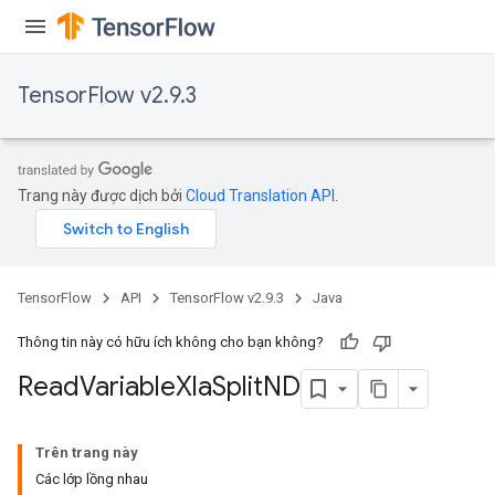
TensorFlow v2.9.3
Trang này được dịch bởi
Cloud Translation API
.
TensorFlow
API
TensorFlow v2.9.3
Java
Thông tin này có hữu ích không cho bạn không?
Read
Variable
Xla
Split
ND
Trên trang này
Các lớp lồng nhau