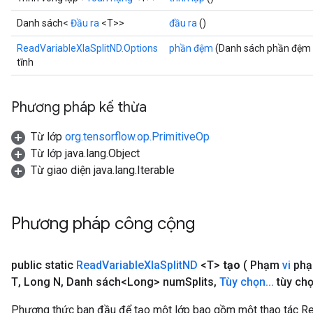
rs
eters
Danh sách<
Đầu ra
<T>>
đầu ra
()
ntumParameters
ReadVariableXlaSplitND.Options
phần đệm
(Danh sách phần đệm
ters
tĩnh
ropParameters
s
Phương pháp kế thừa
atorParameters
ghtParameters
Từ lớp
org.tensorflow.op.PrimitiveOp
meters
Từ lớp java.lang.Object
adParameters
Từ giao diện java.lang.Iterable
rameters
eters
ientDescentParameters
Phương pháp công cộng
public static
Read
Variable
Xla
Split
ND
<T>
tạo
( Phạm
vi
phạ
T
,
Long N
,
Danh sách<Long> num
Splits
,
Tùy chọn
.
.
.
tùy chọ
Phương thức ban đầu để tạo một lớp bao gồm một thao tác Re