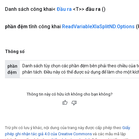
Danh sách công khai<
Đầu ra
<T>>
đầu ra
()
phần đệm
tĩnh công khai
Read
Variable
Xla
Split
ND
.
Options
(
Thông số
Danh sách tùy chọn các phần đệm bên phải theo chiều của t
phần
phân tách. Điều này có thể được sử dụng để làm cho một kích
đệm
Thông tin này có hữu ích không cho bạn không?
Trừ phi có lưu ý khác, nội dung của trang này được cấp phép theo
Giấy
phép ghi nhận tác giả 4.0 của Creative Commons
và các mẫu mã lập