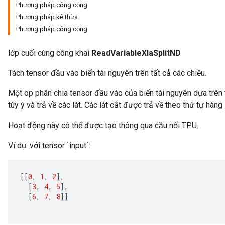
Phương pháp công cộng
Phương pháp kế thừa
Phương pháp công cộng
lớp cuối cùng công khai
ReadVariableXlaSplitND
Tách tensor đầu vào biến tài nguyên trên tất cả các chiều.
Một op phân chia tensor đầu vào của biến tài nguyên dựa trên 
tùy ý và trả về các lát. Các lát cắt được trả về theo thứ tự hàng 
Hoạt động này có thể được tạo thông qua cầu nối TPU.
Ví dụ: với tensor `input`:
[[
0
,
1
,
2
]
,
[
3
,
4
,
5
]
,
[
6
,
7
,
8
]]