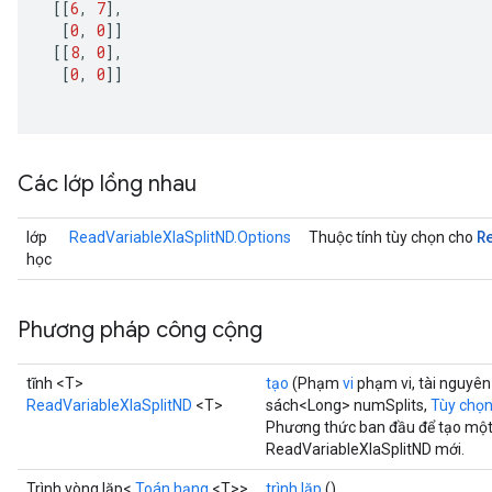
[[
6
,
7
]
,
[
0
,
0
]]
[[
8
,
0
]
,
[
0
,
0
]]
Các lớp lồng nhau
R
lớp
ReadVariableXlaSplitND.Options
Thuộc tính tùy chọn cho
học
Phương pháp công cộng
tĩnh <T>
tạo
(Phạm
vi
phạm vi, tài nguyê
m
ReadVariableXlaSplitND
<T>
sách<Long> numSplits,
Tùy chọn.
Phương thức ban đầu để tạo một
ReadVariableXlaSplitND mới.
Trình vòng lặp<
Toán hạng
<T>>
trình lặp
()