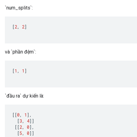
`num_splits`:
[
2
,
2
]
và `phần đệm`:
[
1
,
1
]
`đầu ra` dự kiến ​​​​là:
[[
0
,
1
]
,
[
3
,
4
]]
[[
2
,
0
]
,
[
5
,
0
]]