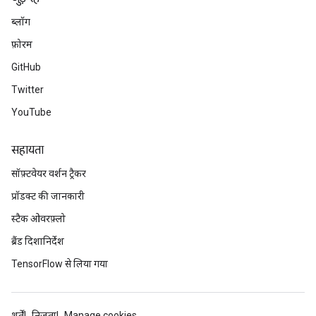
ब्लॉग
फ़ोरम
GitHub
Twitter
YouTube
सहायता
सॉफ़्टवेयर वर्शन ट्रैकर
प्रॉडक्ट की जानकारी
स्टैक ओवरफ़्लो
ब्रैंड दिशानिर्देश
TensorFlow से लिया गया
शर्तें
निजता
Manage cookies