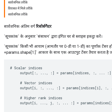
सार्वजनिक तरीके
विरासत में मिले तरीके
सार्वजनिक तरीके
सार्वजनिक अंतिम वर्ग
रिसोर्सगैदर
`सूचकांक` के अनुसार `संसाधन` द्वारा इंगित चर से स्लाइस इकट्ठा करें।
`सूचकांक` किसी भी आयाम (आमतौर पर 0-डी या 1-डी) का पूर्णांक टेंसर 
+params.shape[1:]` आकार के साथ एक आउटपुट टेंसर तैयार करता है जह
#
Scalar
indices
output
[
:,
...,
:
]
=
params
[
indices
,
:,
...
:
]
#
Vector
indices
output
[
i
,
:,
...,
:
]
=
params
[
indices
[
i
]
,
:,
m
#
Higher
rank
indices
output
[
i
,
...,
j
,
:,
...
:
]
=
params
[
indices
[