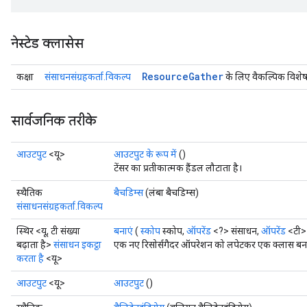
rs
eters
नेस्टेड क्लासेस
ntumParameters
ters
Resource
Gather
कक्षा
संसाधनसंग्रहकर्ता.विकल्प
के लिए वैकल्पिक विशेष
ropParameters
s
atorParameters
सार्वजनिक तरीके
ghtParameters
meters
आउटपुट
<यू>
आउटपुट के रूप में
()
adParameters
टेंसर का प्रतीकात्मक हैंडल लौटाता है।
rameters
स्थैतिक
बैचडिम्स
(लंबा बैचडिम्स)
eters
संसाधनसंग्रहकर्ता.विकल्प
ientDescentParameters
स्थिर <यू, टी संख्या
बनाएं
(
स्कोप
स्कोप,
ऑपरेंड
<?> संसाधन,
ऑपरेंड
<टी> 
बढ़ाता है>
संसाधन इकट्ठा
एक नए रिसोर्सगैदर ऑपरेशन को लपेटकर एक क्लास बनाने
करता है
<यू>
आउटपुट
<यू>
आउटपुट
()