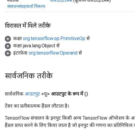
स्थैतिक
वैलिडेटइंडिसेस
(बूलियन वैलिडेटइंडिसेस)
संसाधनसंग्रहकर्ता.विकल्प
विरासत में मिले तरीके
कक्षा
org.tensorflow.op.PrimitiveOp
से
कक्षा java.lang.Object से
इंटरफ़ेस
org.tensorflow.Operand
से
सार्वजनिक तरीके
सार्वजनिक
आउटपुट
<यू>
आउटपुट के रूप में
()
टेंसर का प्रतीकात्मक हैंडल लौटाता है।
TensorFlow संचालन के इनपुट किसी अन्य TensorFlow ऑपरेशन के आउटप
हैंडल प्राप्त करने के लिए किया जाता है जो इनपुट की गणना का प्रतिनिधित्व 