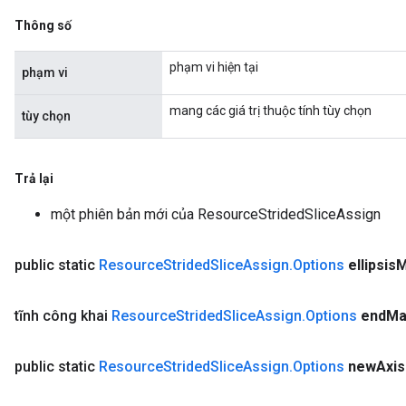
Thông số
phạm vi hiện tại
phạm vi
mang các giá trị thuộc tính tùy chọn
tùy chọn
Trả lại
một phiên bản mới của ResourceStridedSliceAssign
public static
Resource
Strided
Slice
Assign
.
Options
ellipsis
M
tĩnh công khai
Resource
Strided
Slice
Assign
.
Options
end
Ma
public static
Resource
Strided
Slice
Assign
.
Options
new
Axis