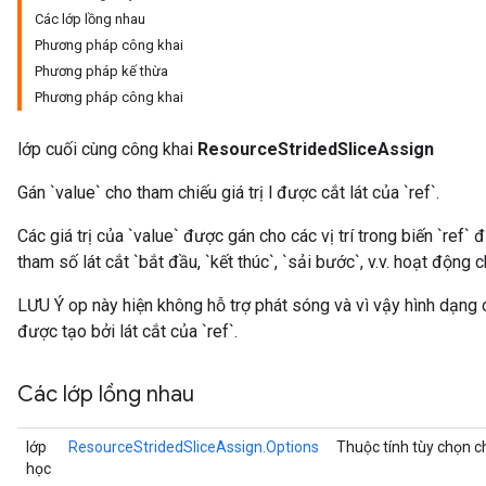
Các lớp lồng nhau
Phương pháp công khai
Phương pháp kế thừa
rs
Phương pháp công khai
eters
ntumParameters
lớp cuối cùng công khai
ResourceStridedSliceAssign
ters
Gán `value` cho tham chiếu giá trị l được cắt lát của `ref`.
ropParameters
s
Các giá trị của `value` được gán cho các vị trí trong biến `ref`
atorParameters
tham số lát cắt `bắt đầu, `kết thúc`, `sải bước`, v.v. hoạt động 
ghtParameters
meters
LƯU Ý op này hiện không hỗ trợ phát sóng và vì vậy hình dạng củ
adParameters
được tạo bởi lát cắt của `ref`.
rameters
eters
Các lớp lồng nhau
ientDescentParameters
lớp
ResourceStridedSliceAssign.Options
Thuộc tính tùy chọn 
học