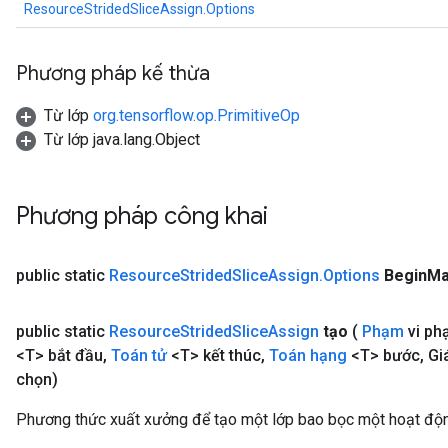
ResourceStridedSliceAssign.Options
Phương pháp kế thừa
Từ lớp
org.tensorflow.op.PrimitiveOp
Từ lớp java.lang.Object
Phương pháp công khai
public static
Resource
Strided
Slice
Assign
.
Options
Begin
Ma
public static
Resource
Strided
Slice
Assign
tạo
(
Phạm
vi ph
<T> bắt đầu
,
Toán tử
<T> kết thúc
,
Toán hạng
<T> bước
,
Giá
chọn)
Phương thức xuất xưởng để tạo một lớp bao bọc một hoạt độ