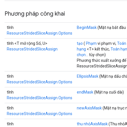
Phương pháp công khai
tĩnh
BeginMask
(Mặt nạ bắt đầu 
ResourceStridedSliceAssign.Options
tĩnh <T mở rộng Số, U>
tạo
(
Phạm
vi phạm vi,
Toán
ResourceStridedSliceAssign
hạng
<T> kết thúc,
Toán hạ
chọn...
tùy chọn)
Phương thức xuất xưởng để 
ResourceStridedSliceAssign
tĩnh
EllipsisMask
(Mặt nạ dấu ch
ResourceStridedSliceAssign.Options
tĩnh
endMask
(Mặt nạ cuối dài)
ResourceStridedSliceAssign.Options
tĩnh
newAxisMask
(Mặt nạ trục 
ResourceStridedSliceAssign.Options
tĩnh
thu nhỏAxisMask
(Thu nhỏA