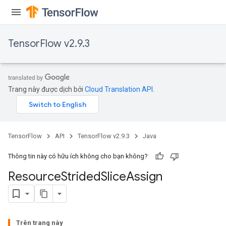
TensorFlow v2.9.3
Trang này được dịch bởi
Cloud Translation API
.
TensorFlow
API
TensorFlow v2.9.3
Java
Thông tin này có hữu ích không cho bạn không?
Resource
Strided
Slice
Assign
m
Trên trang này