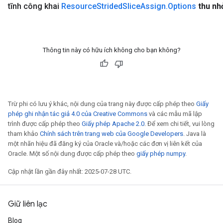
tĩnh công khai
Resource
Strided
Slice
Assign
.
Options
thu nh
Thông tin này có hữu ích không cho bạn không?
Trừ phi có lưu ý khác, nội dung của trang này được cấp phép theo
Giấy
phép ghi nhận tác giả 4.0 của Creative Commons
và các mẫu mã lập
trình được cấp phép theo
Giấy phép Apache 2.0
. Để xem chi tiết, vui lòng
tham khảo
Chính sách trên trang web của Google Developers
. Java là
một nhãn hiệu đã đăng ký của Oracle và/hoặc các đơn vị liên kết của
Oracle. Một số nội dung được cấp phép theo
giấy phép numpy
.
Cập nhật lần gần đây nhất: 2025-07-28 UTC.
Giữ liên lạc
Blog