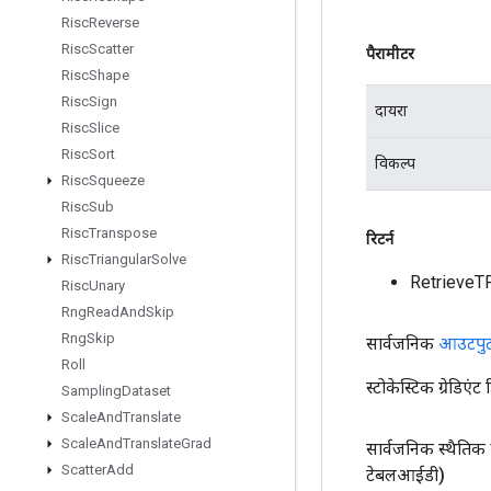
Risc
Reverse
Risc
Scatter
पैरामीटर
Risc
Shape
Risc
Sign
दायरा
Risc
Slice
Risc
Sort
विकल्प
Risc
Squeeze
Risc
Sub
Risc
Transpose
रिटर्न
Risc
Triangular
Solve
RetrieveT
Risc
Unary
Rng
Read
And
Skip
Rng
Skip
सार्वजनिक
आउटपु
Roll
स्टोकेस्टिक ग्रेडिए
Sampling
Dataset
Scale
And
Translate
Scale
And
Translate
Grad
सार्वजनिक स्थैतिक
Scatter
Add
टेबलआईडी)