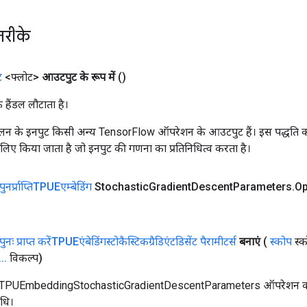
तरीके
ट
<फ्लोट>
आउटपुट के रूप में
()
क हैंडल लौटाता है।
न के इनपुट किसी अन्य TensorFlow ऑपरेशन के आउटपुट हैं। इस पद्धति क
के लिए किया जाता है जो इनपुट की गणना का प्रतिनिधित्व करता है।
पुनर्प्राप्तिTPUEएम्बेडिंग
Stochastic
Gradient
Descent
Parameters
.
Op
पुनः प्राप्त करेंTPUEएंबेडिंगस्टोकैस्टिकग्रैडिएंटडिसेंट पैरामीटर्स
बनाएं
(
स्कोप
स्क
.
.
.
विकल्प)
eTPUEmbeddingStochasticGradientDescentParameters ऑपरेशन क
िधि।