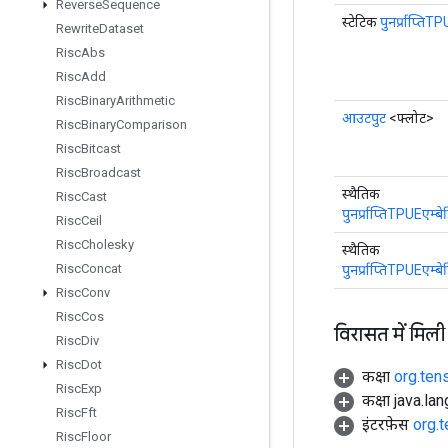
Reverse
Sequence
स्टेटिक
पुनर्प्राप्तिT
Rewrite
Dataset
Risc
Abs
Risc
Add
Risc
Binary
Arithmetic
आउटपुट
<फ्लोट>
Risc
Binary
Comparison
Risc
Bitcast
Risc
Broadcast
स्थैतिक
Risc
Cast
पुनर्प्राप्तिTPUE
Risc
Ceil
Risc
Cholesky
स्थैतिक
Risc
Concat
पुनर्प्राप्तिTPUE
Risc
Conv
Risc
Cos
विरासत में मिली
Risc
Div
Risc
Dot
कक्षा
org.ten
Risc
Exp
कक्षा java.la
Risc
Fft
इंटरफ़ेस
org.
Risc
Floor