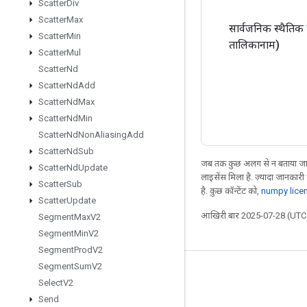
Scatter
Div
Scatter
Max
सार्वजनिक स्थैतिक
Scatter
Min
तालिकानाम)
Scatter
Mul
Scatter
Nd
Scatter
Nd
Add
Scatter
Nd
Max
Scatter
Nd
Min
Scatter
Nd
Non
Aliasing
Add
Scatter
Nd
Sub
जब तक कुछ अलग से न बताया जाए
Scatter
Nd
Update
लाइसेंस मिला है. ज़्यादा जानकारी
Scatter
Sub
है. कुछ कॉन्टेंट को,
numpy lice
Scatter
Update
आखिरी बार 2025-07-28 (UTC)
Segment
Max
V2
Segment
Min
V2
Segment
Prod
V2
Segment
Sum
V2
जुड़े रहें
Select
V2
ब्लॉग
Send