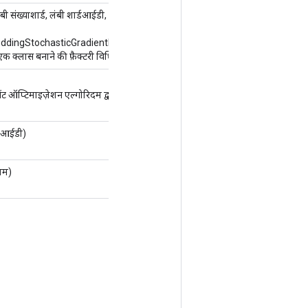
बी संख्याशार्ड, लंबी शार्डआईडी,
विकल्प...
विकल्प)
ddingStochasticGradientDescentParameters
 क्लास बनाने की फ़ैक्टरी विधि।
िसेंट ऑप्टिमाइज़ेशन एल्गोरिदम द्वारा पैरामीटर पैरामीटर
लआईडी)
नाम)