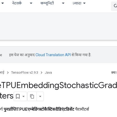
नेटवर्क
कम्यूनिटी
ज़्यादा
इस पेज का अनुवाद
Cloud Translation API
से किया गया है.
ीआई
TensorFlow v2.9.3
Java
क्या
e
TPUEmbedding
Stochastic
Grad
ters
र्ग
पुनर्प्राप्तिTPUEएम्बेडिंगस्टोकैस्टिकग्रैडिएंटडिसेंट
पैरामीटर्स