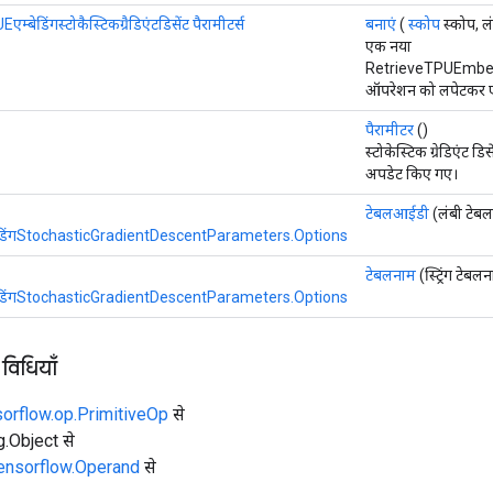
PUEएम्बेडिंगस्टोकैस्टिकग्रैडिएंटडिसेंट पैरामीटर्स
बनाएं
(
स्कोप
स्कोप, लं
एक नया
RetrieveTPUEmbe
ऑपरेशन को लपेटकर एक
पैरामीटर
()
स्टोकेस्टिक ग्रेडिएंट ड
अपडेट किए गए।
टेबलआईडी
(लंबी टेब
एम्बेडिंगStochasticGradientDescentParameters.Options
टेबलनाम
(स्ट्रिंग टेबल
एम्बेडिंगStochasticGradientDescentParameters.Options
 विधियाँ
sorflow.op.PrimitiveOp
से
ng.Object से
tensorflow.Operand
से