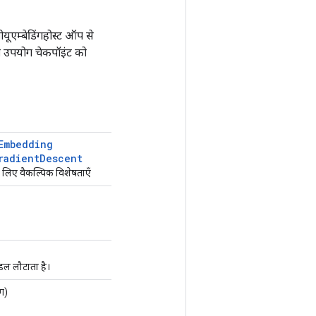
ीयूएम्बेडिंगहोस्ट ऑप से
ा उपयोग चेकपॉइंट को
Embedding
radient
Descent
 लिए वैकल्पिक विशेषताएँ
ैंडल लौटाता है।
िग)