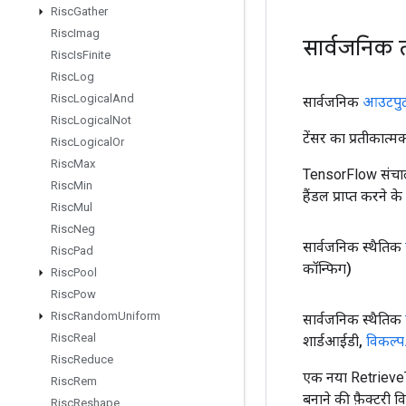
Risc
Gather
Risc
Imag
सार्वजनिक 
Risc
Is
Finite
Risc
Log
Risc
Logical
And
सार्वजनिक
आउटपु
Risc
Logical
Not
टेंसर का प्रतीकात्म
Risc
Logical
Or
Risc
Max
TensorFlow संचाल
Risc
Min
हैंडल प्राप्त करने 
Risc
Mul
Risc
Neg
सार्वजनिक स्थैतिक
Risc
Pad
कॉन्फिग)
Risc
Pool
Risc
Pow
Risc
Random
Uniform
सार्वजनिक स्थैतिक
Risc
Real
शार्डआईडी
,
विकल्प
Risc
Reduce
एक नया Retriev
Risc
Rem
बनाने की फ़ैक्टरी व
Risc
Reshape