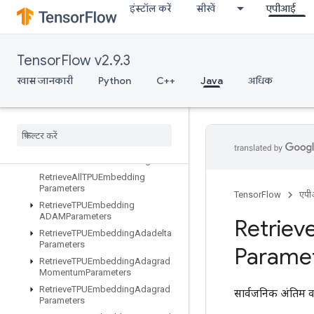
इंस्टॉल करें
सीखें
एपीआई
ResourceScatterNdMax
ResourceScatterNdMin
ResourceScatterNdSub
TensorFlow v2.9.3
ResourceScatterNdUpdate
खास जानकारी
Python
C++
Java
अधिक
ResourceScatterSub
Resource
Scatter
Update
Resource
Sparse
Apply
Adagrad
V2
Resource
Sparse
Apply
Keras
Momentum
Resource
Strided
Slice
Assign
Retrieve
All
TPUEmbedding
Parameters
TensorFlow
एप
Retrieve
TPUEmbedding
ADAMParameters
Retriev
Retrieve
TPUEmbedding
Adadelta
Parameters
Parame
Retrieve
TPUEmbedding
Adagrad
Momentum
Parameters
Retrieve
TPUEmbedding
Adagrad
सार्वजनिक अंतिम व
Parameters