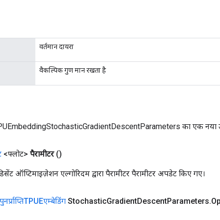
वर्तमान दायरा
वैकल्पिक गुण मान रखता है
PUEmbeddingStochasticGradientDescentParameters का एक नया 
ट
<फ्लोट>
पैरामीटर
()
ंट डिसेंट ऑप्टिमाइज़ेशन एल्गोरिदम द्वारा पैरामीटर पैरामीटर अपडेट किए गए।
पुनर्प्राप्तिTPUEएम्बेडिंग
Stochastic
Gradient
Descent
Parameters
.
Op