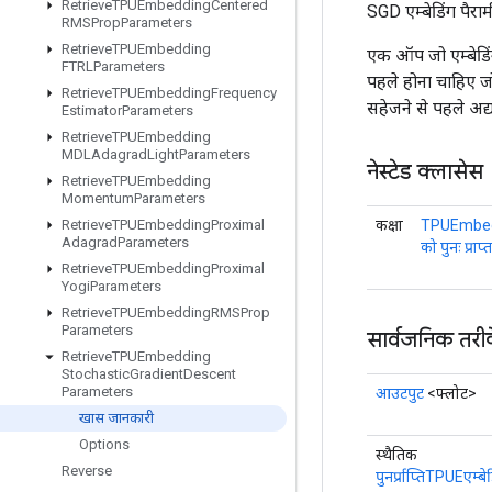
Retrieve
TPUEmbedding
Centered
SGD एम्बेडिंग पैरामीट
RMSProp
Parameters
Retrieve
TPUEmbedding
एक ऑप जो एम्बेडिंग 
FTRLParameters
पहले होना चाहिए ज
Retrieve
TPUEmbedding
Frequency
सहेजने से पहले अद्य
Estimator
Parameters
Retrieve
TPUEmbedding
MDLAdagrad
Light
Parameters
नेस्टेड क्लासेस
Retrieve
TPUEmbedding
Momentum
Parameters
कक्षा
TPUEmbed
Retrieve
TPUEmbedding
Proximal
Adagrad
Parameters
को पुनः प्राप्त
Retrieve
TPUEmbedding
Proximal
Yogi
Parameters
Retrieve
TPUEmbedding
RMSProp
Parameters
सार्वजनिक तरी
Retrieve
TPUEmbedding
Stochastic
Gradient
Descent
Parameters
आउटपुट
<फ्लोट>
खास जानकारी
Options
स्थैतिक
Reverse
पुनर्प्राप्तिTPUE