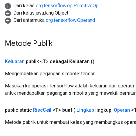
Dari kelas
org.tensorflow.op.PrimitiveOp
Dari kelas java.lang.Object
Dari antarmuka
org.tensorflow.Operand
Metode Publik
Keluaran
publik <T>
sebagai Keluaran
()
Mengembalikan pegangan simbolik tensor.
Masukan ke operasi TensorFlow adalah keluaran dari operasi 
untuk mendapatkan pegangan simbolis yang mewakili perhitun
public static
Risc
Ceil
<T>
buat
(
Lingkup
lingkup
,
Operan
<T
Metode pabrik untuk membuat kelas yang membungkus operasi