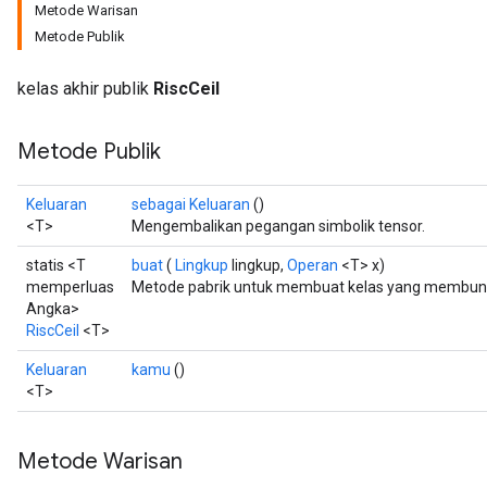
Metode Warisan
Metode Publik
kelas akhir publik
RiscCeil
Metode Publik
Keluaran
sebagai Keluaran
()
<T>
Mengembalikan pegangan simbolik tensor.
statis <T
buat
(
Lingkup
lingkup,
Operan
<T> x)
memperluas
Metode pabrik untuk membuat kelas yang membungk
Angka>
RiscCeil
<T>
Keluaran
kamu
()
<T>
Metode Warisan