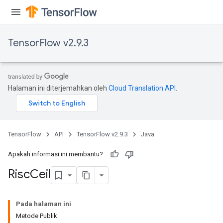
s
atorParameters
ghtParameters
TensorFlow v2.9.3
meters
adParameters
rameters
eters
Halaman ini diterjemahkan oleh
Cloud Translation API
.
ientDescentParameters
TensorFlow
API
TensorFlow v2.9.3
Java
Apakah informasi ini membantu?
Risc
Ceil
Pada halaman ini
Metode Publik