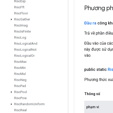
Risc
Exp
Phương ph
Risc
Fft
Risc
Floor
Risc
Gather
Đầu ra
công kh
Risc
Imag
Risc
Is
Finite
Trả về phần điều
Risc
Log
Đầu vào của các
Risc
Logical
And
này được sử dụng
Risc
Logical
Not
vào.
Risc
Logical
Or
Risc
Max
Risc
Min
public static
Ri
Risc
Mul
Phương thức xuấ
Risc
Neg
Risc
Pad
Risc
Pool
Thông số
Risc
Pow
Risc
Random
Uniform
phạm vi
Risc
Real