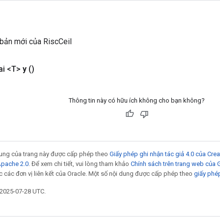
bản mới của RiscCeil
ai <T>
y
()
Thông tin này có hữu ích không cho bạn không?
 dung của trang này được cấp phép theo
Giấy phép ghi nhận tác giả 4.0 của Cr
Apache 2.0
. Để xem chi tiết, vui lòng tham khảo
Chính sách trên trang web của
 các đơn vị liên kết của Oracle. Một số nội dung được cấp phép theo
giấy phé
 2025-07-28 UTC.