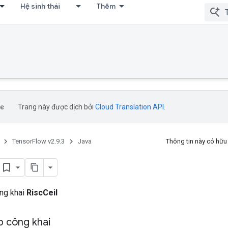
Hệ sinh thái
Thêm
Trang này được dịch bởi
Cloud Translation API
.
TensorFlow v2.9.3
Java
Thông tin này có hữ
ông khai
RiscCeil
 công khai