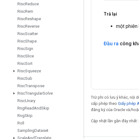
Risc
Reduce
Risc
Rem
Trả lại
Risc
Reshape
một phiên 
Risc
Reverse
Risc
Scatter
Risc
Shape
Đầu ra
công kh
Risc
Sign
Risc
Slice
Risc
Sort
Risc
Squeeze
Risc
Sub
Risc
Transpose
Risc
Triangular
Solve
Trừ phi có lưu ý khác, nội
Risc
Unary
cấp phép theo
Giấy phép 
Rng
Read
And
Skip
đăng ký của Oracle và/hoặc
Rng
Skip
Cập nhật lần gần đây nhất:
Roll
Sampling
Dataset
Scale
And
Translate