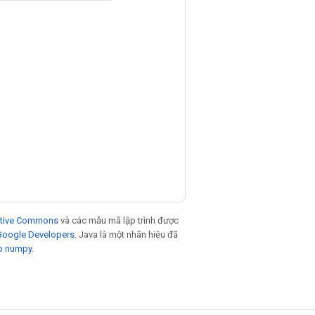
eative Commons
và các mẫu mã lập trình được
 Google Developers
. Java là một nhãn hiệu đã
p numpy
.