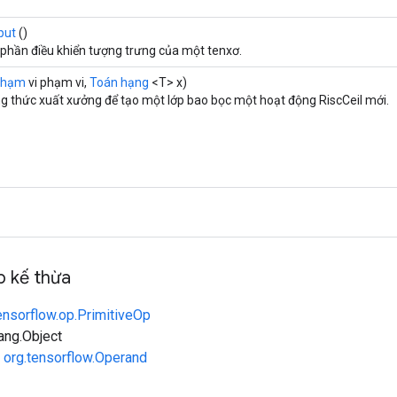
put
()
 phần điều khiển tượng trưng của một tenxơ.
Phạm
vi phạm vi,
Toán hạng
<T> x)
 thức xuất xưởng để tạo một lớp bao bọc một hoạt động RiscCeil mới.
 kế thừa
ensorflow.op.PrimitiveOp
lang.Object
n
org.tensorflow.Operand