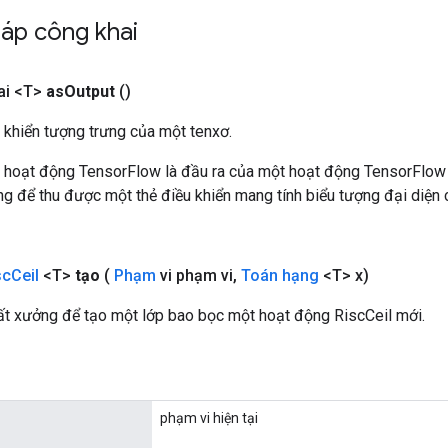
áp công khai
ai <T>
as
Output
()
 khiển tượng trưng của một tenxơ.
 hoạt động TensorFlow là đầu ra của một hoạt động TensorFlow
 để thu được một thẻ điều khiển mang tính biểu tượng đại diện c
sc
Ceil
<T>
tạo
(
Phạm
vi phạm vi
,
Toán hạng
<T> x)
t xưởng để tạo một lớp bao bọc một hoạt động RiscCeil mới.
phạm vi hiện tại