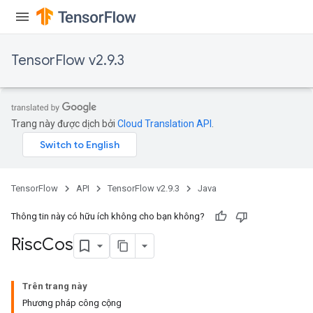
adParameters
rameters
eters
TensorFlow v2.9.3
ientDescentParameters
Trang này được dịch bởi
Cloud Translation API
.
TensorFlow
API
TensorFlow v2.9.3
Java
Thông tin này có hữu ích không cho bạn không?
Risc
Cos
Trên trang này
Phương pháp công cộng