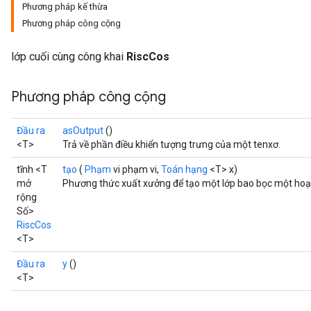
Phương pháp kế thừa
Phương pháp công cộng
lớp cuối cùng công khai
RiscCos
Phương pháp công cộng
Đầu ra
asOutput
()
<T>
Trả về phần điều khiển tượng trưng của một tenxơ.
tĩnh <T
tạo
(
Phạm
vi phạm vi,
Toán hạng
<T> x)
mở
Phương thức xuất xưởng để tạo một lớp bao bọc một hoạ
rộng
Số>
RiscCos
<T>
Đầu ra
y
()
<T>