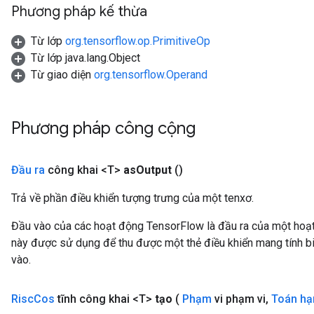
Phương pháp kế thừa
Từ lớp
org.tensorflow.op.PrimitiveOp
Từ lớp java.lang.Object
Từ giao diện
org.tensorflow.Operand
Phương pháp công cộng
Đầu ra
công khai <T>
as
Output
()
Trả về phần điều khiển tượng trưng của một tenxơ.
Đầu vào của các hoạt động TensorFlow là đầu ra của một ho
này được sử dụng để thu được một thẻ điều khiển mang tính bi
vào.
Risc
Cos
tĩnh công khai <T>
tạo
(
Phạm
vi phạm vi
,
Toán hạ