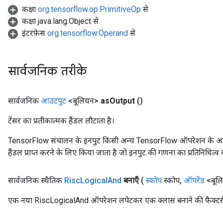
कक्षा
org.tensorflow.op.PrimitiveOp
से
कक्षा java.lang.Object से
इंटरफ़ेस
org.tensorflow.Operand
से
सार्वजनिक तरीके
सार्वजनिक
आउटपुट
<बूलियन>
as
Output
()
टेंसर का प्रतीकात्मक हैंडल लौटाता है।
TensorFlow संचालन के इनपुट किसी अन्य TensorFlow ऑपरेशन के आउटप
हैंडल प्राप्त करने के लिए किया जाता है जो इनपुट की गणना का प्रतिनिधित्व 
सार्वजनिक स्थैतिक
Risc
Logical
And
बनाएँ
(
स्कोप
स्कोप
,
ऑपरेंड
<बूल
एक नया RiscLogicalAnd ऑपरेशन लपेटकर एक क्लास बनाने की फ़ैक्टर