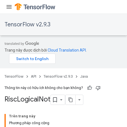
TensorFlow v2.9.3
Trang này được dịch bởi
Cloud Translation API
.
TensorFlow
API
TensorFlow v2.9.3
Java
Thông tin này có hữu ích không cho bạn không?
Risc
Logical
Not
Trên trang này
Phương pháp công cộng