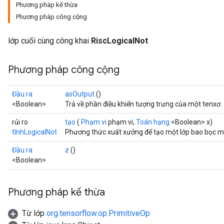
Phương pháp kế thừa
Phương pháp công cộng
lớp cuối cùng công khai
RiscLogicalNot
Phương pháp công cộng
Đầu ra
asOutput
()
<Boolean>
Trả về phần điều khiển tượng trưng của một tenxơ.
rủi ro
tạo
(
Phạm vi
phạm vi,
Toán hạng
<Boolean> x)
tĩnhLogicalNot
Phương thức xuất xưởng để tạo một lớp bao bọc mộ
Đầu ra
z
()
<Boolean>
Phương pháp kế thừa
Từ lớp
org.tensorflow.op.PrimitiveOp