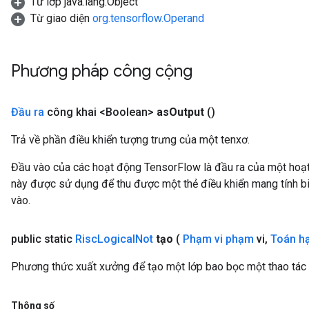
Từ lớp java.lang.Object
Từ giao diện
org.tensorflow.Operand
Phương pháp công cộng
Đầu ra
công khai <Boolean>
as
Output
()
Trả về phần điều khiển tượng trưng của một tenxơ.
Đầu vào của các hoạt động TensorFlow là đầu ra của một ho
này được sử dụng để thu được một thẻ điều khiển mang tính bi
vào.
public static
Risc
Logical
Not
tạo
(
Phạm vi phạm
vi
,
Toán h
Phương thức xuất xưởng để tạo một lớp bao bọc một thao tác
Thông số