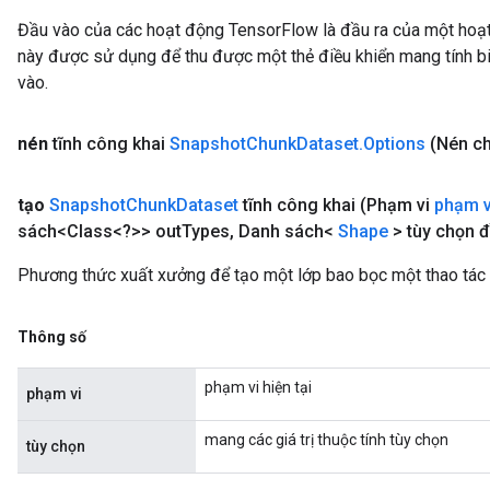
Đầu vào của các hoạt động TensorFlow là đầu ra của một ho
này được sử dụng để thu được một thẻ điều khiển mang tính bi
vào.
nén
tĩnh công khai
Snapshot
Chunk
Dataset
.
Options
(Nén ch
tạo
Snapshot
Chunk
Dataset
tĩnh công khai
(Phạm vi
phạm v
sách<Class<?>> out
Types
,
Danh sách<
Shape
> tùy chọn đ
Phương thức xuất xưởng để tạo một lớp bao bọc một thao tá
Thông số
phạm vi hiện tại
phạm vi
mang các giá trị thuộc tính tùy chọn
tùy chọn