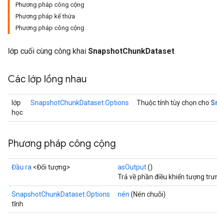
Phương pháp công cộng
Phương pháp kế thừa
Phương pháp công cộng
lớp cuối cùng công khai
SnapshotChunkDataset
Các lớp lồng nhau
S
lớp
SnapshotChunkDataset.Options
Thuộc tính tùy chọn cho
học
Phương pháp công cộng
Đầu ra
<Đối tượng>
asOutput
()
Trả về phần điều khiển tượng tr
SnapshotChunkDataset.Options
nén
(Nén chuỗi)
tĩnh