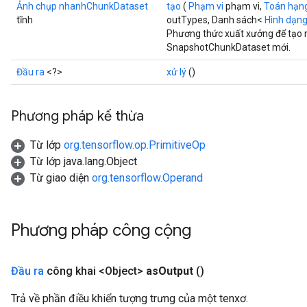
Ảnh chụp nhanhChunkDataset
tạo
(
Phạm vi
phạm vi,
Toán hạn
tĩnh
outTypes, Danh sách<
Hình dạn
Phương thức xuất xưởng để tạo 
SnapshotChunkDataset mới.
Đầu ra
<?>
xử lý
()
Phương pháp kế thừa
Từ lớp
org.tensorflow.op.PrimitiveOp
Từ lớp java.lang.Object
Từ giao diện
org.tensorflow.Operand
Phương pháp công cộng
Đầu ra
công khai <Object>
as
Output
()
Trả về phần điều khiển tượng trưng của một tenxơ.