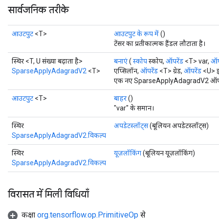
सार्वजनिक तरीके
आउटपुट
<T>
आउटपुट के रूप में
()
टेंसर का प्रतीकात्मक हैंडल लौटाता है।
स्थिर <T, U संख्या बढ़ाता है>
बनाएं
(
स्कोप
स्कोप,
ऑपरेंड
<T> var,
ऑप
SparseApplyAdagradV2
<T>
एप्सिलॉन,
ऑपरेंड
<T> ग्रेड,
ऑपरेंड
<U> इं
एक नए SparseApplyAdagradV2 ऑपरेशन
आउटपुट
<T>
बाहर
()
"var" के समान।
स्थिर
अपडेटस्लॉट्स
(बूलियन अपडेटस्लॉट्स)
SparseApplyAdagradV2.विकल्प
स्थिर
यूज़लॉकिंग
(बूलियन यूज़लॉकिंग)
SparseApplyAdagradV2.विकल्प
विरासत में मिली विधियाँ
कक्षा
org.tensorflow.op.PrimitiveOp
से