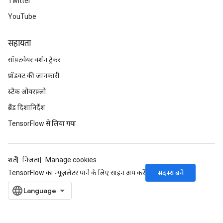
Twitter
YouTube
सहायता
सॉफ़्टवेयर वर्शन ट्रैकर
प्रॉडक्ट की जानकारी
स्टैक ओवरफ़्लो
ब्रैंड दिशानिर्देश
TensorFlow से लिया गया
शर्तें
निजता
Manage cookies
सदस्य बनें
TensorFlow का न्यूज़लेटर पाने के लिए साइन अप करें