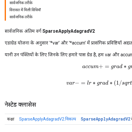
सार्वजनिक तरीके
विरासत में मिली विधियाँ
सार्वजनिक तरीके
सार्वजनिक अंतिम वर्ग
SparseApplyAdagradV2
एडाग्रेड योजना के अनुसार '*var' और '*accum' में प्रासंगिक प्रविष्टियाँ अद्य
यानी उन पंक्तियों के लिए जिनके लिए हमारे पास ग्रेड है, हम var और accum
a
c
c
u
m
+
=
g
r
a
d
∗
g
r
a
d
v
a
r
−
=
l
r
∗
g
r
a
d
∗
(
1
/
s
q
r
t
(
a
c
c
नेस्टेड क्लासेस
Sparse
Apply
Adagrad
V2
कक्षा
SparseApplyAdagradV2.विकल्प
क