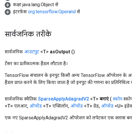
कक्षा java.lang.Object से
इंटरफ़ेस
org.tensorflow.Operand
से
सार्वजनिक तरीके
सार्वजनिक
आउटपुट
<T>
as
Output
()
टेंसर का प्रतीकात्मक हैंडल लौटाता है।
TensorFlow संचालन के इनपुट किसी अन्य TensorFlow ऑपरेशन के आउटप
हैंडल प्राप्त करने के लिए किया जाता है जो इनपुट की गणना का प्रतिनिधित्व 
सार्वजनिक स्थैतिक
Sparse
Apply
Adagrad
V2
<T>
बनाएं
(
स्कोप
स्को
<T> एलआर
,
ऑपरेंड
<T> एप्सिलॉन
,
ऑपरेंड
<T> ग्रेड
,
ऑपरेंड
<U> इंडेक
एक नए SparseApplyAdagradV2 ऑपरेशन को लपेटकर एक क्लास बनाने 
x