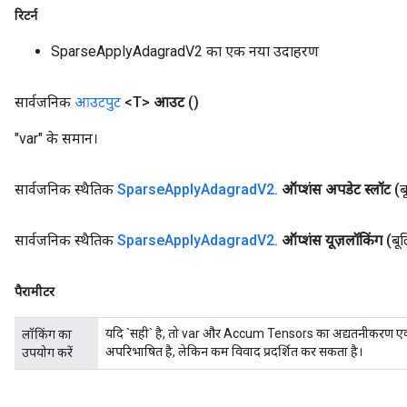
रिटर्न
SparseApplyAdagradV2 का एक नया उदाहरण
सार्वजनिक
आउटपुट
<T>
आउट
()
"var" के समान।
सार्वजनिक स्थैतिक
Sparse
Apply
Adagrad
V2
.
ऑप्शंस अपडेट स्लॉट
(ब
सार्वजनिक स्थैतिक
Sparse
Apply
Adagrad
V2
.
ऑप्शंस यूज़लॉकिंग
(बू
पैरामीटर
यदि `सही` है, तो var और Accum Tensors का अद्यतनीकरण एक लॉ
लॉकिंग का
अपरिभाषित है, लेकिन कम विवाद प्रदर्शित कर सकता है।
उपयोग करें