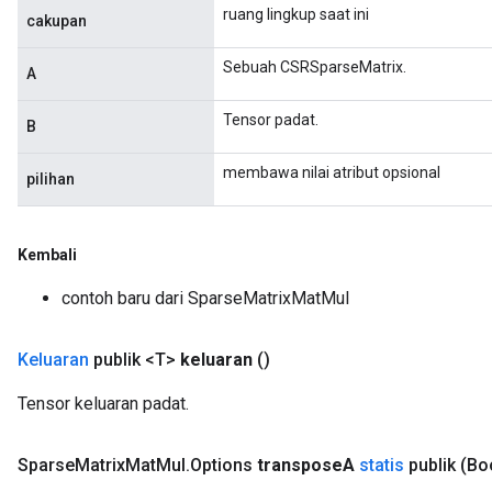
ruang lingkup saat ini
cakupan
Sebuah CSRSparseMatrix.
A
Tensor padat.
B
membawa nilai atribut opsional
pilihan
Kembali
contoh baru dari SparseMatrixMatMul
Keluaran
publik <T>
keluaran
()
Tensor keluaran padat.
Sparse
Matrix
Mat
Mul
.
Options
transpose
A
statis
publik
(Bo