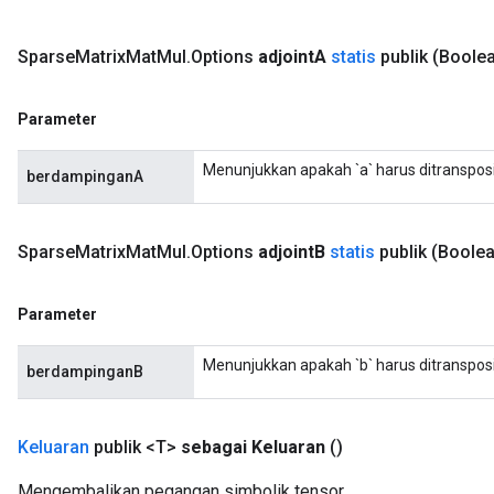
Sparse
Matrix
Mat
Mul
.
Options
adjoint
A
statis
publik
(Boolea
Parameter
Menunjukkan apakah `a` harus ditransposi
berdampinganA
Sparse
Matrix
Mat
Mul
.
Options
adjoint
B
statis
publik
(Boolea
Parameter
Menunjukkan apakah `b` harus ditransposi
berdampinganB
Keluaran
publik <T>
sebagai Keluaran
()
Mengembalikan pegangan simbolik tensor.