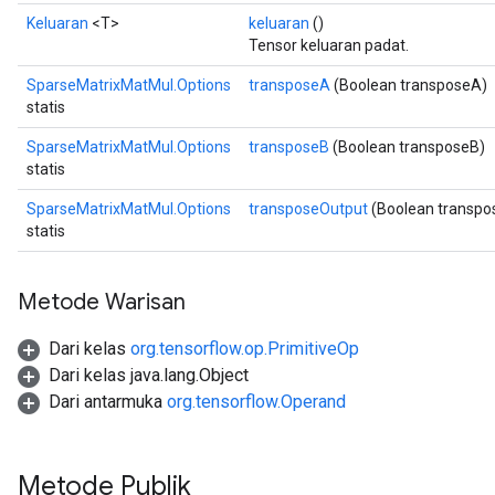
Keluaran
<T>
keluaran
()
Tensor keluaran padat.
SparseMatrixMatMul.Options
transposeA
(Boolean transposeA)
statis
SparseMatrixMatMul.Options
transposeB
(Boolean transposeB)
statis
SparseMatrixMatMul.Options
transposeOutput
(Boolean transpo
statis
Metode Warisan
Dari kelas
org.tensorflow.op.PrimitiveOp
Dari kelas java.lang.Object
Dari antarmuka
org.tensorflow.Operand
Metode Publik