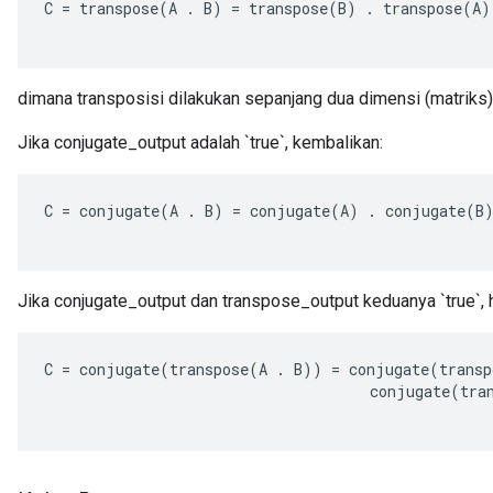
C
=
transpose
(
A
.
B
)
=
transpose
(
B
)
.
transpose
(
A
)
dimana transposisi dilakukan sepanjang dua dimensi (matriks)
Jika conjugate_output adalah `true`, kembalikan:
C
=
conjugate
(
A
.
B
)
=
conjugate
(
A
)
.
conjugate
(
B
Jika conjugate_output dan transpose_output keduanya `true`, h
C
=
conjugate
(
transpose
(
A
.
B
))
=
conjugate
(
transp
conjugate
(
tra