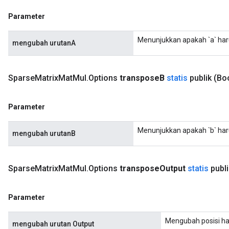
Parameter
Menunjukkan apakah `a` haru
mengubah urutanA
Sparse
Matrix
Mat
Mul
.
Options
transpose
B
statis
publik
(Bo
Parameter
Menunjukkan apakah `b` haru
mengubah urutanB
Sparse
Matrix
Mat
Mul
.
Options
transpose
Output
statis
publi
Parameter
Mengubah posisi hasil
mengubah urutan Output