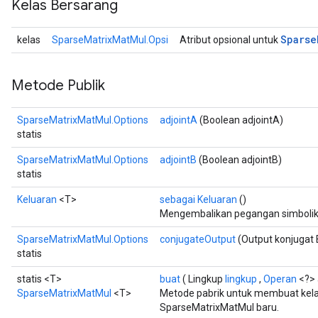
Kelas Bersarang
Sparse
kelas
SparseMatrixMatMul.Opsi
Atribut opsional untuk
Metode Publik
SparseMatrixMatMul.Options
adjointA
(Boolean adjointA)
statis
SparseMatrixMatMul.Options
adjointB
(Boolean adjointB)
statis
Keluaran
<T>
sebagai Keluaran
()
Mengembalikan pegangan simbolik 
x
SparseMatrixMatMul.Options
conjugateOutput
(Output konjugat 
statis
statis <T>
buat
( Lingkup
lingkup
,
Operan
<?> 
SparseMatrixMatMul
<T>
Metode pabrik untuk membuat kel
SparseMatrixMatMul baru.