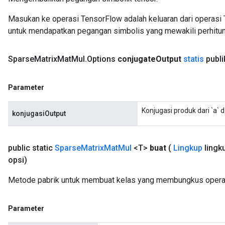
Masukan ke operasi TensorFlow adalah keluaran dari operasi 
untuk mendapatkan pegangan simbolis yang mewakili perhitun
Sparse
Matrix
Mat
Mul
.
Options
conjugate
Output
statis
publi
Parameter
Konjugasi produk dari `a` d
konjugasiOutput
public static
Sparse
Matrix
Mat
Mul
<T>
buat
(
Lingkup
lingk
opsi)
Metode pabrik untuk membuat kelas yang membungkus opera
Parameter