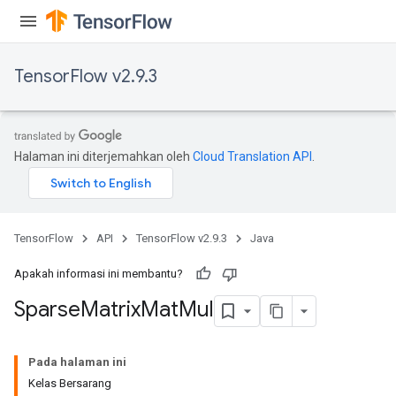
TensorFlow v2.9.3
Halaman ini diterjemahkan oleh
Cloud Translation API
.
TensorFlow
API
TensorFlow v2.9.3
Java
Apakah informasi ini membantu?
Sparse
Matrix
Mat
Mul
Pada halaman ini
Kelas Bersarang