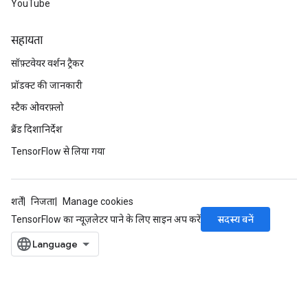
YouTube
सहायता
सॉफ़्टवेयर वर्शन ट्रैकर
प्रॉडक्ट की जानकारी
स्टैक ओवरफ़्लो
ब्रैंड दिशानिर्देश
TensorFlow से लिया गया
शर्तें
निजता
Manage cookies
सदस्य बनें
TensorFlow का न्यूज़लेटर पाने के लिए साइन अप करें