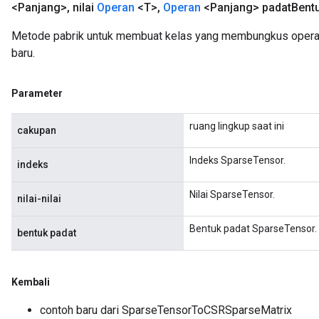
<Panjang>
,
nilai
Operan
<T>
,
Operan
<Panjang> padat
Bent
Metode pabrik untuk membuat kelas yang membungkus oper
baru.
Parameter
ruang lingkup saat ini
cakupan
Indeks SparseTensor.
indeks
Nilai SparseTensor.
nilai-nilai
Bentuk padat SparseTensor.
bentuk padat
Kembali
contoh baru dari SparseTensorToCSRSparseMatrix