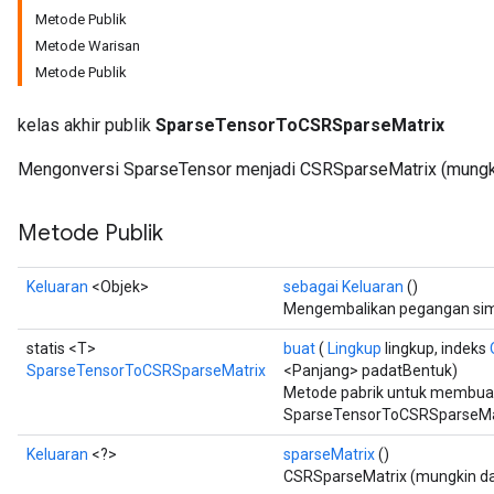
Metode Publik
Metode Warisan
Metode Publik
kelas akhir publik
SparseTensorToCSRSparseMatrix
Mengonversi SparseTensor menjadi CSRSparseMatrix (mungki
Metode Publik
Keluaran
<Objek>
sebagai Keluaran
()
Mengembalikan pegangan simb
statis <T>
buat
(
Lingkup
lingkup, indeks
SparseTensorToCSRSparseMatrix
<Panjang> padatBentuk)
Metode pabrik untuk membua
SparseTensorToCSRSparseMat
Keluaran
<?>
sparseMatrix
()
CSRSparseMatrix (mungkin da