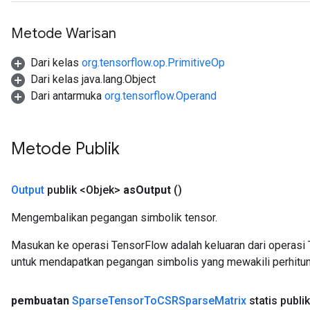
Metode Warisan
Dari kelas
org.tensorflow.op.PrimitiveOp
Dari kelas java.lang.Object
Dari antarmuka
org.tensorflow.Operand
Metode Publik
Output
publik <Objek>
as
Output
()
x
Mengembalikan pegangan simbolik tensor.
Masukan ke operasi TensorFlow adalah keluaran dari operasi 
untuk mendapatkan pegangan simbolis yang mewakili perhitun
pembuatan
Sparse
Tensor
To
CSRSparse
Matrix
statis publik