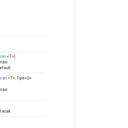
ran
<T>)
rasi
fault.
eran
<T>, Tipe<U>
rasi
l acak.