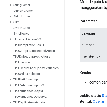
Metode pabrik 
String
Lower
menggunakan tip
String
NGrams
String
Upper
Parameter
Sum
Switch
Cond
cakupan
Sync
Device
TFRecord
Dataset
V2
sumber
TPUCompilation
Result
TPUCompile
Succeeded
Assert
membentuk
TPUEmbedding
Activations
TPUExecute
TPUExecute
And
Update
Variables
Kembali
TPUOrdinal
Selector
TPUPartitioned
Input
contoh bar
TPUPartitioned
Input
V2
TPUPartitioned
Output
public static
St
TPUPartitioned
Output
V2
Bentuk
Operan
TPUReplicate
Metadata