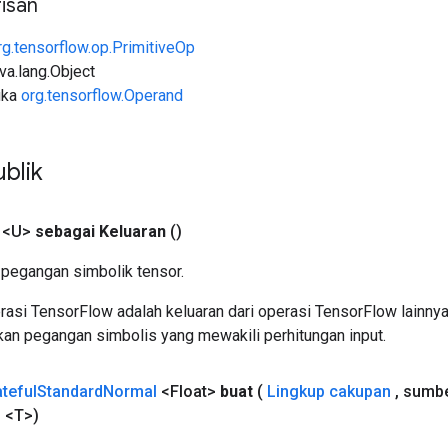
isan
rg.tensorflow.op.PrimitiveOp
ava.lang.Object
uka
org.tensorflow.Operand
blik
 <U>
sebagai Keluaran
()
pegangan simbolik tensor.
asi TensorFlow adalah keluaran dari operasi TensorFlow lainnya
an pegangan simbolis yang mewakili perhitungan input.
ateful
Standard
Normal
<Float>
buat
(
Lingkup cakupan
,
sumbe
d
<T>)