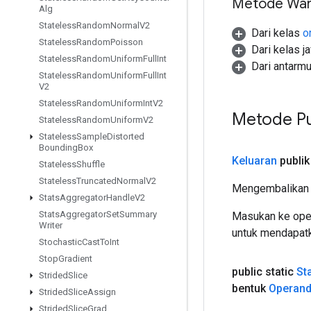
Metode War
Alg
Stateless
Random
Normal
V2
Dari kelas
o
Stateless
Random
Poisson
Dari kelas j
Stateless
Random
Uniform
Full
Int
Dari antarm
Stateless
Random
Uniform
Full
Int
V2
Stateless
Random
Uniform
Int
V2
Metode Pu
Stateless
Random
Uniform
V2
Stateless
Sample
Distorted
Bounding
Box
Keluaran
publik
Stateless
Shuffle
Stateless
Truncated
Normal
V2
Mengembalikan 
Stats
Aggregator
Handle
V2
Stats
Aggregator
Set
Summary
Masukan ke oper
Writer
untuk mendapatk
Stochastic
Cast
To
Int
Stop
Gradient
public static
St
Strided
Slice
bentuk
Operan
Strided
Slice
Assign
Strided
Slice
Grad