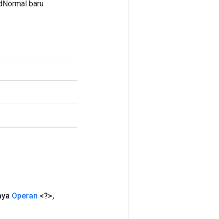
dNormal baru
aya
Operan
<?>
,