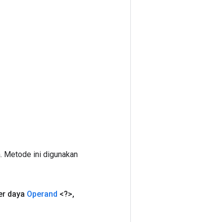
. Metode ini digunakan
r daya
Operand
<?>
,