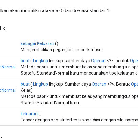
ilkan akan memiliki rata-rata 0 dan deviasi standar 1.
ik
sebagai Keluaran
()
Mengembalikan pegangan simbolik tensor.
buat
(
Lingkup
lingkup, sumber daya
Operan
<?>, bentuk
Ope
rdNormal
Metode pabrik untuk membuat kelas yang membungkus ope
StatefulStandardNormal baru menggunakan tipe keluaran de
buat
(
Lingkup
lingkup, Sumber daya
Operan
<?>, Bentuk
Op
rdNormal
Kelas)
Metode pabrik untuk membuat kelas yang membungkus ope
StatefulStandardNormal baru.
keluaran
()
Tensor dengan bentuk tertentu yang diisi dengan nilai norma