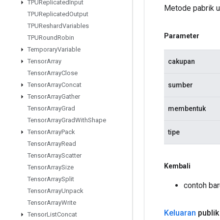
TPUReplicated
Input
Metode pabrik 
TPUReplicated
Output
TPUReshard
Variables
Parameter
TPURound
Robin
Temporary
Variable
cakupan
Tensor
Array
Tensor
Array
Close
sumber
Tensor
Array
Concat
Tensor
Array
Gather
membentuk
Tensor
Array
Grad
Tensor
Array
Grad
With
Shape
tipe
Tensor
Array
Pack
Tensor
Array
Read
Tensor
Array
Scatter
Kembali
Tensor
Array
Size
Tensor
Array
Split
contoh bar
Tensor
Array
Unpack
Tensor
Array
Write
Keluaran
publik
Tensor
List
Concat