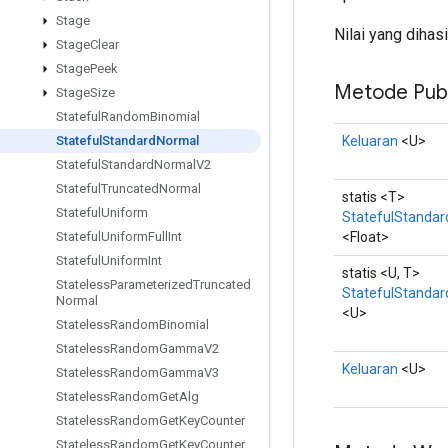
Stage
Nilai yang dihas
Stage
Clear
Stage
Peek
Metode Publ
Stage
Size
Stateful
Random
Binomial
Keluaran
<U>
Stateful
Standard
Normal
Stateful
Standard
Normal
V2
Stateful
Truncated
Normal
statis <T>
Stateful
Uniform
StatefulStanda
<Float>
Stateful
Uniform
Full
Int
Stateful
Uniform
Int
statis <U, T>
Stateless
Parameterized
Truncated
StatefulStanda
Normal
<U>
Stateless
Random
Binomial
Stateless
Random
Gamma
V2
Keluaran
<U>
Stateless
Random
Gamma
V3
Stateless
Random
Get
Alg
Stateless
Random
Get
Key
Counter
Stateless
Random
Get
Key
Counter