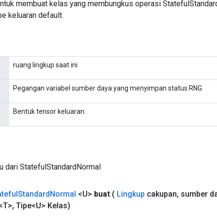
untuk membuat kelas yang membungkus operasi StatefulStandar
e keluaran default.
ruang lingkup saat ini
Pegangan variabel sumber daya yang menyimpan status RNG.
Bentuk tensor keluaran.
u dari StatefulStandardNormal
ateful
Standard
Normal
<U>
buat
(
Lingkup
cakupan
,
sumber d
<T>
,
Tipe<U> Kelas)