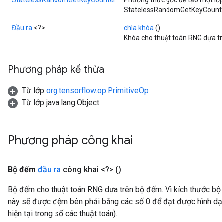
StatelessRandomGetKeyCounter
Phương thức gốc để tạo một lớ
StatelessRandomGetKeyCounte
Đầu ra
<?>
chìa khóa
()
Khóa cho thuật toán RNG dựa tr
Phương pháp kế thừa
Từ lớp
org.tensorflow.op.PrimitiveOp
Từ lớp java.lang.Object
Phương pháp công khai
Bộ đếm
đầu ra
công khai <?>
()
Bộ đếm cho thuật toán RNG dựa trên bộ đếm. Vì kích thước bộ
này sẽ được đệm bên phải bằng các số 0 để đạt được hình dạn
hiện tại trong số các thuật toán).