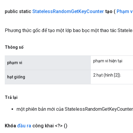
public static
Stateless
Random
Get
Key
Counter
tạo
(
Phạm v
Phương thức gốc để tạo một lớp bao bọc một thao tác State
Thông số
phạm vi hiện tại
phạm vi
2 hạt (hình [2]).
hạt giống
Trả lại
một phiên bản mới của StatelessRandomGetKeyCounter
Khóa
đầu ra
công khai <?>
()