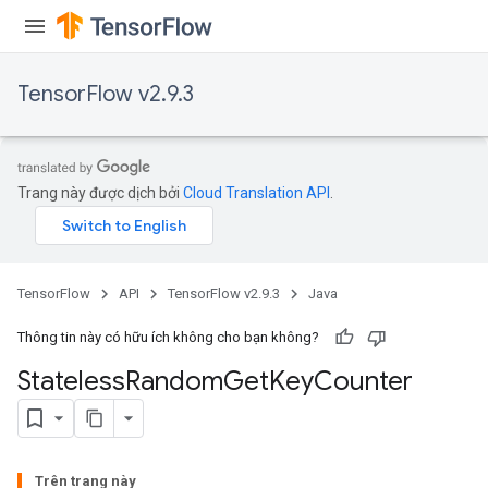
TensorFlow v2.9.3
Trang này được dịch bởi
Cloud Translation API
.
TensorFlow
API
TensorFlow v2.9.3
Java
Thông tin này có hữu ích không cho bạn không?
Stateless
Random
Get
Key
Counter
Trên trang này