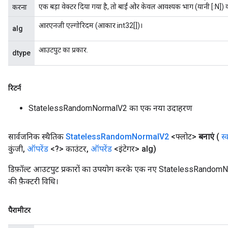
एक बड़ा वेक्टर दिया गया है, तो बाईं ओर केवल आवश्यक भाग (यानी [:N]
करना
आरएनजी एल्गोरिदम (आकार int32[])।
alg
आउटपुट का प्रकार.
dtype
रिटर्न
StatelessRandomNormalV2 का एक नया उदाहरण
सार्वजनिक स्थैतिक
Stateless
Random
Normal
V2
<फ्लोट>
बनाएं
(
स्
कुंजी
,
ऑपरेंड
<?> काउंटर
,
ऑपरेंड
<इंटेगर> alg)
डिफ़ॉल्ट आउटपुट प्रकारों का उपयोग करके एक नए StatelessRandom
की फ़ैक्टरी विधि।
पैरामीटर