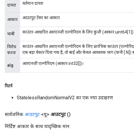
वर्तमान दायरा
दायरा
आउटपुट टेंसर का आकार.
आकार
काउंटर-आधारित आरएनजी एल्गोरिदम के लिए कुंजी (आकार uint64[1])
चाबी
काउंटर-आधारित आरएनजी एल्गोरिदम के लिए प्रारंभिक काउंटर (एल्गोर
विरोध
एक बड़ा वेक्टर दिया गया है, तो बाईं ओर केवल आवश्यक भाग (यानी [:N]
करना
आरएनजी एल्गोरिदम (आकार int32[])।
alg
रिटर्न
StatelessRandomNormalV2 का एक नया उदाहरण
सार्वजनिक
आउटपुट
<यू>
आउटपुट
()
निर्दिष्ट आकार के साथ यादृच्छिक मान.