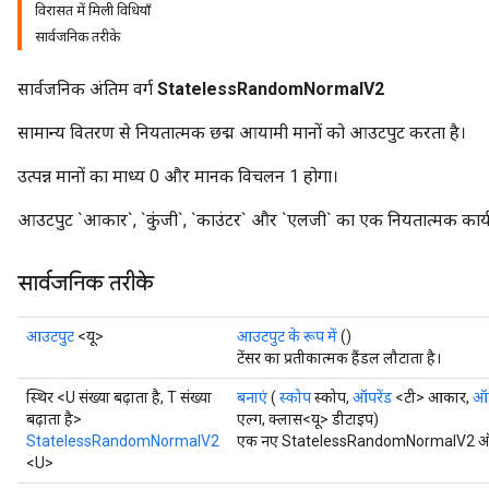
विरासत में मिली विधियाँ
सार्वजनिक तरीके
सार्वजनिक अंतिम वर्ग
StatelessRandomNormalV2
सामान्य वितरण से नियतात्मक छद्म आयामी मानों को आउटपुट करता है।
x
उत्पन्न मानों का माध्य 0 और मानक विचलन 1 होगा।
आउटपुट `आकार`, `कुंजी`, `काउंटर` और `एलजी` का एक नियतात्मक कार्य 
सार्वजनिक तरीके
आउटपुट
<यू>
आउटपुट के रूप में
()
टेंसर का प्रतीकात्मक हैंडल लौटाता है।
स्थिर <U संख्या बढ़ाता है, T संख्या
बनाएं
(
स्कोप
स्कोप,
ऑपरेंड
<टी> आकार,
ऑप
बढ़ाता है>
एल्ग, क्लास<यू> डीटाइप)
StatelessRandomNormalV2
एक नए StatelessRandomNormalV2 ऑपरेशन
<U>