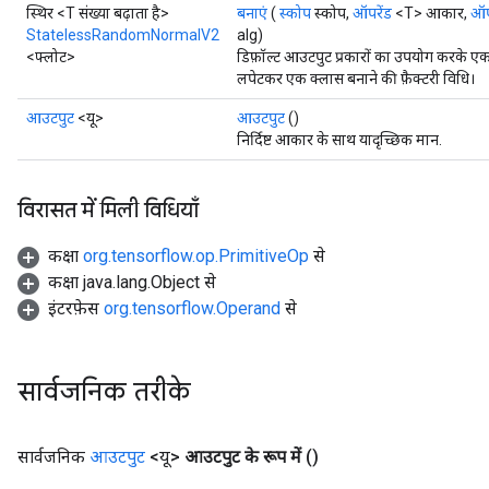
स्थिर <T संख्या बढ़ाता है>
बनाएं
(
स्कोप
स्कोप,
ऑपरेंड
<T> आकार,
ऑप
StatelessRandomNormalV2
alg)
<फ्लोट>
डिफ़ॉल्ट आउटपुट प्रकारों का उपयोग कर
लपेटकर एक क्लास बनाने की फ़ैक्टरी विधि।
आउटपुट
<यू>
आउटपुट
()
निर्दिष्ट आकार के साथ यादृच्छिक मान.
विरासत में मिली विधियाँ
कक्षा
org.tensorflow.op.PrimitiveOp
से
कक्षा java.lang.Object से
इंटरफ़ेस
org.tensorflow.Operand
से
सार्वजनिक तरीके
सार्वजनिक
आउटपुट
<यू>
आउटपुट के रूप में
()