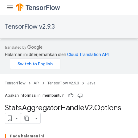
TensorFlow v2.9.3
Halaman ini diterjemahkan oleh
Cloud Translation API
.
TensorFlow
API
TensorFlow v2.9.3
Java
Apakah informasi ini membantu?
x
Stats
Aggregator
Handle
V2
.
Options
Pada halaman ini