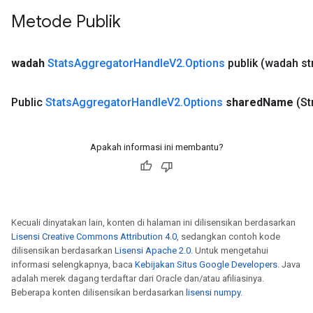
Metode Publik
wadah
Stats
Aggregator
Handle
V2
.
Options
publik
(wadah st
Public
Stats
Aggregator
Handle
V2
.
Options
shared
Name
(St
Apakah informasi ini membantu?
Kecuali dinyatakan lain, konten di halaman ini dilisensikan berdasarkan
Lisensi Creative Commons Attribution 4.0
, sedangkan contoh kode
dilisensikan berdasarkan
Lisensi Apache 2.0
. Untuk mengetahui
informasi selengkapnya, baca
Kebijakan Situs Google Developers
. Java
adalah merek dagang terdaftar dari Oracle dan/atau afiliasinya.
Beberapa konten dilisensikan berdasarkan
lisensi numpy
.