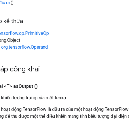
đầu ra
()
 kế thừa
ensorflow.op.PrimitiveOp
lang.Object
n
org.tensorflow.Operand
áp công khai
ai <T>
as
Output
()
 khiển tượng trưng của một tenxơ.
 hoạt động TensorFlow là đầu ra của một hoạt động TensorFlow
 để thu được một thẻ điều khiển mang tính biểu tượng đại diện c