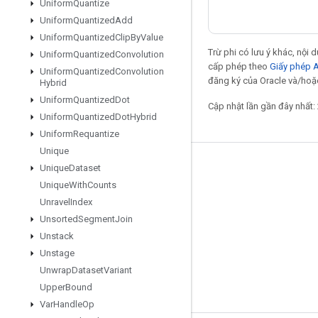
Uniform
Quantize
Uniform
Quantized
Add
Uniform
Quantized
Clip
By
Value
Trừ phi có lưu ý khác, nội
Uniform
Quantized
Convolution
cấp phép theo
Giấy phép 
Uniform
Quantized
Convolution
đăng ký của Oracle và/hoặc
Hybrid
Uniform
Quantized
Dot
Cập nhật lần gần đây nhất:
Uniform
Quantized
Dot
Hybrid
Uniform
Requantize
Unique
Giữ liên lạc
Unique
Dataset
Unique
With
Counts
Blog
Unravel
Index
Diễn đàn
Unsorted
Segment
Join
Unstack
GitHub
Unstage
Twitter
Unwrap
Dataset
Variant
YouTube
Upper
Bound
Var
Handle
Op