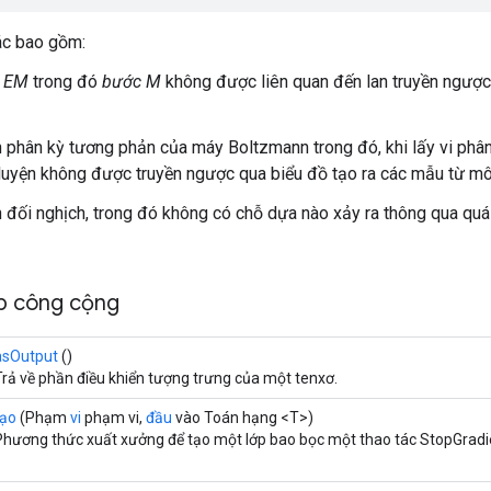
ác bao gồm:
n
EM
trong đó
bước M
không được liên quan đến lan truyền ngược
 phân kỳ tương phản của máy Boltzmann trong đó, khi lấy vi phâ
 luyện không được truyền ngược qua biểu đồ tạo ra các mẫu từ mô
 đối nghịch, trong đó không có chỗ dựa nào xảy ra thông qua quá t
p công cộng
asOutput
()
Trả về phần điều khiển tượng trưng của một tenxơ.
tạo
(Phạm
vi
phạm vi,
đầu
vào Toán hạng <T>)
Phương thức xuất xưởng để tạo một lớp bao bọc một thao tác StopGradi