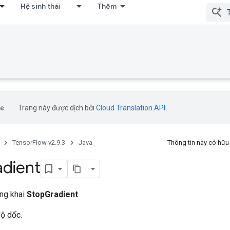
Hệ sinh thái
Thêm
Trang này được dịch bởi
Cloud Translation API
.
TensorFlow v2.9.3
Java
Thông tin này có hữ
dient
ông khai
StopGradient
độ dốc.