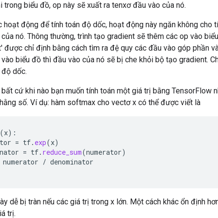
i trong biểu đồ, op này sẽ xuất ra tenxơ đầu vào của nó.
c hoạt động để tính toán độ dốc, hoạt động này ngăn không cho 
của nó. Thông thường, trình tạo gradient sẽ thêm các op vào biể
t' được chỉ định bằng cách tìm ra đệ quy các đầu vào góp phần và
vào biểu đồ thì đầu vào của nó sẽ bị che khỏi bộ tạo gradient. 
n độ dốc.
 bất cứ khi nào bạn muốn tính toán một giá trị bằng TensorFlow 
t hằng số. Ví dụ: hàm softmax cho vectơ x có thể được viết là
(
x
):
tor
=
tf
.
exp
(
x
)
nator
=
tf
.
reduce_sum
(
numerator
)
numerator
/
denominator
ày dễ bị tràn nếu các giá trị trong x lớn. Một cách khác ổn định hơn 
á trị.