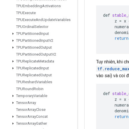
TPUEmbedding
Activations
TPUExecute
def
stable_
TPUExecute
And
Update
Variables
z
=
x
numera
TPUOrdinal
Selector
denomi
TPUPartitioned
Input
return
TPUPartitioned
Input
V2
TPUPartitioned
Output
TPUPartitioned
Output
V2
Tuy nhiên, khi c
TPUReplicate
Metadata
tf.reduce_ma
TPUReplicated
Input
vào sai) và coi 
TPUReplicated
Output
TPUReshard
Variables
TPURound
Robin
def
stable_
Temporary
Variable
z
=
x
Tensor
Array
numera
Tensor
Array
Close
denomi
return
Tensor
Array
Concat
Tensor
Array
Gather