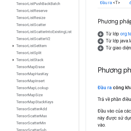
Đầu ra
<T>
Tensor
List
Push
Back
Batch
Tensor
List
Reserve
Tensor
List
Resize
Phương pháp
Tensor
List
Scatter
Tensor
List
Scatter
Into
Existing
List
Từ lớp
org.t
Tensor
List
Scatter
V2
Từ lớp java.
Tensor
List
Set
Item
Từ giao diệ
Tensor
List
Split
Tensor
List
Stack
Tensor
Map
Erase
Phương ph
Tensor
Map
Has
Key
Tensor
Map
Insert
Đầu ra
công kh
Tensor
Map
Lookup
Tensor
Map
Size
Trả về phần điều
Tensor
Map
Stack
Keys
Tensor
Scatter
Add
Đầu vào của các
Tensor
Scatter
Max
này được sử dụng
Tensor
Scatter
Min
vào.
Tensor
Scatter
Sub