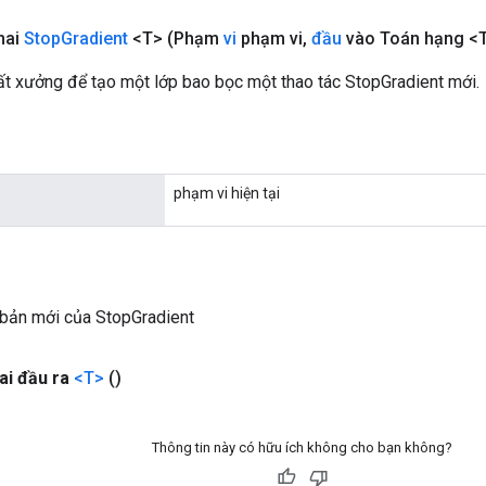
hai
Stop
Gradient
<T>
(Phạm
vi
phạm vi
,
đầu
vào Toán hạng <
t xưởng để tạo một lớp bao bọc một thao tác StopGradient mới.
phạm vi hiện tại
 bản mới của StopGradient
ai đầu ra
<T>
()
Thông tin này có hữu ích không cho bạn không?