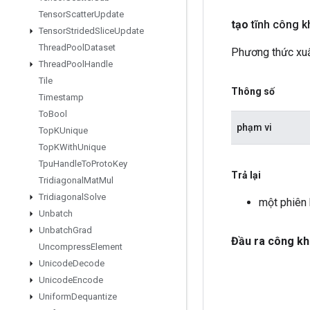
Tensor
Scatter
Update
tạo
tĩnh công k
Tensor
Strided
Slice
Update
Thread
Pool
Dataset
Phương thức xuấ
Thread
Pool
Handle
Tile
Thông số
Timestamp
To
Bool
phạm vi
Top
KUnique
Top
KWith
Unique
Tpu
Handle
To
Proto
Key
Trả lại
Tridiagonal
Mat
Mul
Tridiagonal
Solve
một phiên
Unbatch
Unbatch
Grad
Đầu ra công kh
Uncompress
Element
Unicode
Decode
Unicode
Encode
Uniform
Dequantize