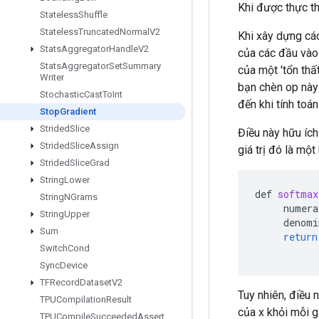
Khi được thực th
Stateless
Shuffle
Stateless
Truncated
Normal
V2
Khi xây dựng cá
Stats
Aggregator
Handle
V2
của các đầu vào 
Stats
Aggregator
Set
Summary
của một 'tổn thấ
Writer
bạn chèn op này 
Stochastic
Cast
To
Int
đến khi tính toá
Stop
Gradient
Strided
Slice
Điều này hữu ích
Strided
Slice
Assign
giá trị đó là mộ
Strided
Slice
Grad
String
Lower
def
softmax
String
NGrams
numera
String
Upper
denomi
Sum
return
Switch
Cond
Sync
Device
TFRecord
Dataset
V2
Tuy nhiên, điều n
TPUCompilation
Result
của x khỏi mỗi gi
TPUCompile
Succeeded
Assert