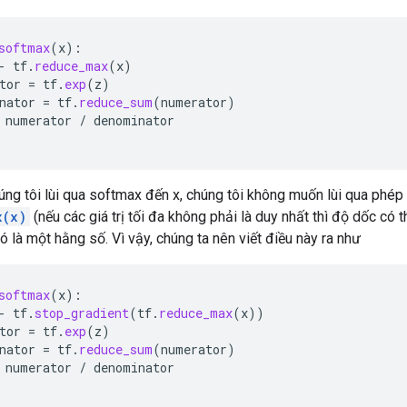
softmax
(
x
):
-
tf
.
reduce_max
(
x
)
tor
=
tf
.
exp
(
z
)
nator
=
tf
.
reduce_sum
(
numerator
)
numerator
/
denominator
húng tôi lùi qua softmax đến x, chúng tôi không muốn lùi qua phép 
x(x)
(nếu các giá trị tối đa không phải là duy nhất thì độ dốc có
đó là một hằng số. Vì vậy, chúng ta nên viết điều này ra như
softmax
(
x
):
-
tf
.
stop_gradient
(
tf
.
reduce_max
(
x
))
tor
=
tf
.
exp
(
z
)
nator
=
tf
.
reduce_sum
(
numerator
)
numerator
/
denominator