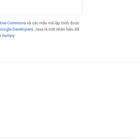
eative Commons
và các mẫu mã lập trình được
 Google Developers
. Java là một nhãn hiệu đã
p numpy
.