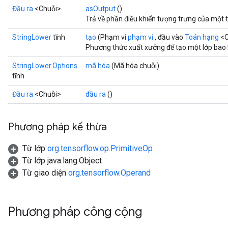
Đầu ra
<Chuỗi>
asOutput
()
Trả về phần điều khiển tượng trưng của một 
StringLower
tĩnh
tạo
(Phạm vi
phạm vi
, đầu vào
Toán hạng
<C
Phương thức xuất xưởng để tạo một lớp bao 
StringLower.Options
mã hóa
(Mã hóa chuỗi)
tĩnh
Đầu ra
<Chuỗi>
đầu ra
()
Phương pháp kế thừa
Từ lớp
org.tensorflow.op.PrimitiveOp
Từ lớp java.lang.Object
Từ giao diện
org.tensorflow.Operand
Phương pháp công cộng