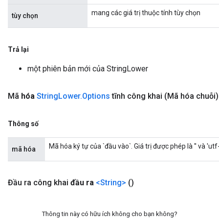
mang các giá trị thuộc tính tùy chọn
tùy chọn
Trả lại
một phiên bản mới của StringLower
Mã
hóa
String
Lower
.
Options
tĩnh công khai
(Mã hóa chuỗi)
Thông số
Mã hóa ký tự của `đầu vào`. Giá trị được phép là '' và 'utf-8
mã hóa
Đầu ra công khai
đầu ra
<String>
()
Thông tin này có hữu ích không cho bạn không?