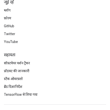
जुड़े रहें
ब्लॉग
फ़ोरम
GitHub
Twitter
YouTube
सहायता
सॉफ़्टवेयर वर्शन ट्रैकर
प्रॉडक्ट की जानकारी
स्टैक ओवरफ़्लो
ब्रैंड दिशानिर्देश
TensorFlow से लिया गया