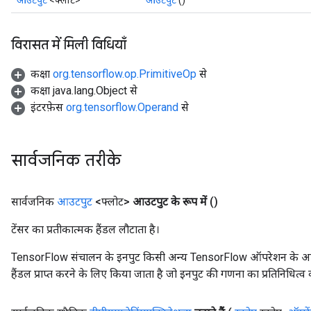
आउटपुट
<फ्लोट>
आउटपुट
()
विरासत में मिली विधियाँ
कक्षा
org.tensorflow.op.PrimitiveOp
से
कक्षा java.lang.Object से
इंटरफ़ेस
org.tensorflow.Operand
से
सार्वजनिक तरीके
सार्वजनिक
आउटपुट
<फ्लोट>
आउटपुट के रूप में
()
टेंसर का प्रतीकात्मक हैंडल लौटाता है।
TensorFlow संचालन के इनपुट किसी अन्य TensorFlow ऑपरेशन के आउटप
हैंडल प्राप्त करने के लिए किया जाता है जो इनपुट की गणना का प्रतिनिधित्व 