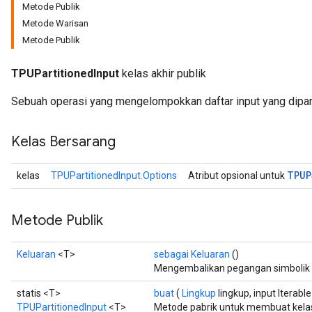
Metode Publik
Metode Warisan
Metode Publik
TPUPartitionedInput
kelas akhir publik
Sebuah operasi yang mengelompokkan daftar input yang diparti
Kelas Bersarang
TPUP
kelas
TPUPartitionedInput.Options
Atribut opsional untuk
Metode Publik
Keluaran
<T>
sebagai Keluaran
()
Mengembalikan pegangan simbolik 
statis <T>
buat
(
Lingkup
lingkup, input Iterabl
TPUPartitionedInput
<T>
Metode pabrik untuk membuat kel