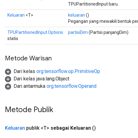
TPUPartitionedInput baru.
Keluaran
<T>
keluaran
()
Pegangan yang mewakili bentuk penu
TPUPartitionedInput.Options
partisiDim
(Partisi panjangDim)
statis
Metode Warisan
Dari kelas
org.tensorflow.op.PrimitiveOp
Dari kelas java.lang.Object
Dari antarmuka
org.tensorflow.Operand
Metode Publik
Keluaran
publik <T>
sebagai Keluaran
()