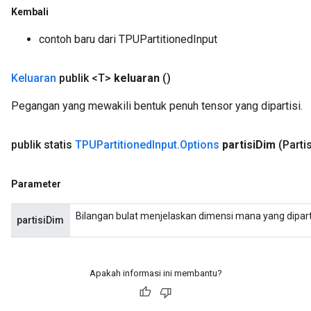
Kembali
contoh baru dari TPUPartitionedInput
Keluaran
publik <T>
keluaran
()
Pegangan yang mewakili bentuk penuh tensor yang dipartisi.
publik statis
TPUPartitioned
Input
.
Options
partisi
Dim
(Parti
Parameter
Bilangan bulat menjelaskan dimensi mana yang dipartis
partisiDim
Apakah informasi ini membantu?