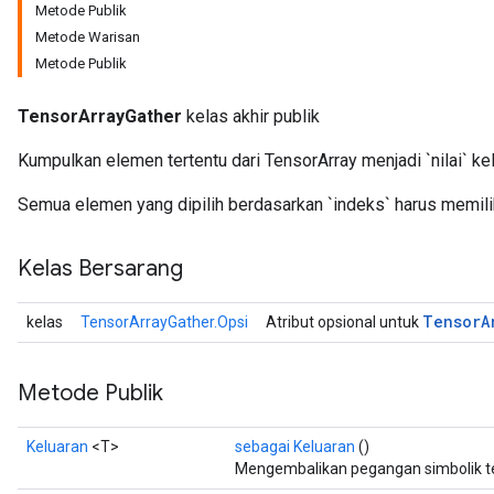
Metode Publik
Metode Warisan
Metode Publik
TensorArrayGather
kelas akhir publik
Kumpulkan elemen tertentu dari TensorArray menjadi `nilai` kel
Semua elemen yang dipilih berdasarkan `indeks` harus memili
Kelas Bersarang
Tensor
A
kelas
TensorArrayGather.Opsi
Atribut opsional untuk
Metode Publik
Keluaran
<T>
sebagai Keluaran
()
Mengembalikan pegangan simbolik t