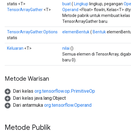
statis <T>
buat
(
Lingkup
lingkup, pegangan
Ope
TensorArrayGather
<T>
Operand
<Float> flowIn, Kelas<T> dt
Metode pabrik untuk membuat kela
TensorArrayGather baru.
TensorArrayGather.Options
elemenBentuk
(
Bentuk
elemenBentu
statis
Keluaran
<T>
nilai
()
Semua elemen di TensorArray, diga
baru 0).
Metode Warisan
Dari kelas
org.tensorflow.op.PrimitiveOp
Dari kelas java.lang.Object
Dari antarmuka
org.tensorflow.Operand
Metode Publik