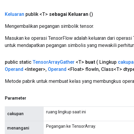
Keluaran
publik <T>
sebagai Keluaran
()
Mengembalikan pegangan simbolik tensor.
Masukan ke operasi TensorFlow adalah keluaran dari operasi 
untuk mendapatkan pegangan simbolis yang mewakili perhitun
public static
Tensor
Array
Gather
<T>
buat
( Lingkup
cakupa
Operand
<Integer>
,
Operand
<Float> flow
In
,
Class<T> dtyp
Metode pabrik untuk membuat kelas yang membungkus operas
Parameter
ruang lingkup saat ini
cakupan
Pegangan ke TensorArray.
menangani