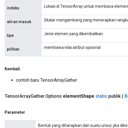
Lokasi di TensorArray untuk membaca elemen 
indeks
Skalar mengambang yang menerapkan rangkaia
aliran masuk
Jenis elemen yang dikembalikan.
tipe
membawa nilai atribut opsional
pilihan
Kembali
contoh baru TensorArrayGather
Tensor
Array
Gather
.
Options
element
Shape
statis
publik
(
B
Parameter
Bentuk yang diharapkan dari suatu unsur, jika di