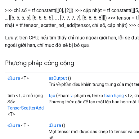
>>> chỉ số = tf.constant([[0], [2]]) >>> cập nhật = tf.constant([[[5, 5, 5,
... [[5, 5, 5, 5], [6, 6, 6, 6], .. . [7, 7, 7, 7], [8, 8, 8, 8]]]) >>> ten
nhật = tf.tensor_scatter_nd_add(tensor, chỉ số, cập nhật) >>>
Lưu ý: trên CPU, nếu tìm thấy chỉ mục ngoài giới hạn, lỗi sẽ đư
ngoài giới hạn, chỉ mục đó sẽ bị bỏ qua.
Phương pháp công cộng
Đầu ra
<T>
asOutput
()
Trả về phần điều khiển tượng trưng của một te
tĩnh <T, U mở rộng
tạo
(Phạm
vi
phạm vi, tenxơ
toán hạng
<T>, ch
Số>
Phương thức gốc để tạo một lớp bao bọc một 
TensorScatterAdd
<T>
Đầu ra
<T>
đầu ra
()
Một tensor mới được sao chép từ tensor và cá
số.