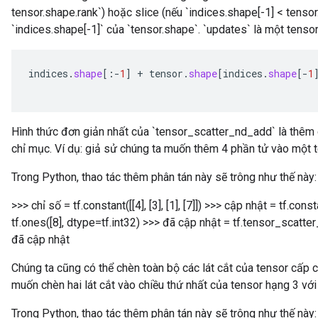
tensor.shape.rank`) hoặc slice (nếu `indices.shape[-1] < tensor
`indices.shape[-1]` của `tensor.shape`. `updates` là một tenso
indices
.
shape
[
:
-
1
]
+
tensor
.
shape
[
indices
.
shape
[-
1
Hình thức đơn giản nhất của `tensor_scatter_nd_add` là thêm 
chỉ mục. Ví dụ: giả sử chúng ta muốn thêm 4 phần tử vào một t
Trong Python, thao tác thêm phân tán này sẽ trông như thế này:
>>> chỉ số = tf.constant([[4], [3], [1], [7]]) >>> cập nhật = tf.cons
tf.ones([8], dtype=tf.int32) >>> đã cập nhật = tf.tensor_scatt
đã cập nhật
Chúng ta cũng có thể chèn toàn bộ các lát cắt của tensor cấp c
muốn chèn hai lát cắt vào chiều thứ nhất của tensor hạng 3 với h
Trong Python, thao tác thêm phân tán này sẽ trông như thế này: