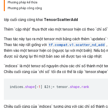
Phương pháp kế thừa
Phương pháp công cộng
lớp cuối cùng công khai
TensorScatterAdd
Thêm `cập nhật` thưa thớt vào một tensor hiện có theo `chỉ số`
Thao tác này tạo ra một tensor mới bằng cách thêm `updates` t
Thao tác này rất giống với
tf.compat.v1.scatter_nd_add
,
thêm vào một tensor hiện có (ngược lại với một biến). Nếu bộ 
được sử dụng lại thì một bản sao sẽ được tạo và cập nhật.
`indices` là một tenxơ số nguyên chứa các chỉ số thành một te
Chiều cuối cùng của `chỉ số` tối đa có thể là cấp `tensor.shape`
indices
.
shape
[-
1
]
&
lt
;
=
tensor
.
shape
.
rank
Chiều cuối cùng của `indices` tương ứng với các chỉ số thành c