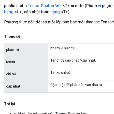
public static
Tensor
Scatter
Add
<T>
create
(Phạm
vi
phạm 
hạng
<U>
,
cập nhật toán
hạng
<T>)
Phương thức gốc để tạo một lớp bao bọc một thao tác Tensor
Thông số
phạm vi hiện tại
phạm vi
Tenor để sao chép/cập nhật.
tenxơ
Tenxơ chỉ số.
chỉ số
Cập nhật để phân tán vào đầu ra.
cập nhật
Trả lại
một phiên bản mới của TensorScatterAdd