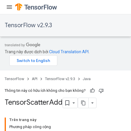
TensorFlow v2.9.3
Trang này được dịch bởi
Cloud Translation API
.
TensorFlow
API
TensorFlow v2.9.3
Java
Thông tin này có hữu ích không cho bạn không?
Tensor
Scatter
Add
x
Trên trang này
Phương pháp công cộng