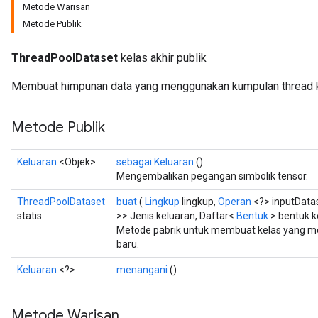
Metode Warisan
Metode Publik
ThreadPoolDataset
kelas akhir publik
Membuat himpunan data yang menggunakan kumpulan thread kh
Metode Publik
Keluaran
<Objek>
sebagai Keluaran
()
Mengembalikan pegangan simbolik tensor.
ThreadPoolDataset
buat
(
Lingkup
lingkup,
Operan
<?> inputData
statis
>> Jenis keluaran, Daftar<
Bentuk
> bentuk k
Metode pabrik untuk membuat kelas yang 
baru.
Keluaran
<?>
menangani
()
Metode Warisan