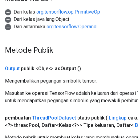
Dari kelas
org.tensorflow.op.PrimitiveOp
Dari kelas java.lang.Object
Dari antarmuka
org.tensorflow.Operand
Metode Publik
Output
publik <Objek>
as
Output
()
Mengembalikan pegangan simbolik tensor.
Masukan ke operasi TensorFlow adalah keluaran dari operasi 
untuk mendapatkan pegangan simbolis yang mewakili perhitun
pembuatan
Thread
Pool
Dataset
statis publik
(
Lingkup
cak
<?> thread
Pool
,
Daftar<Kelas<?>> Tipe keluaran
,
Daftar<
B
Metode pabrik untuk membuat kelas yang membungkus operas